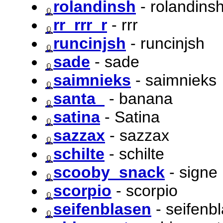
rolandinsh
- rolandins
rr_rrr_r
- rrr
runcinjsh
- runcinjsh
sade
- sade
saimnieks
- saimnieks
santa_
- banana
satina
- Satina
sazzax
- sazzax
schilte
- schilte
scooby_snack
- signe
scorpio
- scorpio
seifenblasen
- seifenb