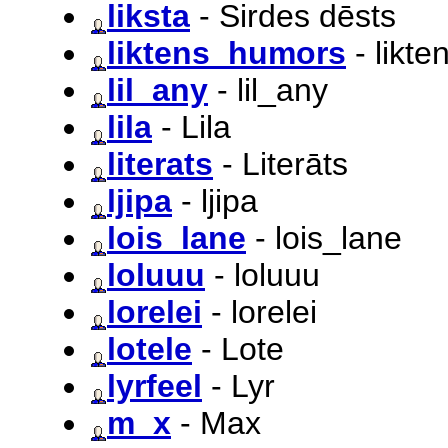
liksta
- Sirdes dēsts
liktens_humors
- likt
lil_any
- lil_any
lila
- Lila
literats
- Literāts
ljipa
- ljipa
lois_lane
- lois_lane
loluuu
- loluuu
lorelei
- lorelei
lotele
- Lote
lyrfeel
- Lyr
m_x
- Max