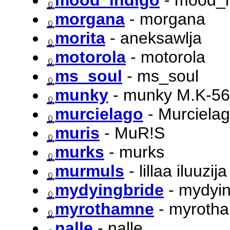
morgana
- morgana
morita
- aneksawlja
motorola
- motorola
ms_soul
- ms_soul
munky
- munky M.K-5
murcielago
- Murciela
muris
- MuR!S
murks
- murks
murmuls
- lillaa iluuzija
mydyingbride
- mydyin
myrothamne
- myroth
nalle
- nalle