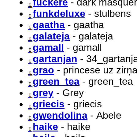
fuckere
- dark masque
funkdeluxe
- stulbens
gaatha
- gaatha
galateja
- galateja
gamall
- gamall
gartanjan
- 34_gartanj
grao
- princese uz zirņ
green_tea
- green_tea
grey
- Grey
griecis
- griecis
gwendolina
- Ābele
haike
- haike