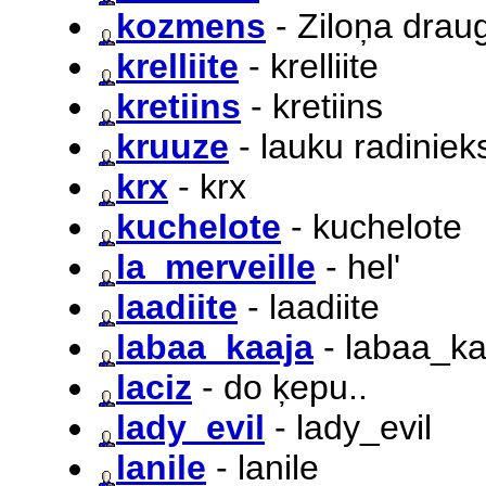
kozmens
- Ziloņa drau
krelliite
- krelliite
kretiins
- kretiins
kruuze
- lauku radiniek
krx
- krx
kuchelote
- kuchelote
la_merveille
- hel'
laadiite
- laadiite
labaa_kaaja
- labaa_ka
laciz
- do ķepu..
lady_evil
- lady_evil
lanile
- lanile