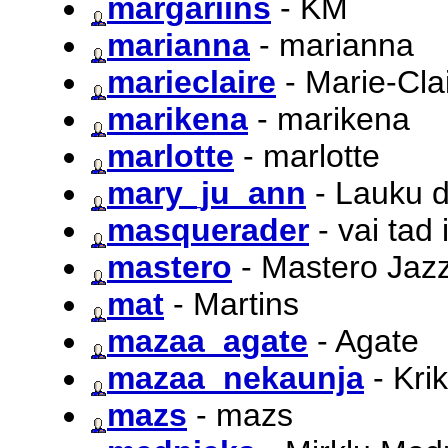
margariins
- KM
marianna
- marianna
marieclaire
- Marie-Cla
marikena
- marikena
marlotte
- marlotte
mary_ju_ann
- Lauku d
masquerader
- vai tad 
mastero
- Mastero Jaz
mat
- Martins
mazaa_agate
- Agate
mazaa_nekaunja
- Kri
mazs
- mazs