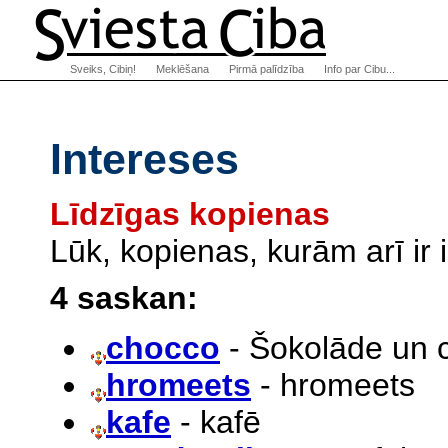
Sveiks, Cibiņ!
Meklēšana
Pirmā palīdzība
Info par Cibu...
Intereses
Līdzīgas kopienas
Lūk, kopienas, kurām arī ir
4 saskan:
chocco
- Šokolāde un c
hromeets
- hromeets
kafe
- kafē