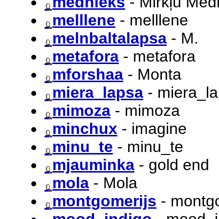
mednieks
- Mirkļu Med
melllene
- melllene
melnbaltalapsa
- M.
metafora
- metafora
mforshaa
- Monta
miera_lapsa
- miera_l
mimoza
- mimoza
minchux
- imagine
minu_te
- minu_te
mjauminka
- gold end
mola
- Mola
montgomerijs
- montgo
mood_indigo
- mood_i