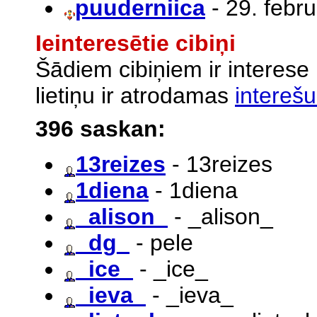
puuderniica
- 29. febru
Ieinteresētie cibiņi
Šādiem cibiņiem ir interese
lietiņu ir atrodamas
interešu
396 saskan:
13reizes
- 13reizes
1diena
- 1diena
_alison_
- _alison_
_dg_
- pele
_ice_
- _ice_
_ieva_
- _ieva_