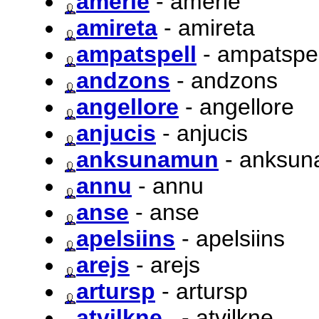
amerie
- amerie
amireta
- amireta
ampatspell
- ampatspel
andzons
- andzons
angellore
- angellore
anjucis
- anjucis
anksunamun
- anksu
annu
- annu
anse
- anse
apelsiins
- apelsiins
arejs
- arejs
artursp
- artursp
atvilkne_
- atvilkne_