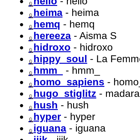
heilo
- heilo
heima
- heima
hemq
- hemq
hereeza
- Aisma S
hidroxo
- hidroxo
hippy_soul
- La Femm
hmm_
- hmm_
homo_sapiens
- homo
hugo_stiglitz
- madara
hush
- hush
hyper
- hyper
iguana
- iguana
iiik
- iiik