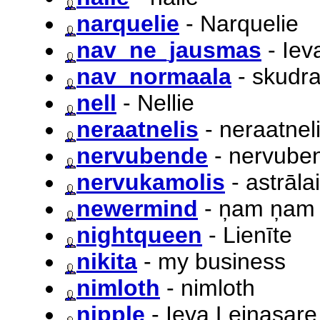
narquelie
- Narquelie
nav_ne_jausmas
- Iev
nav_normaala
- skudr
nell
- Nellie
neraatnelis
- neraatnel
nervubende
- nervube
nervukamolis
- astrāla
newermind
- ņam ņam
nightqueen
- Lienīte
nikita
- my business
nimloth
- nimloth
nipple
- Ieva Leinasare