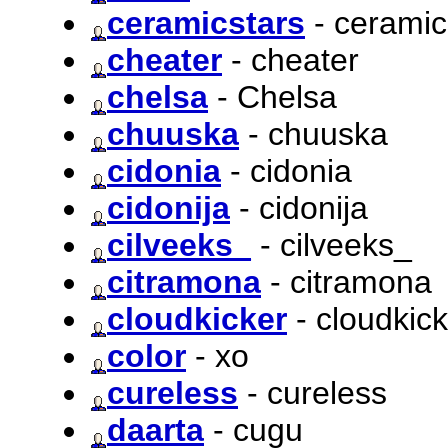
ceramicstars
- ceramic
cheater
- cheater
chelsa
- Chelsa
chuuska
- chuuska
cidonia
- cidonia
cidonija
- cidonija
cilveeks_
- cilveeks_
citramona
- citramona
cloudkicker
- cloudkick
color
- xo
cureless
- cureless
daarta
- cugu