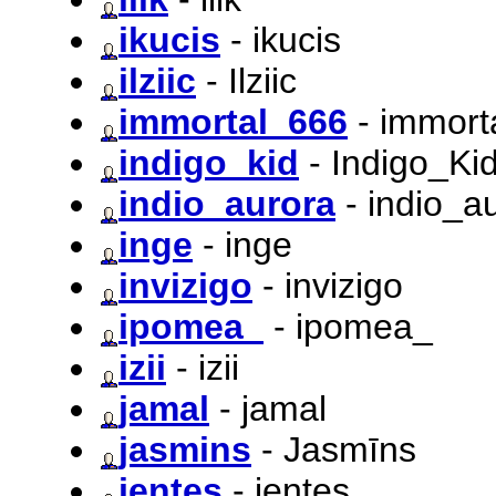
ikucis
- ikucis
ilziic
- Ilziic
immortal_666
- immort
indigo_kid
- Indigo_Ki
indio_aurora
- indio_a
inge
- inge
invizigo
- invizigo
ipomea_
- ipomea_
izii
- izii
jamal
- jamal
jasmins
- Jasmīns
jentes
- jentes