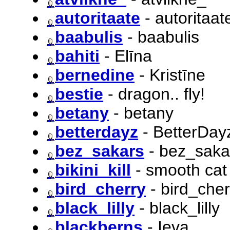
autoritaate
- autoritaat
baabulis
- baabulis
bahiti
- Elīna
bernedine
- Kristīne
bestie
- dragon.. fly!
betany
- betany
betterdayz
- BetterDay
bez_sakars
- bez_saka
bikini_kill
- smooth cat 
bird_cherry
- bird_cher
black_lilly
- black_lilly
blackberns
- Ieva.