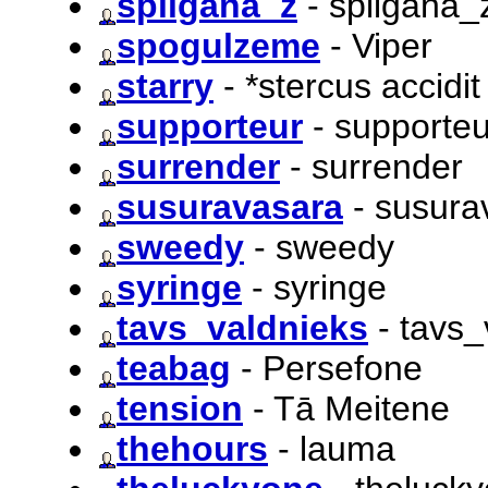
spiigana_z
- spiigana_
spogulzeme
- Viper
starry
- *stercus accidit
supporteur
- supporteu
surrender
- surrender
susuravasara
- susura
sweedy
- sweedy
syringe
- syringe
tavs_valdnieks
- tavs_
teabag
- Persefone
tension
- Tā Meitene
thehours
- lauma