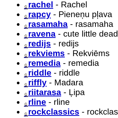
rachel
- Rachel
rapcy
- Pieneņu pļava
rasamaha
- rasamaha
ravena
- cute little dead
redijs
- redijs
rekviems
- Rekviēms
remedia
- remedia
riddle
- riddle
riffly
- Madara
riitarasa
- Ļipa
rline
- rline
rockclassics
- rockclas