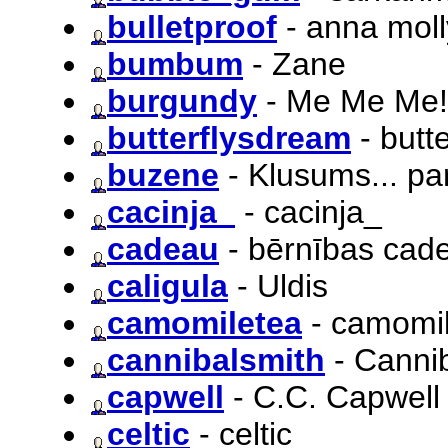
bulletproof
- anna moll
bumbum
- Zane
burgundy
- Me Me Me!
butterflysdream
- butt
buzene
- Klusums... pa
cacinja_
- cacinja_
cadeau
- bērnības cad
caligula
- Uldis
camomiletea
- camomi
cannibalsmith
- Canni
capwell
- C.C. Capwell
celtic
- celtic