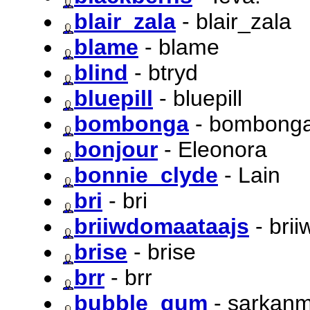
blair_zala
- blair_zala
blame
- blame
blind
- btryd
bluepill
- bluepill
bombonga
- bombong
bonjour
- Eleonora
bonnie_clyde
- Lain
bri
- bri
briiwdomaataajs
- bri
brise
- brise
brr
- brr
bubble_gum
- sarkanm