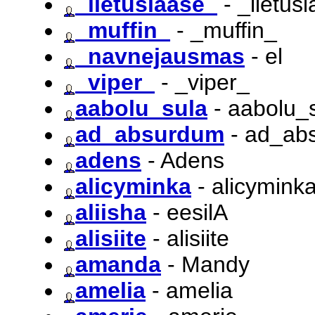
_lietuslaase_
- _lietus
_muffin_
- _muffin_
_navnejausmas
- el
_viper_
- _viper_
aabolu_sula
- aabolu_
ad_absurdum
- ad_ab
adens
- Adens
alicyminka
- alicymink
aliisha
- eesilA
alisiite
- alisiite
amanda
- Mandy
amelia
- amelia