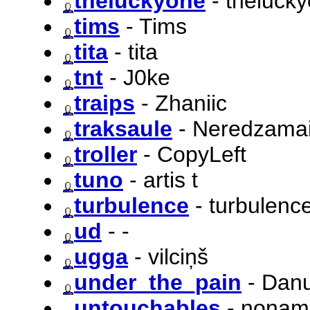
theluckyone
- theluck
tims
- Tims
tita
- tita
tnt
- J0ke
traips
- Zhaniic
traksaule
- Neredzamai
troller
- CopyLeft
tuno
- artis t
turbulence
- turbulenc
ud
- -
ugga
- vilciņš
under_the_pain
- Danu
untouchables
- nonam