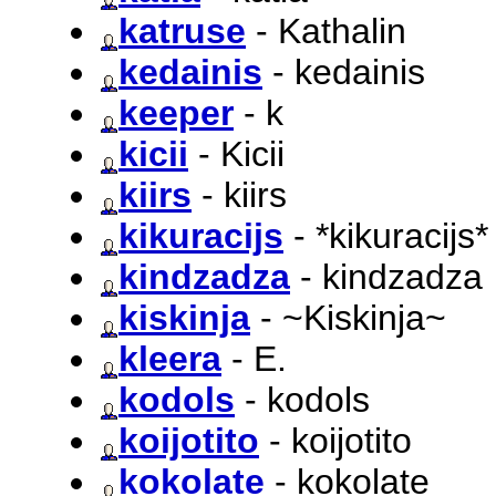
katruse
- Kathalin
kedainis
- kedainis
keeper
- k
kicii
- Kicii
kiirs
- kiirs
kikuracijs
- *kikuracijs*
kindzadza
- kindzadza
kiskinja
- ~Kiskinja~
kleera
- E.
kodols
- kodols
koijotito
- koijotito
kokolate
- kokolate