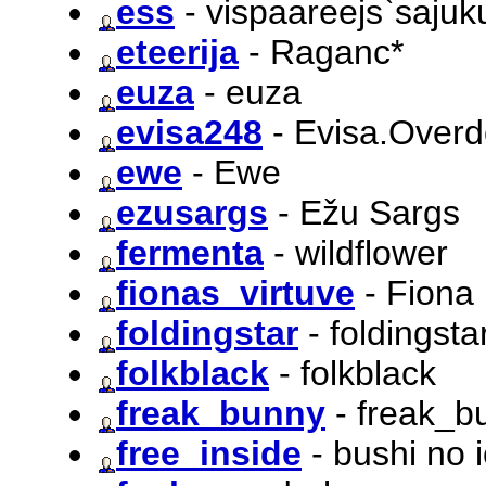
ess
- vispaareejs`saju
eteerija
- Raganc*
euza
- euza
evisa248
- Evisa.Over
ewe
- Ewe
ezusargs
- Ežu Sargs
fermenta
- wildflower
fionas_virtuve
- Fiona
foldingstar
- foldingsta
folkblack
- folkblack
freak_bunny
- freak_b
free_inside
- bushi no 