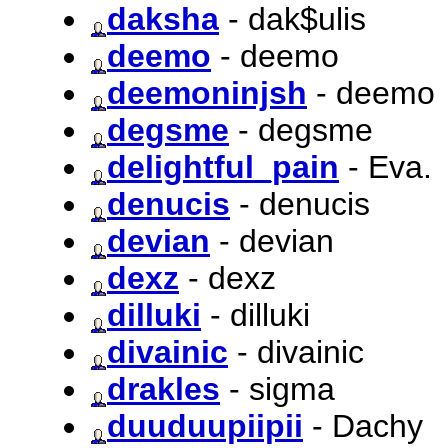
daksha
- dak$ulis
deemo
- deemo
deemoninjsh
- deemo
degsme
- degsme
delightful_pain
- Eva.
denucis
- denucis
devian
- devian
dexz
- dexz
dilluki
- dilluki
divainic
- divainic
drakles
- sigma
duuduupiipii
- Dachy