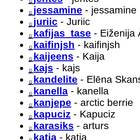
jessamine
- jessamine
juriic
- Juriic
kafijas_tase
- Eiženija
kaifinjsh
- kaifinjsh
kaijeens
- Kaija
kajs
- kajs
kandelite
- Elēna Skan
kanella
- kanella
kanjepe
- arctic berrie
kapuciz
- Kapuciz
karasiks
- arturs
katia
- katia