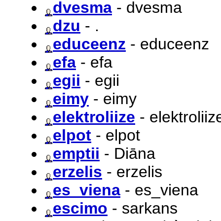
dvesma
- dvesma
dzu
- .
educeenz
- educeenz
efa
- efa
egii
- egii
eimy
- eimy
elektroliize
- elektroliiz
elpot
- elpot
emptii
- Diāna
erzelis
- erzelis
es_viena
- es_viena
escimo
- sarkans