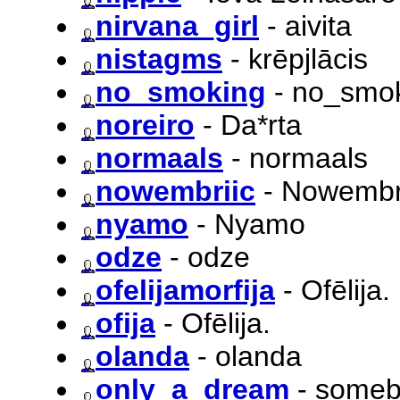
nirvana_girl
- aivita
nistagms
- krēpjlācis
no_smoking
- no_smo
noreiro
- Da*rta
normaals
- normaals
nowembriic
- Nowembr
nyamo
- Nyamo
odze
- odze
ofelijamorfija
- Ofēlija.
ofija
- Ofēlija.
olanda
- olanda
only_a_dream
- some