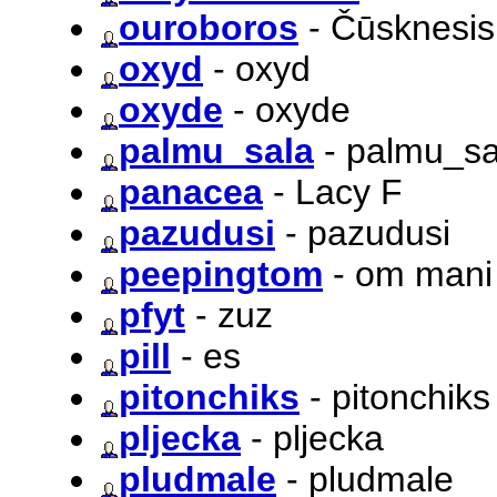
ouroboros
- Čūsknesis
oxyd
- oxyd
oxyde
- oxyde
palmu_sala
- palmu_sa
panacea
- Lacy F
pazudusi
- pazudusi
peepingtom
- om man
pfyt
- zuz
pill
- es
pitonchiks
- pitonchiks
pljecka
- pljecka
pludmale
- pludmale