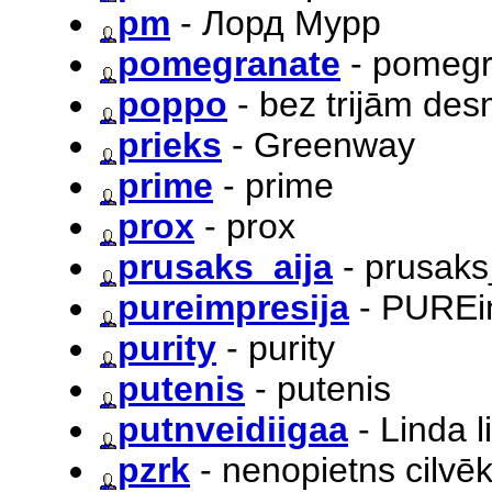
pm
- Лорд Мурр
pomegranate
- pomegr
poppo
- bez trijām desm
prieks
- Greenway
prime
- prime
prox
- prox
prusaks_aija
- prusaks
pureimpresija
- PUREi
purity
- purity
putenis
- putenis
putnveidiigaa
- Linda l
pzrk
- nenopietns cilvē