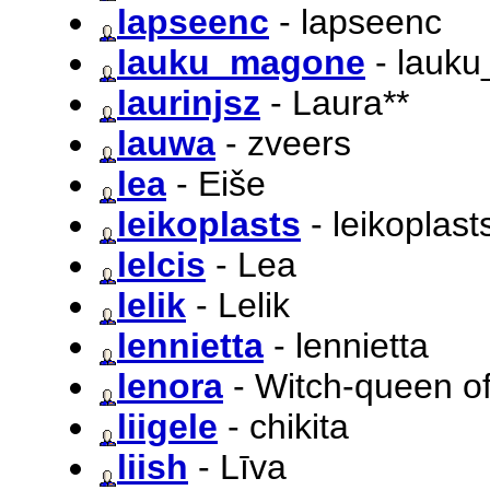
lapseenc
- lapseenc
lauku_magone
- lauk
laurinjsz
- Laura**
lauwa
- zveers
lea
- Eiše
leikoplasts
- leikoplast
lelcis
- Lea
lelik
- Lelik
lennietta
- lennietta
lenora
- Witch-queen o
liigele
- chikita
liish
- Līva