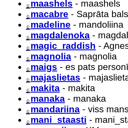
maashels
- maashels
macabre
- Saprāta bal
madeline
- mandoliina
magdalenoka
- magda
magic_raddish
- Agne
magnolia
- magnolia
maigs
- es pats person
majaslietas
- majasliet
makita
- makita
manaka
- manaka
mandariina
- viss man
mani_staasti
- mani_st