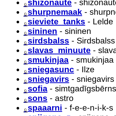
shizonaute
- shizonaut
shurpnemaak
- shurp
sieviete_tanks
- Lelde
sininen
- sininen
sirdsbalss
- Sirdsbalss
slavas_minuute
- slav
smukinjaa
- smukinjaa
sniegasunc
- Ilze
sniegavirs
- sniegavirs
sofia
- simtgadīgsbērn
sons
- astro
spaaarni
- f-e-e-n-i-k-s