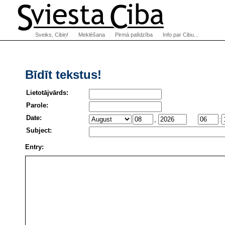
Sveiks, Cibiņ!
Meklēšana
Pirmā palīdzība
Info par Cibu...
Bīdīt tekstus!
Lietotājvārds:
Parole:
Date:
,
:
Subject:
Entry: