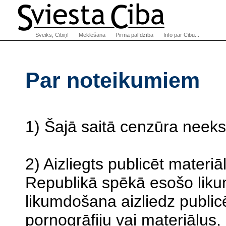
Sveiks, Cibiņ!
Meklēšana
Pirmā palīdzība
Info par Cibu...
Par noteikumiem
1) Šajā saitā cenzūra neeksi
2) Aizliegts publicēt materiā
Republikā spēkā esošo liku
likumdošana aizliedz publi
pornogrāfiju vai materiālus,