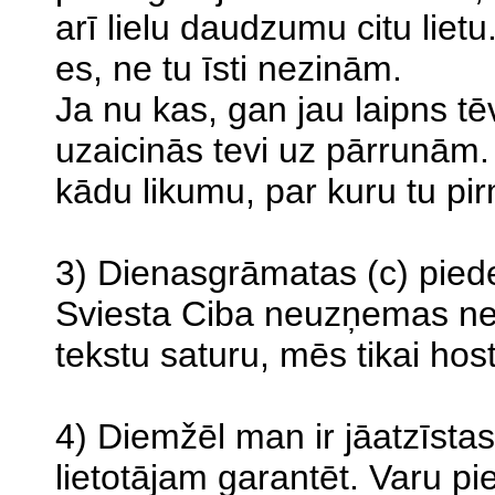
arī lielu daudzumu citu lietu.
es, ne tu īsti nezinām.
Ja nu kas, gan jau laipns tē
uzaicinās tevi uz pārrunām.
kādu likumu, par kuru tu pirm
3) Dienasgrāmatas (c) pied
Sviesta Ciba neuzņemas nek
tekstu saturu, mēs tikai hos
4) Diemžēl man ir jāatzīsta
lietotājam garantēt. Varu pied