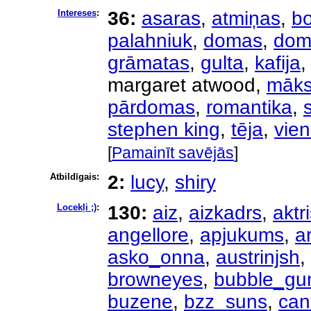
Intereses
:
36:
asaras
,
atmiņas
,
b
palahniuk
,
domas
,
dom
grāmatas
,
gulta
,
kafija
margaret atwood,
māks
pārdomas
,
romantika
,
stephen king
,
tēja
,
vie
[
Pamainīt savējās
]
Atbildīgais:
2:
lucy
,
shiry
Locekļi ;)
:
130:
aiz
,
aizkadrs
,
aktr
angellore
,
apjukums
,
a
asko_onna
,
austrinjsh
,
browneyes
,
bubble_g
buzene
,
bzz_suns
,
can