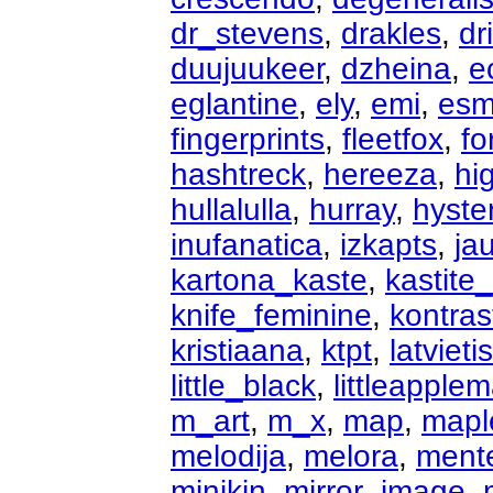
dr_stevens
,
drakles
,
dr
duujuukeer
,
dzheina
,
e
eglantine
,
ely
,
emi
,
esm
fingerprints
,
fleetfox
,
fo
hashtreck
,
hereeza
,
hi
hullalulla
,
hurray
,
hyste
inufanatica
,
izkapts
,
ja
kartona_kaste
,
kastite
knife_feminine
,
kontras
kristiaana
,
ktpt
,
latvietis
little_black
,
littleapple
m_art
,
m_x
,
map
,
mapl
melodija
,
melora
,
ment
minikin
,
mirror_image
,