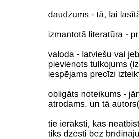
daudzums - tā, lai lasī
izmantotā literatūra - p
valoda - latviešu vai je
pievienots tulkojums (
iespējams precīzi izteikt
obligāts noteikums - jā
atrodams, un tā autors(t
tie ieraksti, kas neatb
tiks dzēsti bez brīdinā