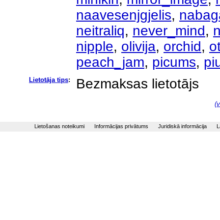
naavesenjgjelis
,
nabag
neitraliq
,
never_mind
,
n
nipple
,
olivija
,
orchid
,
ot
peach_jam
,
picums
,
pi
Lietotāja tips
:
Bezmaksas lietotājs
(v
Lietošanas noteikumi
Informācijas privātums
Juridiskā informācija
L