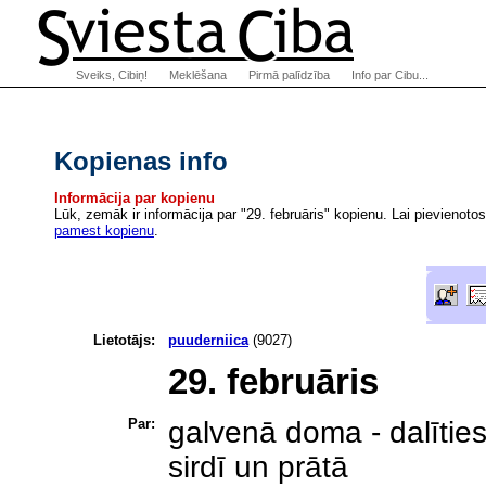
Sveiks, Cibiņ!
Meklēšana
Pirmā palīdzība
Info par Cibu...
Kopienas info
Informācija par kopienu
Lūk, zemāk ir informācija par "29. februāris" kopienu. Lai pievienoto
pamest kopienu
.
Lietotājs:
puuderniica
(9027)
29. februāris
Par:
galvenā doma - dalīties a
sirdī un prātā