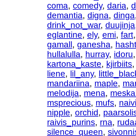
coma
,
comedy
,
daria
,
d
demantia
,
digna
,
dinga
drink_not_war
,
duujinja
eglantine
,
ely
,
emi
,
fart
gamall
,
ganesha
,
hash
hullalulla
,
hurray
,
idoru
kartona_kaste
,
kjirbiits
liene
,
lil_any
,
little_blac
mandariina
,
maple
,
mar
melodija
,
mena
,
meskal
msprecious
,
mufs
,
naiv
nipple
,
orchid
,
paarsoli
raivis_purins
,
rna
,
ruda
silence_queen
,
sivonni