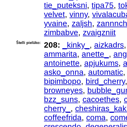
tie_puteksni
,
tipa75
,
to
velvet
,
vinny
,
vivalacub
yvaine
,
zaljsh
,
zannnc
zimbabve
,
zvaigzniit
Štelli pielūko:
208:
_kinky_
,
aizkadrs
ammarita
,
anette_
,
ang
antoinette
,
apjukums
,
a
asko_onna
,
automatic
bipimbopo
,
bird_cherry
browneyes
,
bubble_g
bzz_suns
,
cacoethes
,
cherry_
,
cheshiras_kak
coffeefrida
,
coma
,
com
crescendo
,
degenerali