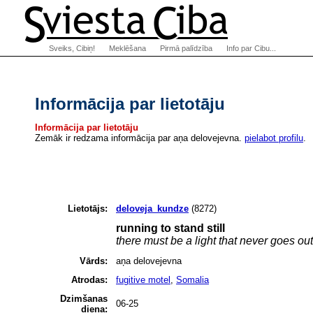
Sveiks, Cibiņ!
Meklēšana
Pirmā palīdzība
Info par Cibu...
Informācija par lietotāju
Informācija par lietotāju
Zemāk ir redzama informācija par aņa delovejevna.
pielabot profilu
.
Lietotājs:
deloveja_kundze
(8272)
running to stand still
there must be a light that never goes out
Vārds:
aņa delovejevna
Atrodas:
fugitive motel
,
Somalia
Dzimšanas
06-25
diena: