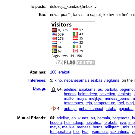
E-pasts:
deloveja_kundze
@
inbox.lv
Bio:
nevar prasīt, lai visi to saprot, ko tev nozīmē na
Atmiņas:
160 ieraksti
Intereses
:
5:
kino
,
nepanesamais esības vieglums
, on the 
Draugi
:
64:
adelise
,
apjukums
,
au
,
barbala
,
begemot
hedera
,
helmsdeep
,
helvetica
,
ieraksts
,
malfor
,
maya
,
meljkje
,
meness_berns
,
m
tasesmues
,
teja
,
temperature
,
thel
,
tvarj
4:
aptauja
,
gribam_zinaat
,
istaba
,
pajautaa
Mutual Friends:
64:
adelise
,
apjukums
,
au
,
barbala
,
begemots
,
b
hedera
,
helmsdeep
,
helvetica
,
ieraksts
,
iive
,
imp
maya
,
meljkje
,
meness_berns
,
miligrami
,
mis_sa
temperature
,
thel
,
tvarj
,
vairsneat
,
vakardiena
,
vi