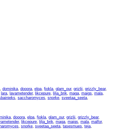
,
dominika
,
dooora
,
elpa
,
fjokla
,
glam_our
,
grizlii
,
grizzly_bear
,
,
lara
,
lavametender
,
likcepure
,
lilja_brik
,
maga
,
maigs
,
mala
,
sbainieks
,
saccharomyces
,
snorke
,
sveetaa_seeta
,
minika
,
dooora
,
elpa
,
fjokla
,
glam_our
,
grizlii
,
grizzly_bear
,
vametender
,
likcepure
,
lilja_brik
,
maga
,
maigs
,
mala
,
malfor
,
haromyces
,
snorke
,
sveetaa_seeta
,
tasesmues
,
teja
,