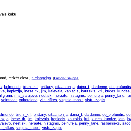
ivais kukū
road, redzēt dievu,
sirdsapziņa
.
[
Pamainīt savējās
]
s
,
belmondo
,
bikini_kill
,
brittany
,
citaantonija
,
daina_t
,
dardenne
,
de_profundis
iive
,
implozija
,
inese_tk
,
jim
,
kalevala
,
kaplacis
,
kautskis
,
krii
,
kuces_kundze
iligrami
,
mis_sarajevo
,
neetiski
,
neraate
,
nistagms
,
pelnufeja
,
penny_lane
,
ra
,
vairsneat
,
vakardiena
,
vils_rifkes
,
virginia_rabbit
,
vistu_zaglis
elmondo
,
bikini_kill
,
brittany
,
citaantonija
,
daina_t
,
dardenne
,
de_profundis
,
do
lozija
,
inese_tk
,
jim
,
kalevala
,
kaplacis
,
kautskis
,
krii
,
kuces_kundze
,
lara
,
la
rajevo
,
neetiski
,
neraate
,
nistagms
,
pelnufeja
,
penny_lane
,
rasbainieks
,
sacc
ls_rifkes
,
virginia_rabbit
,
vistu_zaglis