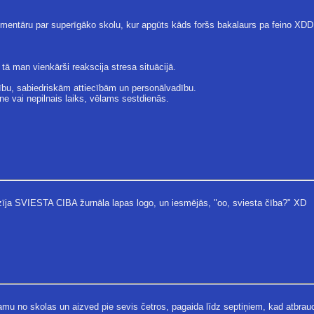
omentāru par superīgāko skolu, kur apgūts kāds foršs bakalaurs pa feino XDD
 tā man vienkārši reakscija stresa situācijā.
ību, sabiedriskām attiecībām un personālvadību.
ene vai nepilnais laiks, vēlams sestdienās.
dzīja SVIESTA CIBA žurnāla lapas logo, un iesmējās, "oo, sviesta čība?" XD
mu no skolas un aizved pie sevis četros, pagaida līdz septiņiem, kad atbrauc