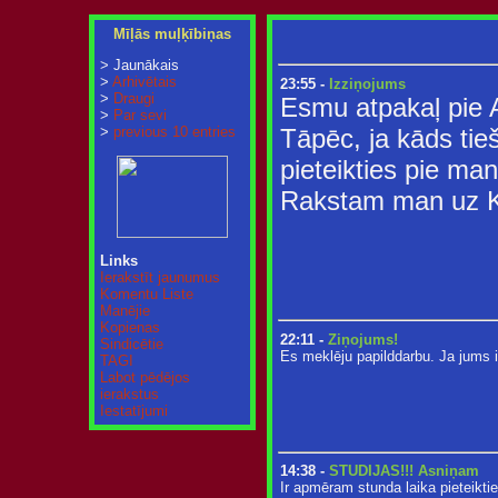
Mīļās muļķībiņas
> Jaunākais
>
Arhivētais
23:55 -
Izziņojums
>
Draugi
Esmu atpakaļ pie
>
Par sevi
Tāpēc, ja kāds tieši
>
previous 10 entries
pieteikties pie mani
Rakstam man uz Ka
Links
Ierakstīt jaunumus
Komentu Liste
Manējie
Kopienas
22:11 -
Ziņojums!
Sindicētie
Es meklēju papilddarbu. Ja jums ir 
TAGI
Labot pēdējos
ierakstus
Iestatījumi
14:38 -
STUDIJAS!!! Asniņam
Ir apmēram stunda laika pieteikti