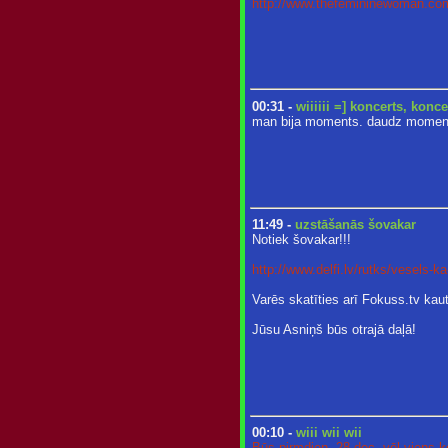
http://www.thefemininewoman.co
00:31 -
wiiiiii =] koncerts, konc
man bija moments. daudz moment
11:49 -
uzstāšanās šovakar
Notiek šovakar!!!
http://www.delfi.lv/rutks/vesels-ka
Varēs skatīties arī Fokuss.tv kaut
Jūsu Asniņš būs otrajā daļā!
00:10 -
wiii wii wii
Būs pirmdien, 28.dec, vēl viens k