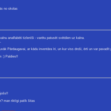
ās no skolas
alnu analfabēti tizlenīši - varētu patusēt svētdien uz kalna.
.
uvāk Pārdaugavai, ar kādu inventāra īri, un kur viss droši, ērti un var pavadīt 
 :) Paldies!!
jošs!!
r? man riktīgi patīk šitas