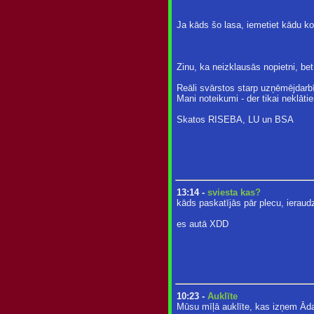
Ja kāds šo lasa, iemetiet kādu k
Zinu, ka neizklausās nopietni, bet
Reāli svārstos starp uzņēmējdarb
Mani noteikumi - der tikai neklāti
Skatos RISEBA, LU un BSA
13:14 -
sviesta kas?
kāds paskatījās pār plecu, ierau
es autā XDD
10:23 -
Auklīte
Mūsu mīļā auklīte, kas izņem Āda