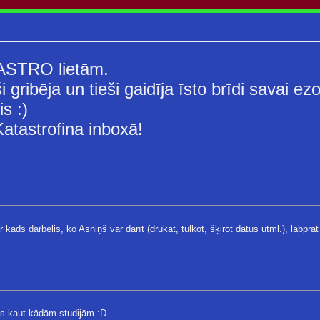
 ASTRO lietām.
 gribēja un tieši gaidīja īsto brīdi savai ezo
s :)
tastrofina inboxā!
kāds darbelis, ko Asniņš var darīt (drukāt, tulkot, šķirot datus utml.), labprāt
es kaut kādām studijām :D