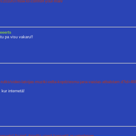
m/201
0/07/how-to-comfort-your-man/
eeeerts
u pa visu vakaru!!
-rutk
s/video-latvijas-muziki-velta-kopdziesmu-j
ana-vaislas-atbalstam.d?id=46
 kur internetā!
oncerts! Asniņš dziedās vienā koncertā ar veterāniem