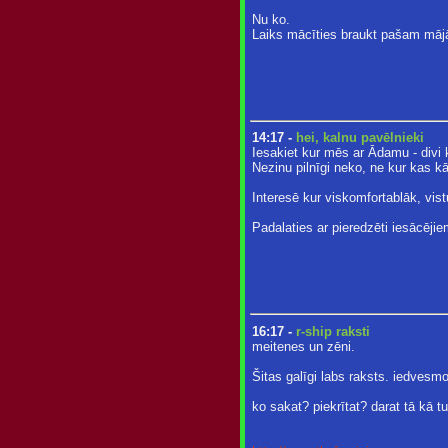
Nu ko.
Laiks mācīties braukt pašam māj
14:17 -
hei, kalnu pavēlnieki
Iesakiet kur mēs ar Ādamu - divi k
Nezinu pilnīgi neko, ne kur kas kā
Interesē kur viskomfortablāk, vist
Padalaties ar pieredzēti iesācējiem
16:17 -
r-ship raksti
meitenes un zēni.
Šitas galīgi labs raksts. iedvesmo
ko sakat? piekrītat? darat tā kā tu