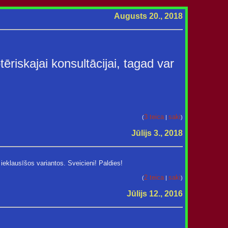
Augusts 20., 2018
tēriskajai konsultācijai, tagad var
3 teica
saki
(
|
)
Jūlijs 3., 2018
 ieklausīšos variantos. Sveicieni! Paldies!
2 teica
saki
(
|
)
Jūlijs 12., 2016