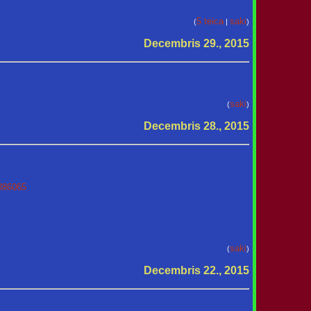
5 teica
saki
(
|
)
Decembris 29., 2015
saki
(
)
Decembris 28., 2015
886065
saki
(
)
Decembris 22., 2015