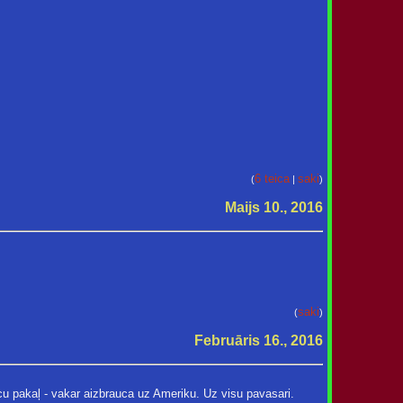
6 teica
saki
(
|
)
Maijs 10., 2016
saki
(
)
Februāris 16., 2016
u pakaļ - vakar aizbrauca uz Ameriku. Uz visu pavasari.