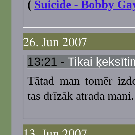
(
Suicide - Bobby Ga
26. Jun 2007
13:21 -
Tikai ķeksīti
Tātad man tomēr izde
tas drīzāk atrada mani.
13. Jun 2007