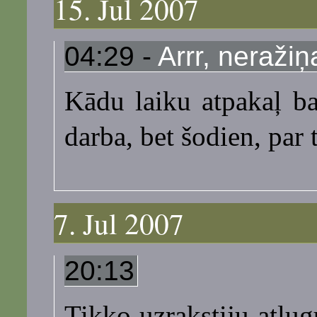
15. Jul 2007
04:29 -
Arrr, neražiņ
Kādu laiku atpakaļ ba
darba, bet šodien, par
7. Jul 2007
20:13
Tikko uzrakstiju atlu