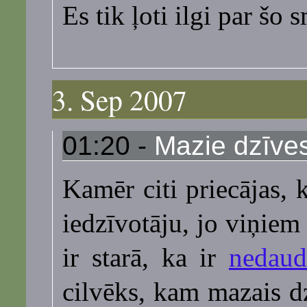
Es tik ļoti ilgi par šo 
3. Sep 2007
01:20 -
Mazie dzīves
Kamēr citi priecājas, 
iedzīvotāju, jo viņiem 
ir starā, ka ir
nedaud
cilvēks, kam mazais dz