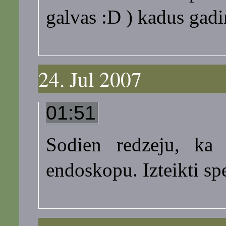
galvas :D ) kadus gadin
24. Jul 2007
01:51
Sodien redzeju, ka
endoskopu. Izteikti spe