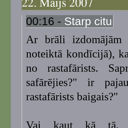
22. Maijs 2007
00:16 -
Starp citu
Ar brāli izdomājām (
noteiktā kondīcijā), ka
no rastafārists. Sap
safārējies?" ir paj
rastafārists baigais?"
Vai kaut kā tā. 