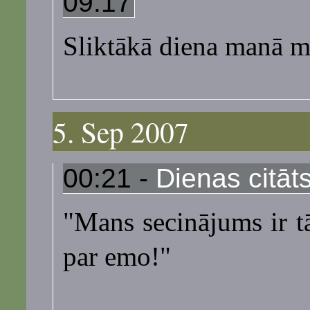
09:17
Sliktākā diena manā m
5. Sep 2007
00:21 -
Dienas citāt
"Mans secinājums ir tā
par emo!"