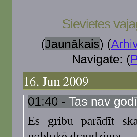
Sievietes vaja
(
Jaunākais
)
(
Arhi
Navigate: (
P
16. Jun 2009
01:40 -
Tas nav godī
Es gribu parādīt sk
nobloķē draudziņos.