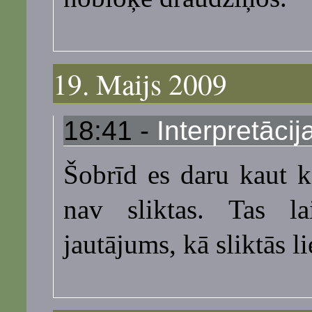
19. Maijs 2009
18:41 -
Interpretāci
Šobrīd es daru kaut ko
nav sliktas. Tas lai
jautājums, kā sliktās l