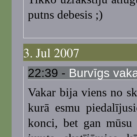
putns debesis ;)
3. Jul 2007
22:39 -
Burvīgs vak
Vakar bija viens no s
kurā esmu piedalījus
konci, bet gan mūsu 