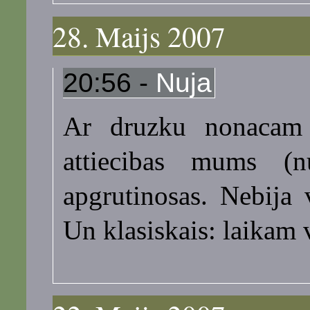
28. Maijs 2007
20:56 -
Nuja
Ar druzku nonacam p
attiecibas mums (n
apgrutinosas. Nebija v
Un klasiskais: laikam 