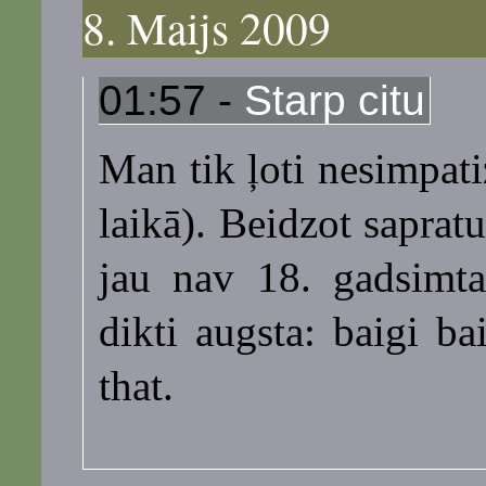
8. Maijs 2009
01:57 -
Starp citu
Man tik ļoti nesimpati
laikā). Beidzot saprat
jau nav 18. gadsimta
dikti augsta: baigi ba
that.