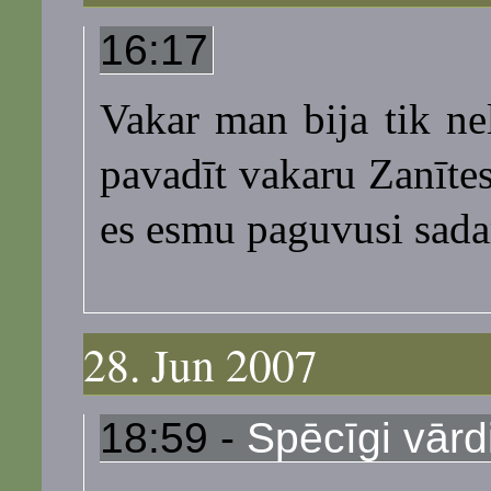
16:17
Vakar man bija tik nel
pavadīt vakaru Zanītes
es esmu paguvusi sadar
28. Jun 2007
18:59 -
Spēcīgi vārd