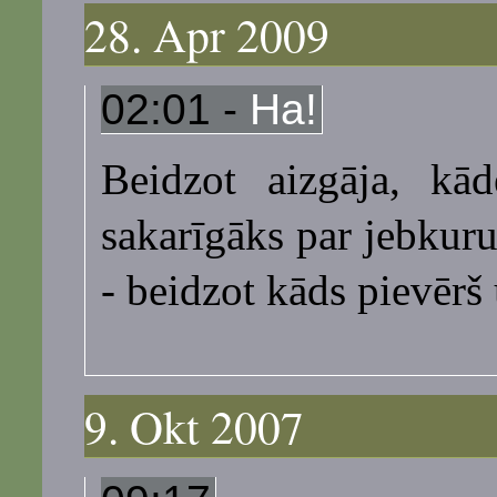
28. Apr 2009
02:01 -
Ha!
Beidzot aizgāja, kā
sakarīgāks par jebkuru
- beidzot kāds pievērš
9. Okt 2007