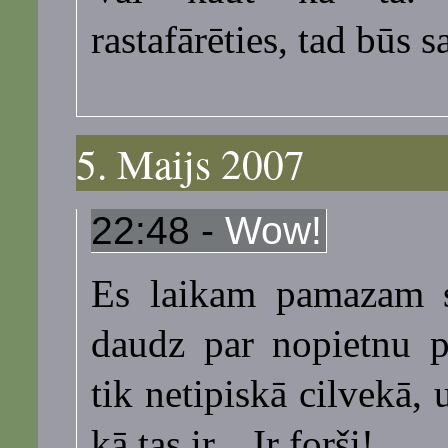
rastafārēties, tad būs 
5. Maijs 2007
22:48 -
Wow!
Es laikam pamazam sā
daudz par nopietnu p
tik netipiskā cilvekā,
kā tas ir... Ir forši!