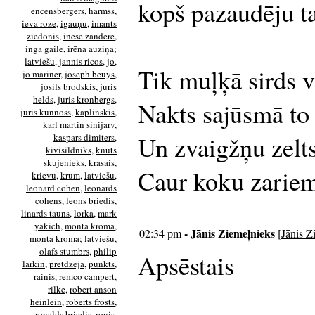
kopš pazaudēju t
encensbergers
,
harmss
,
ieva roze
,
igauņu
,
imants
ziedonis
,
inese zandere
,
inga gaile
,
irēna auziņa;
latviešu
,
jannis ricos
,
jo
,
Tik muļķā sirds vē
jo mariner
,
joseph beuys
,
josifs brodskis
,
juris
helds
,
juris kronbergs
,
Nakts sajūsmā to 
juris kunnoss
,
kaplinskis
,
karl martin sinijarv
,
Un zvaigžņu zelt
kaspars dimiters
,
kivisildniks
,
knuts
skujenieks
,
krasais
,
Caur koku zariem
krievu
,
krum
,
latviešu
,
leonard cohen
,
leonards
cohens
,
leons briedis
,
linards tauns
,
lorka
,
mark
yakich
,
monta kroma
,
- Jānis Ziemeļnieks
02:34 pm
[
Jānis Z
monta kroma; latviešu
,
olafs stumbrs
,
philip
Apsēstais
larkin
,
pretdzeja
,
punkts
,
rainis
,
remco campert
,
rilke
,
robert anson
heinlein
,
roberts frosts
,
ronalds briedis
,
ronis
,