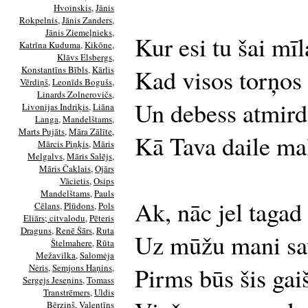
Hvoinskis
,
Jānis
Rokpelnis
,
Jānis Zanders
,
Jānis Ziemeļnieks
,
Kur esi tu šai mīl
Katrīna Kuduma
,
Kikōne
,
Klāvs Elsbergs
,
Konstantīns Bībls
,
Kārlis
Kad visos torņos 
Vērdiņš
,
Leonīds Bogušs
,
Linards Zolnerovičs
,
Un debess atmird
Livonijas Indriķis
,
Liāna
Langa
,
Mandelštams
,
Marts Pujāts
,
Māra Zālīte
,
Kā Tava daile m
Mārcis Piņķis
,
Māris
Melgalvs
,
Māris Salējs
,
Māris Čaklais
,
Ojārs
Vācietis
,
Osips
Mandelštams
,
Pauls
Ak, nāc jel tagad 
Cēlans
,
Plūdons
,
Pols
Eliārs; citvalodu
,
Pēteris
Draguns
,
Renē Šārs
,
Ruta
Uz mūžu mani sav
Štelmahere
,
Rūta
Mežavilka
,
Salomėja
Nėris
,
Semjons Haņins
,
Pirms būs šis gai
Sergejs Jeseņins
,
Tomass
Transtrēmers
,
Uldis
Bērziņš
,
Valentīns