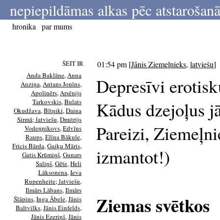
nepiepildāmas alkas pēc atstarošanā
hronika
par mums
ŠEIT IR
01:54 pm
[
Jānis Ziemeļnieks
,
latviešu
]
Anda Baklāne
,
Anna
Depresīvi erotisk
Auziņa
,
Antans Jonīns
,
Apolinērs
,
Arsēnijs
Tarkovskis
,
Bulats
Kādus dzejoļus j
Okudžava
,
Bītņiki
,
Daina
Sirmā; latviešu
,
Dmitrijs
Pareizi, Ziemeļni
Vodeņņikovs
,
Edvīns
Raups
,
Elīna Bākule
,
Fricis Bārda
,
Gaiķu Māris
,
izmantot!)
Gatis Krūmiņš
,
Gunars
Saliņš
,
Gēte
,
Heli
Lāksonena
,
Ieva
Rupenheite; latviešu
,
Ilmārs Lābans
,
Ilmārs
Ziemas svētkos
Šlāpins
,
Inga Ābele
,
Jānis
Baltvilks
,
Jānis Einfelds
,
Jānis Ezeriņš
,
Jānis