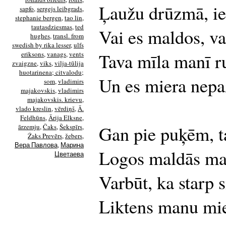
Ļaužu drūzmā, ie
sapfo
,
sergejs leibgrads
,
stephanie bergen
,
tao lin
,
tautasdziesmas
,
ted
Vai es maldos, vai
hughes
,
transl. from
swedish by rika lesser
,
ulfs
Tava mīla manī r
eriksons
,
vanags
,
vents
zvaigzne
,
viks
,
vilja-tūlija
huotarinena; citvalodu;
Un es miera nepa
som
,
vladimirs
majakovskis
,
vladimirs
majakovskis. krievu
,
vlado kreslin
,
vērdiņš
,
Ā.
Feldhūns
,
Ārija Elksne
,
Gan pie puķēm, 
ārzemju
,
Čaks
,
Šekspīrs
,
Žaks Prevērs
,
žebers
,
Вера Павлова
,
Марина
Logos maldās ma
Цветаева
Varbūt, ka starp
Liktens manu mie