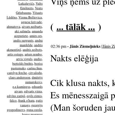
Viņš ņems uz ple
Lukaševičs
,
Valts
Ernštreits
,
Vents
Grīnbaums
,
Vitauts
Ļūdēns
,
Vizma Belševica
,
agnese krivade
,
(
... tālāk ...
)
ahmatova
,
aivars neibarts
,
aki salmela
,
amanda
aizpuriete
,
amirs ors
,
andis surgunts
,
andra
manfelde
,
andris
- Jānis Ziemeļnieks
02:36 pm
[
Jānis Z
akmentiņš
,
andris zeibots
,
Nakts elēģija
artis ostups
,
arturs rembo
,
arvis viguls
,
audio
,
bertolds brehts
,
boriss
pasternaks
,
carina finn
,
carolyn forche
,
citvalodu
,
claes andersson
,
dmitrijs
Cik klusa nakts, 
sumarokovs
,
e.e.kamingss
,
eduards
Es mēnesszaigā p
aivars
,
edvarts virza
,
edvīns zariņš
,
egils zirnis
,
falco
,
frank o'hara
,
gatis
(Man šoruden jau 
vanags
,
georgijs
gospodinovs
,
guna ozola
,
hanss magnuss