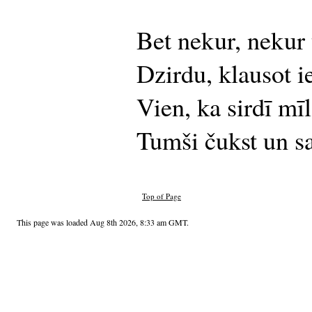
Bet nekur, nekur 
Dzirdu, klausot i
Vien, ka sirdī mīl
Tumši čukst un sa
Top of Page
This page was loaded Aug 8th 2026, 8:33 am GMT.