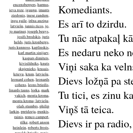
encensbergers
,
harmss
,
Komediants.
ieva roze
,
igauņu
,
imants
ziedonis
,
inese zandere
,
Es arī to dzirdu.
inga gaile
,
irēna auziņa;
latviešu
,
jannis ricos
,
jo
,
jo mariner
,
joseph beuys
,
Tu nāc atpakaļ kā
josifs brodskis
,
juris
helds
,
juris kronbergs
,
juris kunnoss
,
kaplinskis
,
Es nedaru neko n
karl martin sinijarv
,
kaspars dimiters
,
Viņi saka ka velns
kivisildniks
,
knuts
skujenieks
,
krasais
,
krievu
,
krum
,
latviešu
,
Dievs ložņā pa st
leonard cohen
,
leonards
cohens
,
leons briedis
,
linards tauns
,
lorka
,
mark
Tu tici, es zinu ka
yakich
,
monta kroma
,
monta kroma; latviešu
,
Viņš tā teica.
olafs stumbrs
,
philip
larkin
,
pretdzeja
,
punkts
,
rainis
,
remco campert
,
Dievs ir pa radio,
rilke
,
robert anson
heinlein
,
roberts frosts
,
ronalds briedis
,
ronis
,