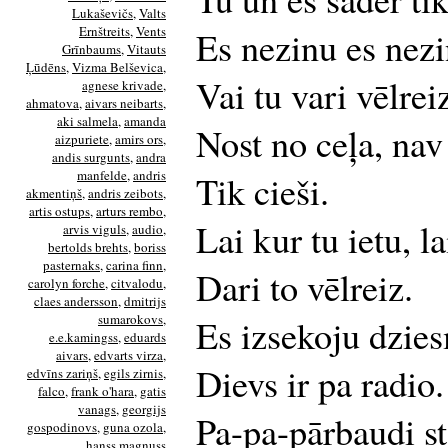
Lukaševičs
,
Valts
Ernštreits
,
Vents
Es nezinu es nezin
Grīnbaums
,
Vitauts
Ļūdēns
,
Vizma Belševica
,
Vai tu vari vēlreiz
agnese krivade
,
ahmatova
,
aivars neibarts
,
aki salmela
,
amanda
Nost no ceļa, nav 
aizpuriete
,
amirs ors
,
andis surgunts
,
andra
manfelde
,
andris
Tik cieši.
akmentiņš
,
andris zeibots
,
artis ostups
,
arturs rembo
,
Lai kur tu ietu, la
arvis viguls
,
audio
,
bertolds brehts
,
boriss
pasternaks
,
carina finn
,
Dari to vēlreiz.
carolyn forche
,
citvalodu
,
claes andersson
,
dmitrijs
sumarokovs
,
Es izsekoju dzie
e.e.kamingss
,
eduards
aivars
,
edvarts virza
,
Dievs ir pa radio.
edvīns zariņš
,
egils zirnis
,
falco
,
frank o'hara
,
gatis
vanags
,
georgijs
Pa-pa-pārbaudi st
gospodinovs
,
guna ozola
,
hanss magnuss