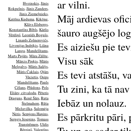
ar vilni.
Hvoinskis
,
Jānis
Rokpelnis
,
Jānis Zanders
,
Jānis Ziemeļnieks
,
Māj ardievas ofic
Katrīna Kuduma
,
Kikōne
,
Klāvs Elsbergs
,
šauro augšējo log
Konstantīns Bībls
,
Kārlis
Vērdiņš
,
Leonīds Bogušs
,
Linards Zolnerovičs
,
Es aiziešu pie tev
Livonijas Indriķis
,
Liāna
Langa
,
Mandelštams
,
Marts Pujāts
,
Māra Zālīte
,
Visu sāk
Mārcis Piņķis
,
Māris
Melgalvs
,
Māris Salējs
,
Es tevi atstāšu, v
Māris Čaklais
,
Ojārs
Vācietis
,
Osips
Mandelštams
,
Pauls
Tu zini, ka tā nav
Cēlans
,
Plūdons
,
Pols
Eliārs; citvalodu
,
Pēteris
Draguns
,
Renē Šārs
,
Ruta
Iebāz un nolauz.
Štelmahere
,
Rūta
Mežavilka
,
Salomėja
Es pārkritu pāri, p
Nėris
,
Semjons Haņins
,
Sergejs Jeseņins
,
Tomass
Transtrēmers
,
Uldis
Tu un es sader tik
Bērziņš
,
Valentīns