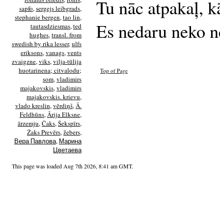
Tu nāc atpakaļ, k
sapfo
,
sergejs leibgrads
,
stephanie bergen
,
tao lin
,
Es nedaru neko n
tautasdziesmas
,
ted
hughes
,
transl. from
swedish by rika lesser
,
ulfs
eriksons
,
vanags
,
vents
zvaigzne
,
viks
,
vilja-tūlija
huotarinena; citvalodu;
Top of Page
som
,
vladimirs
majakovskis
,
vladimirs
majakovskis. krievu
,
vlado kreslin
,
vērdiņš
,
Ā.
Feldhūns
,
Ārija Elksne
,
ārzemju
,
Čaks
,
Šekspīrs
,
Žaks Prevērs
,
žebers
,
Вера Павлова
,
Марина
Цветаева
This page was loaded Aug 7th 2026, 8:41 am GMT.