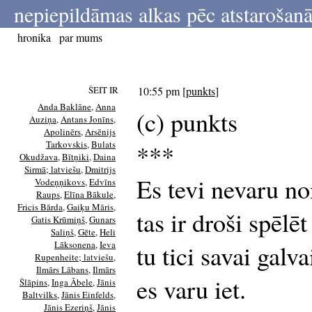
nepiepildāmas alkas pēc atstarošanā
hronika
par mums
ŠEIT IR
10:55 pm
[
punkts
]
Anda Baklāne
,
Anna
(c) punkts
Auziņa
,
Antans Jonīns
,
Apolinērs
,
Arsēnijs
Tarkovskis
,
Bulats
***
Okudžava
,
Bītņiki
,
Daina
Sirmā; latviešu
,
Dmitrijs
Es tevi nevaru n
Vodeņņikovs
,
Edvīns
Raups
,
Elīna Bākule
,
Fricis Bārda
,
Gaiķu Māris
,
tas ir droši spēlēt
Gatis Krūmiņš
,
Gunars
Saliņš
,
Gēte
,
Heli
Lāksonena
,
Ieva
tu tici savai galva
Rupenheite; latviešu
,
Ilmārs Lābans
,
Ilmārs
es varu iet.
Šlāpins
,
Inga Ābele
,
Jānis
Baltvilks
,
Jānis Einfelds
,
Jānis Ezeriņš
,
Jānis