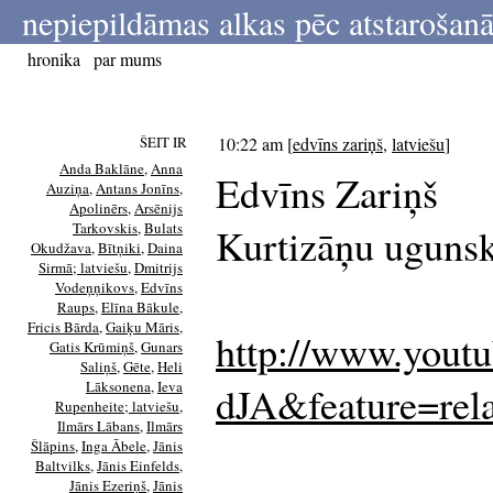
nepiepildāmas alkas pēc atstarošanā
hronika
par mums
ŠEIT IR
10:22 am
[
edvīns zariņš
,
latviešu
]
Anda Baklāne
,
Anna
Edvīns Zariņš
Auziņa
,
Antans Jonīns
,
Apolinērs
,
Arsēnijs
Tarkovskis
,
Bulats
Kurtizāņu uguns
Okudžava
,
Bītņiki
,
Daina
Sirmā; latviešu
,
Dmitrijs
Vodeņņikovs
,
Edvīns
Raups
,
Elīna Bākule
,
Fricis Bārda
,
Gaiķu Māris
,
http://www.you
Gatis Krūmiņš
,
Gunars
Saliņš
,
Gēte
,
Heli
Lāksonena
,
Ieva
dJA&feature=rel
Rupenheite; latviešu
,
Ilmārs Lābans
,
Ilmārs
Šlāpins
,
Inga Ābele
,
Jānis
Baltvilks
,
Jānis Einfelds
,
Jānis Ezeriņš
,
Jānis