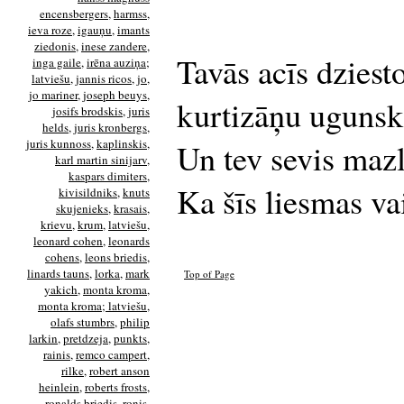
encensbergers
,
harmss
,
ieva roze
,
igauņu
,
imants
ziedonis
,
inese zandere
,
Tavās acīs dziesto
inga gaile
,
irēna auziņa;
latviešu
,
jannis ricos
,
jo
,
jo mariner
,
joseph beuys
,
kurtizāņu ugunsk
josifs brodskis
,
juris
helds
,
juris kronbergs
,
juris kunnoss
,
kaplinskis
,
Un tev sevis mazli
karl martin sinijarv
,
kaspars dimiters
,
Ka šīs liesmas va
kivisildniks
,
knuts
skujenieks
,
krasais
,
krievu
,
krum
,
latviešu
,
leonard cohen
,
leonards
cohens
,
leons briedis
,
linards tauns
,
lorka
,
mark
Top of Page
yakich
,
monta kroma
,
monta kroma; latviešu
,
olafs stumbrs
,
philip
larkin
,
pretdzeja
,
punkts
,
rainis
,
remco campert
,
rilke
,
robert anson
heinlein
,
roberts frosts
,
ronalds briedis
,
ronis
,