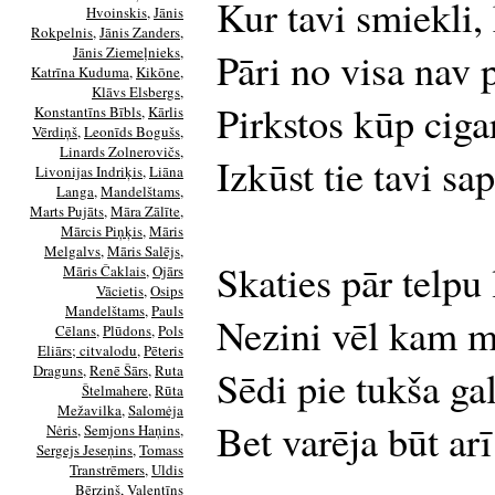
Kur tavi smiekli,
Hvoinskis
,
Jānis
Rokpelnis
,
Jānis Zanders
,
Jānis Ziemeļnieks
,
Pāri no visa nav p
Katrīna Kuduma
,
Kikōne
,
Klāvs Elsbergs
,
Pirkstos kūp ciga
Konstantīns Bībls
,
Kārlis
Vērdiņš
,
Leonīds Bogušs
,
Linards Zolnerovičs
,
Izkūst tie tavi sa
Livonijas Indriķis
,
Liāna
Langa
,
Mandelštams
,
Marts Pujāts
,
Māra Zālīte
,
Mārcis Piņķis
,
Māris
Melgalvs
,
Māris Salējs
,
Skaties pār telpu 
Māris Čaklais
,
Ojārs
Vācietis
,
Osips
Mandelštams
,
Pauls
Nezini vēl kam mo
Cēlans
,
Plūdons
,
Pols
Eliārs; citvalodu
,
Pēteris
Draguns
,
Renē Šārs
,
Ruta
Sēdi pie tukša gal
Štelmahere
,
Rūta
Mežavilka
,
Salomėja
Bet varēja būt arī
Nėris
,
Semjons Haņins
,
Sergejs Jeseņins
,
Tomass
Transtrēmers
,
Uldis
Bērziņš
,
Valentīns