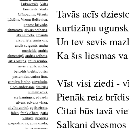
Lukaševičs
,
Valts
Ernštreits
,
Vents
Tavās acīs dziesto
Grīnbaums
,
Vitauts
Ļūdēns
,
Vizma Belševica
,
kurtizāņu ugunsk
agnese krivade
,
ahmatova
,
aivars neibarts
,
aki salmela
,
amanda
Un tev sevis mazli
aizpuriete
,
amirs ors
,
andis surgunts
,
andra
manfelde
,
andris
Ka šīs liesmas va
akmentiņš
,
andris zeibots
,
artis ostups
,
arturs rembo
,
arvis viguls
,
audio
,
bertolds brehts
,
boriss
pasternaks
,
carina finn
,
Vīst visi ziedi - v
carolyn forche
,
citvalodu
,
claes andersson
,
dmitrijs
sumarokovs
,
Pienāk reiz brīdis
e.e.kamingss
,
eduards
aivars
,
edvarts virza
,
Citai būs tavā vie
edvīns zariņš
,
egils zirnis
,
falco
,
frank o'hara
,
gatis
vanags
,
georgijs
Salkani dvesmos k
gospodinovs
,
guna ozola
,
hanss magnuss