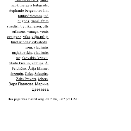
sapfo
,
sergejs leibgrads
,
stephanie bergen
,
tao lin
,
tautasdziesmas
,
ted
hughes
,
transl. from
swedish by rika lesser
,
ulfs
eriksons
,
vanags
,
vents
zvaigzne
,
viks
,
vilja-tūlija
huotarinena; citvalodu;
som
,
vladimirs
majakovskis
,
vladimirs
majakovskis. krievu
,
vlado kreslin
,
vērdiņš
,
Ā.
Feldhūns
,
Ārija Elksne
,
ārzemju
,
Čaks
,
Šekspīrs
,
Žaks Prevērs
,
žebers
,
Вера Павлова
,
Марина
Цветаева
This page was loaded Aug 9th 2026, 3:07 pm GMT.