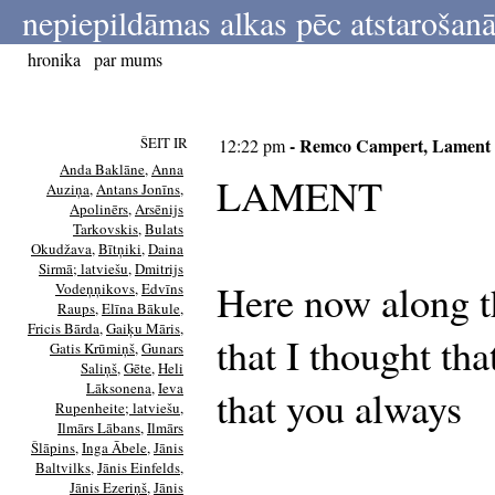
nepiepildāmas alkas pēc atstarošanā
hronika
par mums
ŠEIT IR
- Remco Campert, Lament
12:22 pm
Anda Baklāne
,
Anna
LAMENT
Auziņa
,
Antans Jonīns
,
Apolinērs
,
Arsēnijs
Tarkovskis
,
Bulats
Okudžava
,
Bītņiki
,
Daina
Sirmā; latviešu
,
Dmitrijs
Here now along t
Vodeņņikovs
,
Edvīns
Raups
,
Elīna Bākule
,
Fricis Bārda
,
Gaiķu Māris
,
that I thought tha
Gatis Krūmiņš
,
Gunars
Saliņš
,
Gēte
,
Heli
Lāksonena
,
Ieva
that you always
Rupenheite; latviešu
,
Ilmārs Lābans
,
Ilmārs
Šlāpins
,
Inga Ābele
,
Jānis
Baltvilks
,
Jānis Einfelds
,
Jānis Ezeriņš
,
Jānis