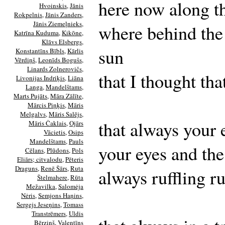
here now along t
Hvoinskis
,
Jānis
Rokpelnis
,
Jānis Zanders
,
Jānis Ziemeļnieks
,
where behind the 
Katrīna Kuduma
,
Kikōne
,
Klāvs Elsbergs
,
sun
Konstantīns Bībls
,
Kārlis
Vērdiņš
,
Leonīds Bogušs
,
Linards Zolnerovičs
,
that I thought th
Livonijas Indriķis
,
Liāna
Langa
,
Mandelštams
,
Marts Pujāts
,
Māra Zālīte
,
Mārcis Piņķis
,
Māris
Melgalvs
,
Māris Salējs
,
that always your 
Māris Čaklais
,
Ojārs
Vācietis
,
Osips
Mandelštams
,
Pauls
your eyes and the
Cēlans
,
Plūdons
,
Pols
Eliārs; citvalodu
,
Pēteris
Draguns
,
Renē Šārs
,
Ruta
always ruffling ru
Štelmahere
,
Rūta
Mežavilka
,
Salomėja
Nėris
,
Semjons Haņins
,
Sergejs Jeseņins
,
Tomass
Transtrēmers
,
Uldis
Bērziņš
,
Valentīns