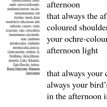
afternoon
sapfo
,
sergejs leibgrads
,
stephanie bergen
,
tao lin
,
that always the a
tautasdziesmas
,
ted
hughes
,
transl. from
swedish by rika lesser
,
ulfs
coloured shoulde
eriksons
,
vanags
,
vents
zvaigzne
,
viks
,
vilja-tūlija
huotarinena; citvalodu;
your ochre-colour
som
,
vladimirs
majakovskis
,
vladimirs
afternoon light
majakovskis. krievu
,
vlado kreslin
,
vērdiņš
,
Ā.
Feldhūns
,
Ārija Elksne
,
ārzemju
,
Čaks
,
Šekspīrs
,
Žaks Prevērs
,
žebers
,
Вера Павлова
,
Марина
that always your 
Цветаева
always your bird’
in the afternoon 