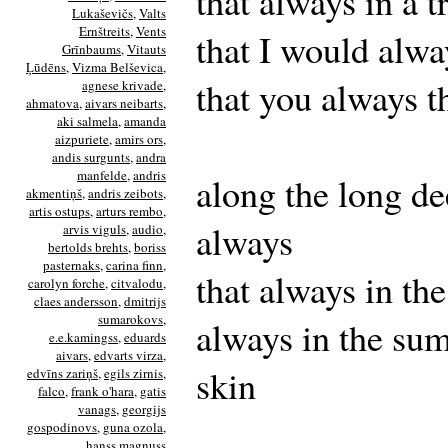
that always in a 
Lukaševičs
,
Valts
Ernštreits
,
Vents
that I would alwa
Grīnbaums
,
Vitauts
Ļūdēns
,
Vizma Belševica
,
that you always 
agnese krivade
,
ahmatova
,
aivars neibarts
,
aki salmela
,
amanda
aizpuriete
,
amirs ors
,
andis surgunts
,
andra
manfelde
,
andris
along the long de
akmentiņš
,
andris zeibots
,
artis ostups
,
arturs rembo
,
always
arvis viguls
,
audio
,
bertolds brehts
,
boriss
pasternaks
,
carina finn
,
that always in th
carolyn forche
,
citvalodu
,
claes andersson
,
dmitrijs
sumarokovs
,
always in the su
e.e.kamingss
,
eduards
aivars
,
edvarts virza
,
skin
edvīns zariņš
,
egils zirnis
,
falco
,
frank o'hara
,
gatis
vanags
,
georgijs
gospodinovs
,
guna ozola
,
hanss magnuss