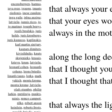
encensbergers
,
harmss
,
that always your
ieva roze
,
igauņu
,
imants
ziedonis
,
inese zandere
,
that your eyes wo
inga gaile
,
irēna auziņa;
latviešu
,
jannis ricos
,
jo
,
jo mariner
,
joseph beuys
,
always in the mot
josifs brodskis
,
juris
helds
,
juris kronbergs
,
juris kunnoss
,
kaplinskis
,
karl martin sinijarv
,
kaspars dimiters
,
along the long de
kivisildniks
,
knuts
skujenieks
,
krasais
,
krievu
,
krum
,
latviešu
,
that I thought y
leonard cohen
,
leonards
cohens
,
leons briedis
,
linards tauns
,
lorka
,
mark
that I thought th
yakich
,
monta kroma
,
monta kroma; latviešu
,
olafs stumbrs
,
philip
larkin
,
pretdzeja
,
punkts
,
rainis
,
remco campert
,
that always the li
rilke
,
robert anson
heinlein
,
roberts frosts
,
ronalds briedis
,
ronis
,