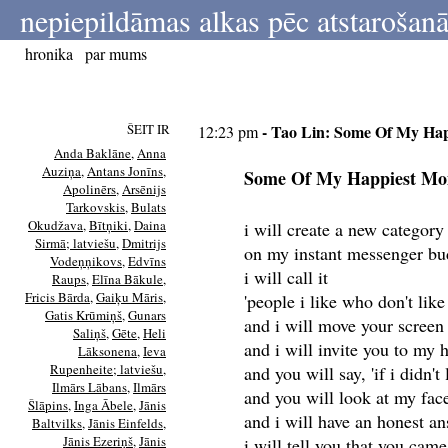
nepiepildāmas alkas pēc atstarošanā
hronika
par mums
ŠEIT IR
- Tao Lin: Some Of My Hap
12:23 pm
Anda Baklāne
,
Anna
Auziņa
,
Antans Jonīns
,
Some Of My Happiest Mom
Apolinērs
,
Arsēnijs
Tarkovskis
,
Bulats
Okudžava
,
Bītņiki
,
Daina
i will create a new category
Sirmā; latviešu
,
Dmitrijs
on my instant messenger bud
Vodeņņikovs
,
Edvīns
i will call it
Raups
,
Elīna Bākule
,
Fricis Bārda
,
Gaiķu Māris
,
'people i like who don't lik
Gatis Krūmiņš
,
Gunars
and i will move your screen
Saliņš
,
Gēte
,
Heli
and i will invite you to my
Lāksonena
,
Ieva
Rupenheite; latviešu
,
and you will say, 'if i didn'
Ilmārs Lābans
,
Ilmārs
and you will look at my fac
Šlāpins
,
Inga Ābele
,
Jānis
and i will have an honest an
Baltvilks
,
Jānis Einfelds
,
Jānis Ezeriņš
,
Jānis
i will tell you that you came