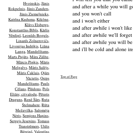
Hvoinskis
,
Jānis
and after a while you will 
Rokpelnis
,
Jānis Zanders
,
and you won't call
Jānis Ziemeļnieks
,
Katrīna Kuduma
,
Kikōne
,
and i won't either
Klāvs Elsbergs
,
and after awhile i won't li
Konstantīns Bībls
,
Kārlis
and after awhile we'll forget
Vērdiņš
,
Leonīds Bogušs
,
Linards Zolnerovičs
,
and after awhile you will be
Livonijas Indriķis
,
Liāna
and i'll be cold and alone in
Langa
,
Mandelštams
,
Marts Pujāts
,
Māra Zālīte
,
Mārcis Piņķis
,
Māris
Melgalvs
,
Māris Salējs
,
Māris Čaklais
,
Ojārs
Top of Page
Vācietis
,
Osips
Mandelštams
,
Pauls
Cēlans
,
Plūdons
,
Pols
Eliārs; citvalodu
,
Pēteris
Draguns
,
Renē Šārs
,
Ruta
Štelmahere
,
Rūta
Mežavilka
,
Salomėja
Nėris
,
Semjons Haņins
,
Sergejs Jeseņins
,
Tomass
Transtrēmers
,
Uldis
Bērziņš
,
Valentīns