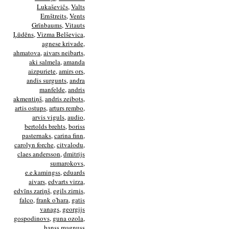
Lukaševičs
,
Valts
Ernštreits
,
Vents
Grīnbaums
,
Vitauts
Ļūdēns
,
Vizma Belševica
,
agnese krivade
,
ahmatova
,
aivars neibarts
,
aki salmela
,
amanda
aizpuriete
,
amirs ors
,
andis surgunts
,
andra
manfelde
,
andris
akmentiņš
,
andris zeibots
,
artis ostups
,
arturs rembo
,
arvis viguls
,
audio
,
bertolds brehts
,
boriss
pasternaks
,
carina finn
,
carolyn forche
,
citvalodu
,
claes andersson
,
dmitrijs
sumarokovs
,
e.e.kamingss
,
eduards
aivars
,
edvarts virza
,
edvīns zariņš
,
egils zirnis
,
falco
,
frank o'hara
,
gatis
vanags
,
georgijs
gospodinovs
,
guna ozola
,
hanss magnuss