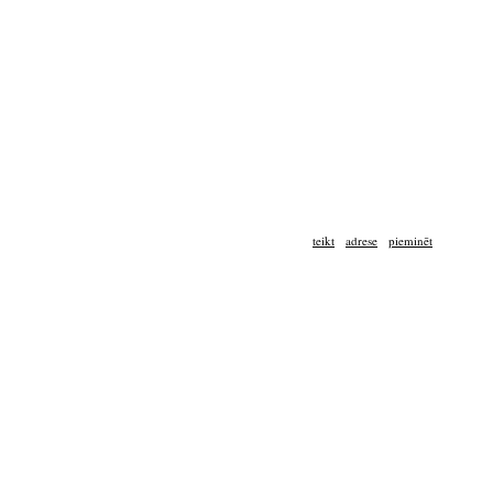
teikt
adrese
pieminēt