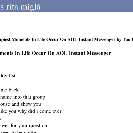
s rīta miglā
piest Moments In Life Occur On AOL Instant Messenger by Tao 
ents In Life Occur On AOL Instant Messenger
dy list
e me back'
 name into that group
 house and show you
t like you why did i come over'
e
swer for your question
 over to be polite