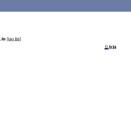
Lin
[
tao lin
]
teja