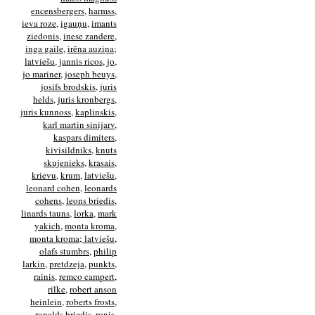
encensbergers
,
harmss
,
ieva roze
,
igauņu
,
imants
ziedonis
,
inese zandere
,
inga gaile
,
irēna auziņa;
latviešu
,
jannis ricos
,
jo
,
jo mariner
,
joseph beuys
,
josifs brodskis
,
juris
helds
,
juris kronbergs
,
juris kunnoss
,
kaplinskis
,
karl martin sinijarv
,
kaspars dimiters
,
kivisildniks
,
knuts
skujenieks
,
krasais
,
krievu
,
krum
,
latviešu
,
leonard cohen
,
leonards
cohens
,
leons briedis
,
linards tauns
,
lorka
,
mark
yakich
,
monta kroma
,
monta kroma; latviešu
,
olafs stumbrs
,
philip
larkin
,
pretdzeja
,
punkts
,
rainis
,
remco campert
,
rilke
,
robert anson
heinlein
,
roberts frosts
,
ronalds briedis
,
ronis
,