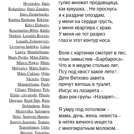
гулко множит продавщица,
Hvoinskis
,
Jānis
как кукушка... Не проснусь
Rokpelnis
,
Jānis Zanders
,
Jānis Ziemeļnieks
,
и к раздаче опоздаю,
Katrīna Kuduma
,
Kikōne
,
у меня на сердце грусть,
Klāvs Elsbergs
,
у меня квартира с краю.
Konstantīns Bībls
,
Kārlis
У меня не тот разрез
Vērdiņš
,
Leonīds Bogušs
,
глаз и этот контур носа.
Linards Zolnerovičs
,
Livonijas Indriķis
,
Liāna
Langa
,
Mandelštams
,
Волк с картинки смотрет в лес,
Marts Pujāts
,
Māra Zālīte
,
план замыслив «Барбароса».
Mārcis Piņķis
,
Māris
Что ж я медлю столько лет,
Melgalvs
,
Māris Salējs
,
Псу под хвост какое лето?..
Māris Čaklais
,
Ojārs
Дети Ветхово завета
Vācietis
,
Osips
прячут ветошь в туалет,
Mandelštams
,
Pauls
Cēlans
,
Plūdons
,
Pols
Иисус из лазарета –
Eliārs; citvalodu
,
Pēteris
фан рок-групы «Назарет»...
Draguns
,
Renē Šārs
,
Ruta
Štelmahere
,
Rūta
Я умру под потолком –
Mežavilka
,
Salomėja
мама, дочь, жена, невеста –
Nėris
,
Semjons Haņins
,
в нетях вечного инцеста
Sergejs Jeseņins
,
Tomass
Transtrēmers
,
Uldis
с многократным молоком...
Bērziņš
,
Valentīns