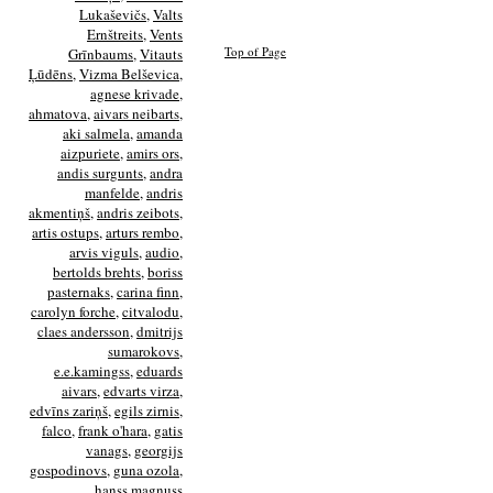
Lukaševičs
,
Valts
Ernštreits
,
Vents
Top of Page
Grīnbaums
,
Vitauts
Ļūdēns
,
Vizma Belševica
,
agnese krivade
,
ahmatova
,
aivars neibarts
,
aki salmela
,
amanda
aizpuriete
,
amirs ors
,
andis surgunts
,
andra
manfelde
,
andris
akmentiņš
,
andris zeibots
,
artis ostups
,
arturs rembo
,
arvis viguls
,
audio
,
bertolds brehts
,
boriss
pasternaks
,
carina finn
,
carolyn forche
,
citvalodu
,
claes andersson
,
dmitrijs
sumarokovs
,
e.e.kamingss
,
eduards
aivars
,
edvarts virza
,
edvīns zariņš
,
egils zirnis
,
falco
,
frank o'hara
,
gatis
vanags
,
georgijs
gospodinovs
,
guna ozola
,
hanss magnuss