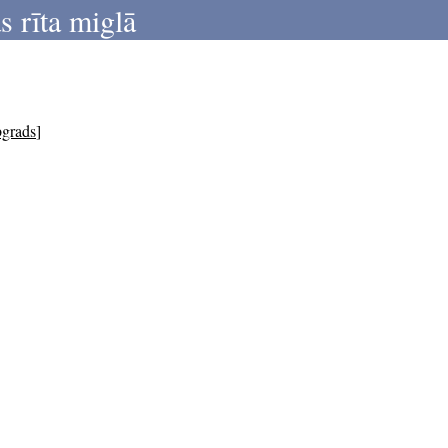
s rīta miglā
bgrads
]