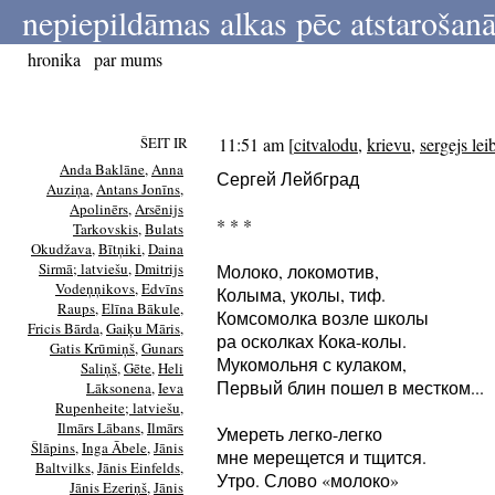
nepiepildāmas alkas pēc atstarošanā
hronika
par mums
ŠEIT IR
11:51 am
[
citvalodu
,
krievu
,
sergejs lei
Anda Baklāne
,
Anna
Сергей Лейбград
Auziņa
,
Antans Jonīns
,
Apolinērs
,
Arsēnijs
* * *
Tarkovskis
,
Bulats
Okudžava
,
Bītņiki
,
Daina
Sirmā; latviešu
,
Dmitrijs
Молоко, локомотив,
Vodeņņikovs
,
Edvīns
Колыма, уколы, тиф.
Raups
,
Elīna Bākule
,
Комсомолка возле школы
Fricis Bārda
,
Gaiķu Māris
,
ра осколках Кока-колы.
Gatis Krūmiņš
,
Gunars
Мукомольня с кулаком,
Saliņš
,
Gēte
,
Heli
Первый блин пошел в местком...
Lāksonena
,
Ieva
Rupenheite; latviešu
,
Ilmārs Lābans
,
Ilmārs
Умереть легко-легко
Šlāpins
,
Inga Ābele
,
Jānis
мне мерещется и тщится.
Baltvilks
,
Jānis Einfelds
,
Утро. Слово «молоко»
Jānis Ezeriņš
,
Jānis