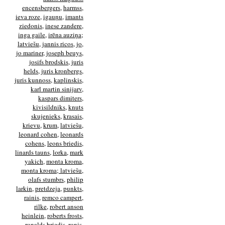
encensbergers
,
harmss
,
ieva roze
,
igauņu
,
imants
ziedonis
,
inese zandere
,
inga gaile
,
irēna auziņa;
latviešu
,
jannis ricos
,
jo
,
jo mariner
,
joseph beuys
,
josifs brodskis
,
juris
helds
,
juris kronbergs
,
juris kunnoss
,
kaplinskis
,
karl martin sinijarv
,
kaspars dimiters
,
kivisildniks
,
knuts
skujenieks
,
krasais
,
krievu
,
krum
,
latviešu
,
leonard cohen
,
leonards
cohens
,
leons briedis
,
linards tauns
,
lorka
,
mark
yakich
,
monta kroma
,
monta kroma; latviešu
,
olafs stumbrs
,
philip
larkin
,
pretdzeja
,
punkts
,
rainis
,
remco campert
,
rilke
,
robert anson
heinlein
,
roberts frosts
,
ronalds briedis
,
ronis
,