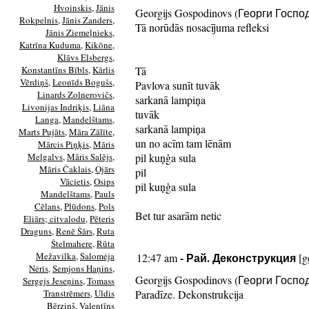
Hvoinskis
,
Jānis
Georgijs Gospodinovs (Георги Госпо
Rokpelnis
,
Jānis Zanders
,
Tā norūdās nosacījuma refleksi
Jānis Ziemeļnieks
,
Katrīna Kuduma
,
Kikōne
,
Klāvs Elsbergs
,
Konstantīns Bībls
,
Kārlis
Tā
Vērdiņš
,
Leonīds Bogušs
,
Pavlova sunīt tuvāk
Linards Zolnerovičs
,
sarkanā lampiņa
Livonijas Indriķis
,
Liāna
tuvāk
Langa
,
Mandelštams
,
sarkanā lampiņa
Marts Pujāts
,
Māra Zālīte
,
un no acīm tam lēnām
Mārcis Piņķis
,
Māris
Melgalvs
,
Māris Salējs
,
pil kuņģa sula
Māris Čaklais
,
Ojārs
pil
Vācietis
,
Osips
pil kuņģa sula
Mandelštams
,
Pauls
Cēlans
,
Plūdons
,
Pols
Bet tur asarām netic
Eliārs; citvalodu
,
Pēteris
Draguns
,
Renē Šārs
,
Ruta
Štelmahere
,
Rūta
Mežavilka
,
Salomėja
- Рай. Деконструкция
12:47 am
[
g
Nėris
,
Semjons Haņins
,
Georgijs Gospodinovs (Георги Госпо
Sergejs Jeseņins
,
Tomass
Transtrēmers
,
Uldis
Paradīze. Dekonstrukcija
Bērziņš
,
Valentīns