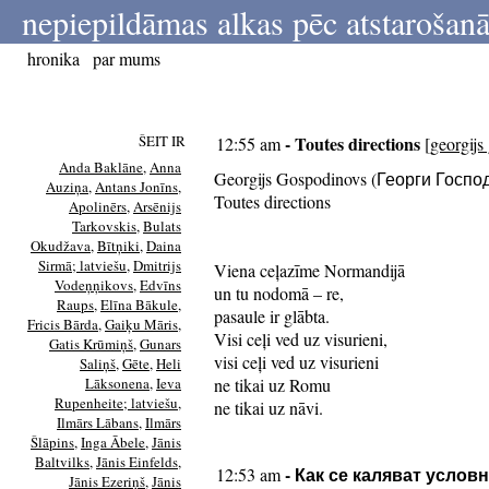
nepiepildāmas alkas pēc atstarošanā
hronika
par mums
ŠEIT IR
- Toutes directions
12:55 am
[
georgijs
Anda Baklāne
,
Anna
Georgijs Gospodinovs (Георги Госпо
Auziņa
,
Antans Jonīns
,
Toutes directions
Apolinērs
,
Arsēnijs
Tarkovskis
,
Bulats
Okudžava
,
Bītņiki
,
Daina
Sirmā; latviešu
,
Dmitrijs
Viena ceļazīme Normandijā
Vodeņņikovs
,
Edvīns
un tu nodomā – re,
Raups
,
Elīna Bākule
,
pasaule ir glābta.
Fricis Bārda
,
Gaiķu Māris
,
Visi ceļi ved uz visurieni,
Gatis Krūmiņš
,
Gunars
visi ceļi ved uz visurieni
Saliņš
,
Gēte
,
Heli
Lāksonena
,
Ieva
ne tikai uz Romu
Rupenheite; latviešu
,
ne tikai uz nāvi.
Ilmārs Lābans
,
Ilmārs
Šlāpins
,
Inga Ābele
,
Jānis
Baltvilks
,
Jānis Einfelds
,
- Как се каляват услов
12:53 am
Jānis Ezeriņš
,
Jānis