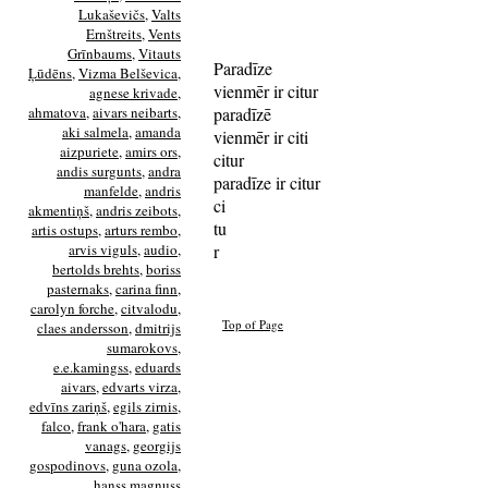
Lukaševičs
,
Valts
Ernštreits
,
Vents
Grīnbaums
,
Vitauts
Paradīze
Ļūdēns
,
Vizma Belševica
,
vienmēr ir citur
agnese krivade
,
ahmatova
,
aivars neibarts
,
paradīzē
aki salmela
,
amanda
vienmēr ir citi
aizpuriete
,
amirs ors
,
citur
andis surgunts
,
andra
paradīze ir citur
manfelde
,
andris
ci
akmentiņš
,
andris zeibots
,
tu
artis ostups
,
arturs rembo
,
arvis viguls
,
audio
,
r
bertolds brehts
,
boriss
pasternaks
,
carina finn
,
carolyn forche
,
citvalodu
,
Top of Page
claes andersson
,
dmitrijs
sumarokovs
,
e.e.kamingss
,
eduards
aivars
,
edvarts virza
,
edvīns zariņš
,
egils zirnis
,
falco
,
frank o'hara
,
gatis
vanags
,
georgijs
gospodinovs
,
guna ozola
,
hanss magnuss