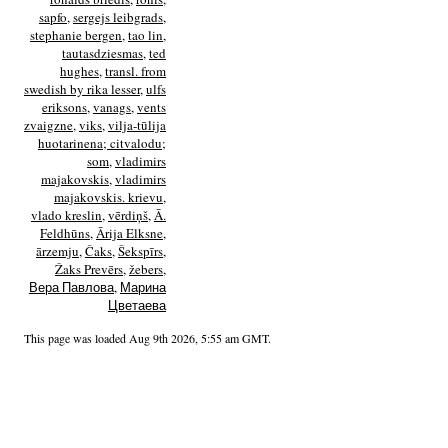
sapfo
,
sergejs leibgrads
,
stephanie bergen
,
tao lin
,
tautasdziesmas
,
ted
hughes
,
transl. from
swedish by rika lesser
,
ulfs
eriksons
,
vanags
,
vents
zvaigzne
,
viks
,
vilja-tūlija
huotarinena; citvalodu;
som
,
vladimirs
majakovskis
,
vladimirs
majakovskis. krievu
,
vlado kreslin
,
vērdiņš
,
Ā.
Feldhūns
,
Ārija Elksne
,
ārzemju
,
Čaks
,
Šekspīrs
,
Žaks Prevērs
,
žebers
,
Вера Павлова
,
Марина
Цветаева
This page was loaded Aug 9th 2026, 5:55 am GMT.