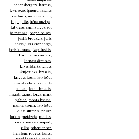
encensbergers
,
harmss
,
ieva roze
,
igauņu
,
imants
ziedonis
,
inese zandere
,
inga gaile
,
irēna auziņa;
latviešu
,
jannis ricos
,
jo
,
jo mariner
,
joseph beuys
,
josifs brodskis
,
juris
helds
,
juris kronbergs
,
juris kunnoss
,
kaplinskis
,
karl martin sinijarv
,
kaspars dimiters
,
kivisildniks
,
knuts
skujenieks
,
krasais
,
krievu
,
krum
,
latviešu
,
leonard cohen
,
leonards
cohens
,
leons briedis
,
linards tauns
,
lorka
,
mark
yakich
,
monta kroma
,
monta kroma; latviešu
,
olafs stumbrs
,
philip
larkin
,
pretdzeja
,
punkts
,
rainis
,
remco campert
,
rilke
,
robert anson
heinlein
,
roberts frosts
,
ronalds briedis
,
ronis
,