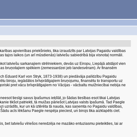
karības apvienības priekšnieks, tika izraudzīts par Latvijas Pagaidu valdības
as tajos laikos (un arī mūsdienās) latviešu sabiedrībā bija visnotaļ normāli.
t latviešu sarkanajiem strēlniekiem, devās uz Eiropu, Liepājā atstājot vien
atvijas bruņotajiem spēkiem (zemessardzei jeb landesvēram). Ar finansēm
nrich Eduard Karl von Stryk, 1873-1938) un piedāvāja palīdzību Pagaidu
ētu biroju, iegādātos brīvprātīgajiem bruņojumu, finansētu to transportu uz
egoriski pret vācu brīvprātīgajiem no Vācijas - vācbaltu muižniecībai nebija ne
eesot tiesīgi savus īpašumus ieķīlāt, jo šādas tiesības esot tikai Latvijas
kanie tikšot patriekti, tā muižas pāriešot Latvijas valsts īpašumā. Tad Paegle
ozi uzrādīts, kur un kā iztērēta tā nauda, kas saņemta no Pagaidu valdības,
. Šādu acīs lēkšanu Paegle nespēja pieciest, un birojs tika aizklapēts ciet.
s, bet latviešu vīriešos neredzēja ne mazāko entuziasmu pieteikties, lai ar