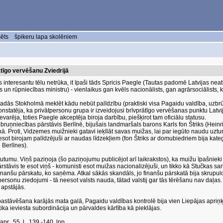
sēts
špikeru lapa skolēniem
ātīgo vervēšanu Zviedrijā
interesantu tēlu netrūka, it īpaši tāds Spricis Paegle (Tautas padomē Latvijas neat
s un rūpniecības ministru) - vienlaikus gan kvēls nacionālists, gan agrārsociālists, k
dās Stokholmā meklēt kādu nebūt palīdzību (praktiski visa Pagaidu valdība, uzbrūko
 konstatēja, ka privātpersonu grupa ir izveidojusi brīvprātīgo vervēšanas punktu L
varēja, toties Paegle akceptēja biroja darbību, piešķirot tam oficiālu statusu.
 bruņniecības pārstāvis Berlīnē, bijušais landmaršals barons Karls fon Štriks (Hei
. Proti, Vidzemes muižnieki gatavi ieķīlāt savas muižas, lai par iegūto naudu uztur
au esot birojam palīdzējuši ar naudas līdzekļiem (fon Štriks ar domubiedriem bija kat
Berlīnes).
šutumu. Viņš paziņoja (šo paziņojumu publicējot arī laikrakstos), ka muižu īpašnieki n
rstāvis te esot viņš - komunisti esot muižas nacionalizējuši, un tikko kā Stučkas sar
finanšu pārskatu, ko saņēma. Atkal sākās skandāls, jo finanšu pārskatā bija skrupul
tpersonu ziedojumi - tā neesot valsts nauda, tātad valstij gar tās tērēšanu nav daļas
 apstājās.
 pastāvēšana karājās mata galā, Pagaidu valdības kontrolē bija vien Liepājas apriņķi
tika ieviesta subordinācija un pārvaldes kārtība kā pieklājas.
pr., 55. l., 139.-140. lpp.