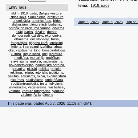
tēma:
1918. gads
Entry Tags
#blm
,
1918. gads
,
Baltijas vēsture
,
Rīgas laiks
,
Sūnu ciems
,
arhitektūra
,
aristokrātija
,
autortiesības
,
bildes
Jūlijs 6., 2023
Jūlijs 8., 2023
Top of 
diskusijām
,
blēņu stāsti
,
budisms
,
bērnišķīgā kreisuma slimība
,
ciblietas
,
citāti
,
darbs
,
dizains
,
domas
,
domugraudi
,
dzirdēju
,
ekonomika
,
elitārisms
,
enciklopēdija
,
farss
,
fotogrāfijas
,
gāganu karš
,
ieteikumi
,
ikdiena
,
interesanti
,
izglītība
,
jahtas
,
joks
,
kapitālisms
,
kino
,
konspiratoloģija
,
kultūra
,
lingua latina
,
linki
,
literatūra
,
medicīna
,
monarhija
,
muļķības
slavinājums
,
māksla
,
nacionālisms
,
novadpētniecība
,
padomiskā bērnība
,
pasaciņa
,
plakāti
,
politika
,
projekti
,
reklāma
,
reliģija
,
retorisks jautājums
,
sajūtas
,
seksisms
,
skola
,
skolmeistara
piezīmes
,
sludinājums
,
smēķēšana
,
sociālantropoloģija
,
tests
,
tulkojumi
,
universitāte
,
veģetārisms
,
vācbaltieši
,
vēsture
,
vēsture fotogrāfijās
,
youtube
,
zinātne
,
Āzija
,
ģimene
This page was loaded Aug 7. 2026, 11:18 am GMT.