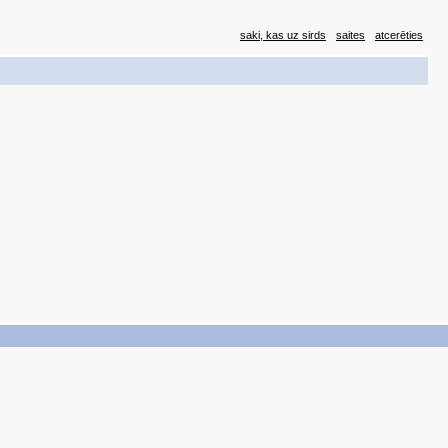
saki, kas uz sirds
saites
atcerēties