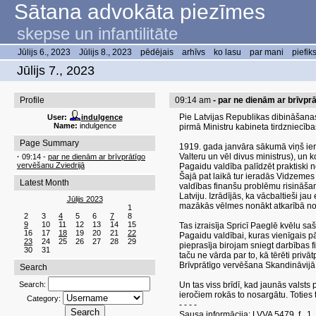
Sātana advokāta piezīmes
skepse un infantilitāte
Jūlijs 6., 2023
Jūlijs 8., 2023
pēdējais
arhīvs
ko lasu
par mani
piefik
Jūlijs 7., 2023
Profile
09:14 am
- par ne dienām ar brīvpr
Pie Latvijas Republikas dibināšanas 
User:
indulgence
Name:
indulgence
pirmā Ministru kabineta tirdzniecība
Page Summary
1919. gada janvāra sākumā viņš iera
Valteru un vēl divus ministrus), un
·
09:14 -
par ne dienām ar brīvprātīgo
vervēšanu Zviedrijā
Pagaidu valdība palīdzēt praktiski ne
Šajā pat laikā tur ieradās Vidzemes
Latest Month
valdības finanšu problēmu risināšanā
Latviju. Izrādījās, ka vācbaltieši j
Jūlijs 2023
mazākās vēlmes nonākt atkarībā no 
1
2
3
4
5
6
7
8
9
10
11
12
13
14
15
Tas izraisīja Spricī Paeglē kvēlu sa
16
17
18
19
20
21
22
Pagaidu valdībai, kuras vienīgais pā
23
24
25
26
27
28
29
pieprasīja birojam sniegt darbības 
30
31
taču ne vārda par to, kā tērēti privā
Brīvprātīgo vervēšana Skandināvijā
Search
Search:
Un tas viss brīdī, kad jaunās valsts
ieročiem rokās to nosargātu. Toties 
Category:
- - - -
Sausa informācija: LVVA 5479. f., 1. a