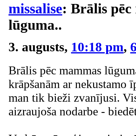
missalise
: Brālis p
lūguma..
3. augusts,
10:18 pm
,
Brālis pēc mammas lūguma 
krāpšanām ar nekustamo ī
man tik bieži zvanījusi. Vi
aizraujoša nodarbe - biedē