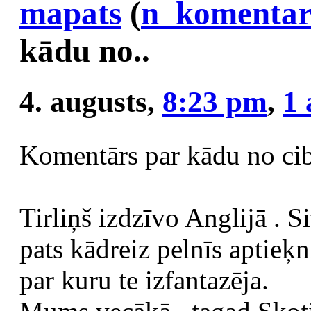
mapats
(
n_komentar
kādu no..
4. augusts,
8:23 pm
,
1
Komentārs par kādu no ci
Tirliņš izdzīvo Anglijā . Si
pats kādreiz pelnīs aptieķn
par kuru te izfantazēja.