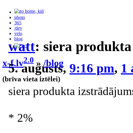
photo
365
/dev
velo
blog
watt
: siera produkta
2.0
x-f.lv
»
/blog
5. augusts,
9:16 pm
,
1
(brīva vieta iztēlei)
siera produkta izstrādājums
* 2%