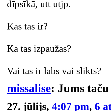
dīpsīkā, utt utjp.
Kas tas ir?
Kā tas izpaužas?
Vai tas ir labs vai slikts?
missalise
: Jums taču 
27. jūlijs,
4:07 pm
,
6 a