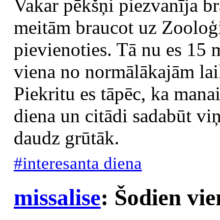
Vakar pēkšņi piezvanīja br
meitām braucot uz Zooloģi
pievienoties. Tā nu es 15 
viena no normālākajām lai
Piekritu es tāpēc, ka manai
diena un citādi sadabūt viņ
daudz grūtāk.
#interesanta diena
missalise
: Šodien vie