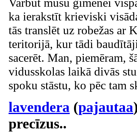
Varbūt mūsu ģimenei vispār
ka ierakstīt krieviski visā
tās translēt uz robežas ar K
teritorijā, kur tādi baudītā
sacerēt. Man, piemēram, šā
vidusskolas laikā divās st
spoku stāstu, ko pēc tam sk
lavendera
(
pajautaa
precīzus..