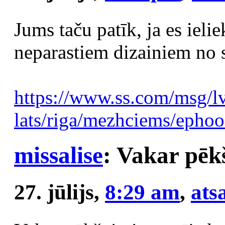
Jums taču patīk, ja es ieli
neparastiem dizainiem no 
https://www.ss.com/msg/lv/
lats/riga/mezhciems/epho
missalise
: Vakar pēkš
27. jūlijs,
8:29 am
,
at