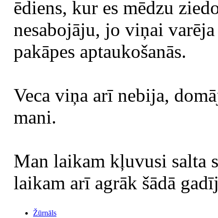
ēdiens, kur es mēdzu zied
nesabojāju, jo viņai varēja
pakāpes aptaukošanās.
Veca viņa arī nebija, domā
mani.
Man laikam kļuvusi salta s
laikam arī agrāk šādā gad
Žūrnāls