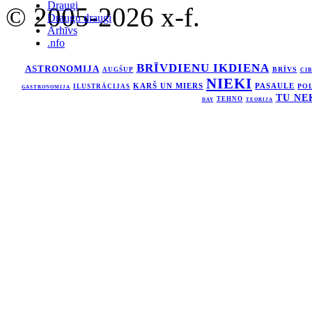
Draugi
© 2005-2026 x-f.
Draugu draugi
Arhīvs
.nfo
BRĪVDIENU IKDIENA
ASTRONOMIJA
BRĪVS
AUGŠUP
CI
NIEKI
KARŠ UN MIERS
PASAULE
ILUSTRĀCIJAS
PO
GASTRONOMIJA
TU NE
TEHNO
DAY
TEORIJA