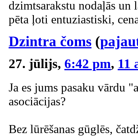
dzimtsarakstu nodaļās un 
pēta ļoti entuziastiski, cena
Dzintra čoms
(
pajau
27. jūlijs,
6:42 pm
,
11 
Ja es jums pasaku vārdu "a
asociācijas?
Bez lūrēšanas gūglēs, čatdž