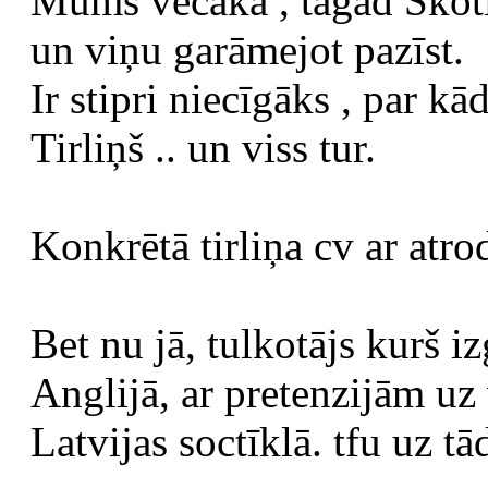
Mums vecākā , tagad Skotij
un viņu garāmejot pazīst.
Ir stipri niecīgāks , par kā
Tirliņš .. un viss tur.
Konkrētā tirliņa cv ar atro
Bet nu jā, tulkotājs kurš i
Anglijā, ar pretenzijām uz
Latvijas soctīklā. tfu uz tā