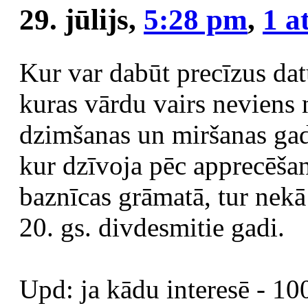
29. jūlijs,
5:28 pm
,
1 a
Kur var dabūt precīzus dat
kuras vārdu vairs neviens 
dzimšanas un miršanas gad
kur dzīvoja pēc apprecēšan
baznīcas grāmatā, tur nekā
20. gs. divdesmitie gadi.
Upd: ja kādu interesē - 10