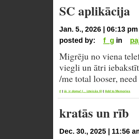
SC aplikācija
Jan. 5., 2026 | 06:13 pm
posted by:
f_g
in
pa
Migrēju no viena tele
viegli un ātri iebakstī
/me total looser, need
#
|
jā, ir doma!
(... izteicās 6)
|
Add to Memories
kratās un rīb
Dec. 30., 2025 | 11:56 a