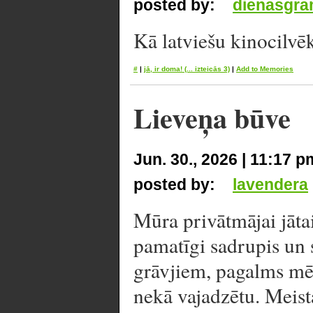
posted by:
dienasgra
Kā latviešu kinocilvē
#
|
jā, ir doma!
(... izteicās 3)
|
Add to Memories
Lieveņa būve
Jun. 30., 2026 | 11:17 p
posted by:
lavendera
Mūra privātmājai jātai
pamatīgi sadrupis un s
grāvjiem, pagalms mēd
nekā vajadzētu. Meista