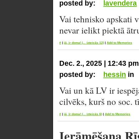
posted by:
lavendera
Vai tehnisko apskati 
nevar ielikt piektā āt
#
|
jā, ir doma!
(... izteicās 12)
|
Add to Memories
Dec. 2., 2025 | 12:43 pm
posted by:
hessin
in
Vai un kā LV ir iespēj
cilvēks, kurš no soc. t
#
|
jā, ir doma!
(... izteicās 6)
|
Add to Memories
Ierāmēšana Rī