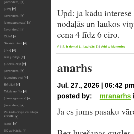
[
]
[lavendera]
#
[
]
Upd: ja kādu interesē
[ulvs]
#
[
]
[lavendera]
#
nodaļās un laukos viņi
[
]
[dienasgramata]
#
[
]
[lavendera]
#
cena 4 līdz 6 eiro.
[
]
Cibiņš
#
[
]
Sieviešu ārsti
#
#
|
jā, ir doma!
(... izteicās 1)
|
Add to Memories
[
]
[ulvs]
#
[
]
liela jubileja
#
anarhs
[
]
putekļsūcējs
#
[
]
[lavendera]
#
[
]
[dumshputns]
#
Jul. 27., 2026 | 06:42 p
[
]
Ērfraijeri
#
[
]
Taksis no rīta
#
posted by:
mranarhs
[
]
[dienasgramata]
#
[
]
[lavendera]
#
Ja es jums pasaku vār
Vai kāds cibiņš vai cibiņa
draugs
[
]
#
[
]
[aleja]
#
Bez lūrēšanas gūglēs, č
[
]
SC aplikācija
#