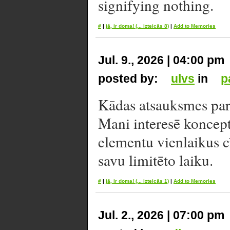
signifying nothing.
#
|
jā, ir doma!
(... izteicās 8)
|
Add to Memories
Jul. 9., 2026 | 04:00 pm
posted by:
ulvs
in
p
Kādas atsauksmes par
Mani interesē koncept
elementu vienlaikus c
savu limitēto laiku.
#
|
jā, ir doma!
(... izteicās 1)
|
Add to Memories
Jul. 2., 2026 | 07:00 pm