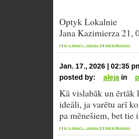
Optyk Lokalnie
Jana Kazimierza 21,
#
|
jā, ir doma!
(... izteicās 3)
|
Add to Memories
Jan. 17., 2026 | 02:35 p
posted by:
aleja
in
p
Kā vislabāk un ērtāk l
ideāli, ja varētu arī 
pa mēnešiem, bet tie 
#
|
jā, ir doma!
(... izteicās 2)
|
Add to Memories