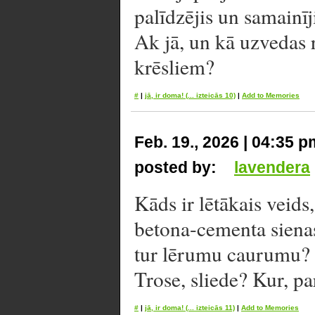
palīdzējis un samainīj
Ak jā, un kā uzvedas r
krēsliem?
#
|
jā, ir doma!
(... izteicās 10)
|
Add to Memories
Feb. 19., 2026 | 04:35 p
posted by:
lavendera
Kāds ir lētākais veids
betona-cementa siena
tur lērumu caurumu?
Trose, sliede? Kur, pa
#
|
jā, ir doma!
(... izteicās 11)
|
Add to Memories