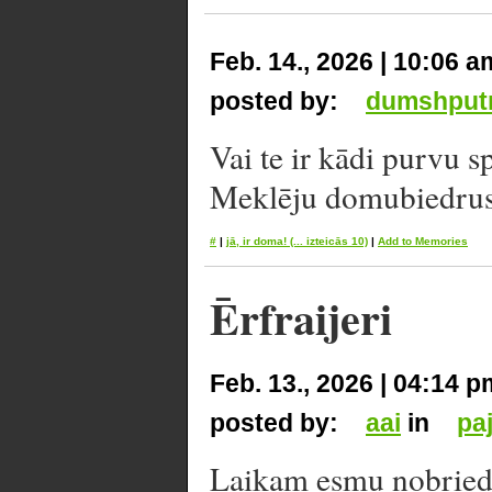
Feb. 14., 2026 | 10:06 a
posted by:
dumshput
Vai te ir kādi purvu sp
Meklēju domubiedrus
#
|
jā, ir doma!
(... izteicās 10)
|
Add to Memories
Ērfraijeri
Feb. 13., 2026 | 04:14 p
posted by:
aai
in
pa
Laikam esmu nobriedis 