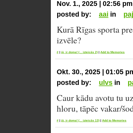
Nov. 1., 2025 | 02:56 pm
posted by:
aai
in
pa
Kurā Rīgas sporta pre
izvēle?
#
|
jā, ir doma!
(... izteicās 2)
|
Add to Memories
Okt. 30., 2025 | 01:05 p
posted by:
ulvs
in
p
Caur kādu avotu tu uzz
hloru, tāpēc vakar/šo
#
|
jā, ir doma!
(... izteicās 13)
|
Add to Memories