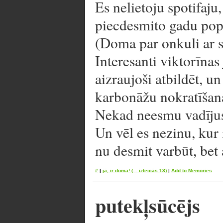
Es nelietoju spotifaju,
piecdesmito gadu pop
(Doma par onkuli ar s
Interesanti viktorīnas
aizraujoši atbildēt, u
karbonāžu nokratīšana
Nekad neesmu vadījusi
Un vēl es nezinu, ku
nu desmit varbūt, bet 
#
|
jā, ir doma!
(... izteicās 13)
|
Add to Memories
putekļsūcējs