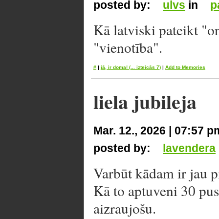
posted by:
ulvs
in
p
Kā latviski pateikt "o
"vienotība".
#
|
jā, ir doma!
(... izteicās 7)
|
Add to Memories
liela jubileja
Mar. 12., 2026 | 07:57 p
posted by:
lavendera
Varbūt kādam ir jau p
Kā to aptuveni 30 pu
aizraujošu.