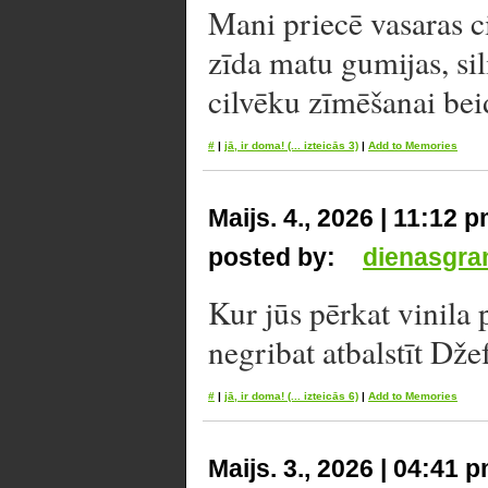
Mani priecē vasaras c
zīda matu gumijas, sil
cilvēku zīmēšanai beid
#
|
jā, ir doma!
(... izteicās 3)
|
Add to Memories
Maijs. 4., 2026 | 11:12 
posted by:
dienasgra
Kur jūs pērkat vinila p
negribat atbalstīt Dž
#
|
jā, ir doma!
(... izteicās 6)
|
Add to Memories
Maijs. 3., 2026 | 04:41 