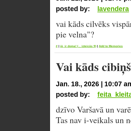
posted by:
lavendera
vai kāds cilvēks vispā
pie velna"?
#
|
jā, ir doma!
(... izteicās 9)
|
Add to Memories
Vai kāds cibiņš
Jan. 18., 2026 | 10:07 a
posted by:
feita_kleit
dzīvo Varšavā un varē
Tas nav i-veikals un n