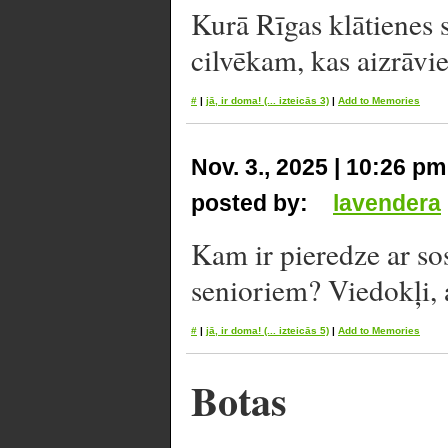
Kurā Rīgas klātienes s
cilvēkam, kas aizrāvi
#
|
jā, ir doma!
(... izteicās 3)
|
Add to Memories
Nov. 3., 2025 | 10:26 pm
posted by:
lavendera
Kam ir pieredze ar so
senioriem? Viedokļi,
#
|
jā, ir doma!
(... izteicās 5)
|
Add to Memories
Botas