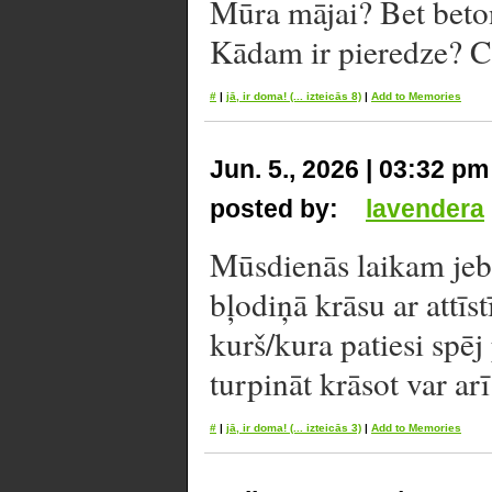
Mūra mājai? Bet betona
Kādam ir pieredze? Ci
#
|
jā, ir doma!
(... izteicās 8)
|
Add to Memories
Jun. 5., 2026 | 03:32 pm
posted by:
lavendera
Mūsdienās laikam jebk
bļodiņā krāsu ar attīst
kurš/kura patiesi spēj
turpināt krāsot var ar
#
|
jā, ir doma!
(... izteicās 3)
|
Add to Memories