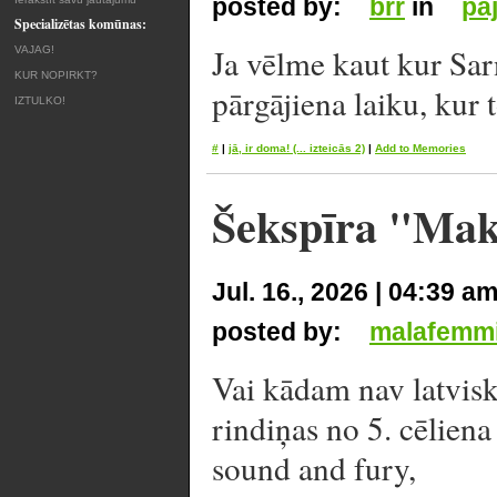
posted by:
brr
in
pa
Specializētas komūnas:
Ja vēlme kaut kur Sarn
VAJAG!
KUR NOPIRKT?
pārgājiena laiku, kur 
IZTULKO!
#
|
jā, ir doma!
(... izteicās 2)
|
Add to Memories
Šekspīra "Makb
Jul. 16., 2026 | 04:39 a
posted by:
malafemm
Vai kādam nav latvisk
rindiņas no 5. cēliena 5
sound and fury,