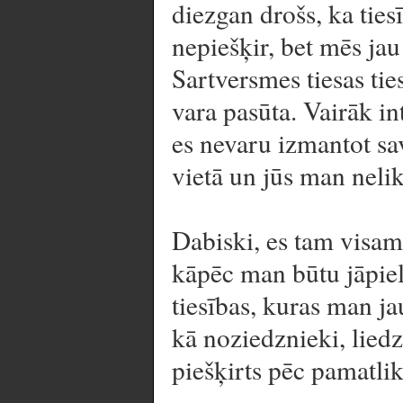
diezgan drošs, ka ties
nepiešķir, bet mēs jau
Sartversmes tiesas ties
vara pasūta. Vairāk in
es nevaru izmantot sav
vietā un jūs man neli
Dabiski, es tam visam 
kāpēc man būtu jāpieli
tiesības, kuras man ja
kā noziedznieki, lied
piešķirts pēc pamatli