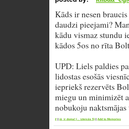
Kāds ir nesen braucis a
daudzi pieejami? Man 
kādu vismaz stundu i
kādos 5os no rīta Bol
UPD: Liels paldies pa
lidostas esošās viesn
iepriekš rezervēts Bo
miegu un minimizēt ag
nobukoju naktsmājas t
#
|
jā, ir doma!
(... izteicās 5)
|
Add to Memories