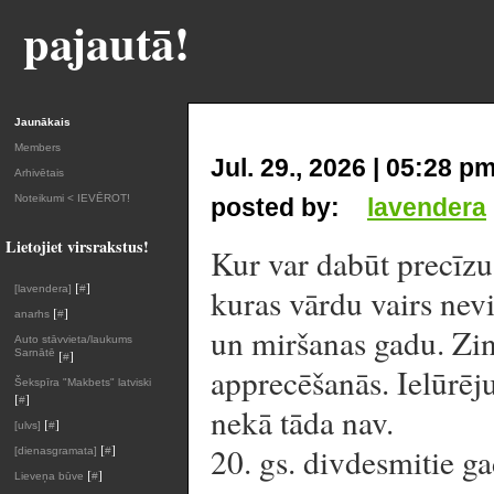
pajautā!
Jaunākais
Members
Jul. 29., 2026 | 05:28 p
Arhivētais
Noteikumi < IEVĒROT!
posted by:
lavendera
Lietojiet virsrakstus!
Kur var dabūt precīzu
[
]
kuras vārdu vairs nev
[lavendera]
#
[
]
anarhs
#
un miršanas gadu. Zin
Auto stāvvieta/laukums
Sarnātē
[
]
#
apprecēšanās. Ielūrēju
Šekspīra "Makbets" latviski
[
]
#
nekā tāda nav.
[
]
[ulvs]
#
[
]
20. gs. divdesmitie ga
[dienasgramata]
#
[
]
Lieveņa būve
#