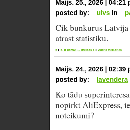
Maijs. 25., 2026 | 04:21
posted by:
ulvs
in
p
Cik bunkurus Latvija
atrast statistiku.
#
|
jā, ir doma!
(... izteicās 5)
|
Add to Memories
Maijs. 24., 2026 | 02:39
posted by:
lavendera
Ko tādu superinteres
nopirkt AliExpress, i
noteikumi?