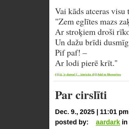
Vai kāds atceras visu t
"Zem eglītes mazs zaķ
Ar stroķiem droši rīko
Un dažu brīdi dusmīgs
Pif paf! –
Ar lodi pierē krīt."
#
|
jā, ir doma!
(... izteicās 4)
|
Add to Memories
Par cirslīti
Dec. 9., 2025 | 11:01 pm
posted by:
aardark
i