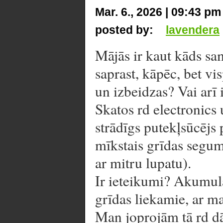
Mar. 6., 2026 | 09:43 pm
posted by:
lavendera
Mājās ir kaut kāds s
saprast, kāpēc, bet vis
un izbeidzas? Vai arī 
Skatos rd electronics 
strādīgs putekļsūcējs
mīkstais grīdas segum
ar mitru lupatu).
Ir ieteikumi? Akumula
grīdas liekamie, ar m
Man joprojām tā rd dā