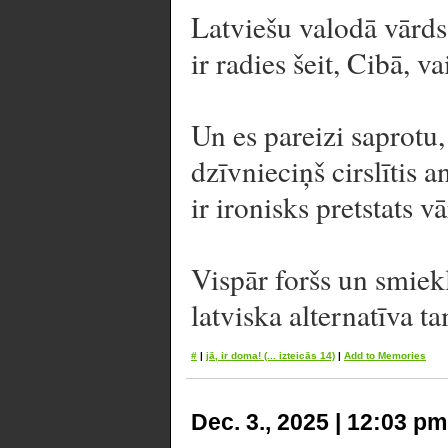
Latviešu valodā vārds 
ir radies šeit, Cibā, v
Un es pareizi saprotu, 
dzīvnieciņš cirslītis a
ir ironisks pretstats
Vispār foršs un smiekl
latviska alternatīva 
#
|
jā, ir doma!
(... izteicās 14)
|
Add to Memories
Dec. 3., 2025 | 12:03 pm