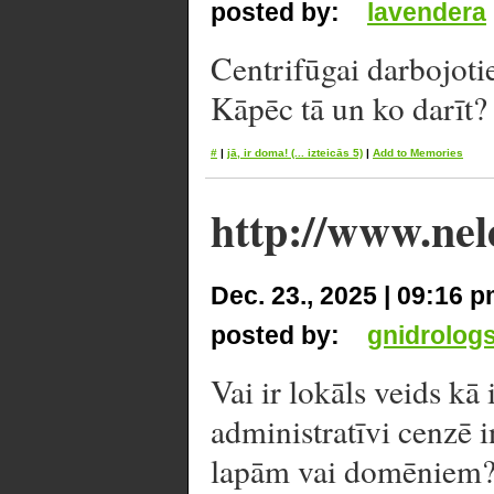
posted by:
lavendera
Centrifūgai darbojoti
Kāpēc tā un ko darīt? 
#
|
jā, ir doma!
(... izteicās 5)
|
Add to Memories
http://www.nel
Dec. 23., 2025 | 09:16 
posted by:
gnidrolog
Vai ir lokāls veids kā 
administratīvi cenzē i
lapām vai domēniem? 