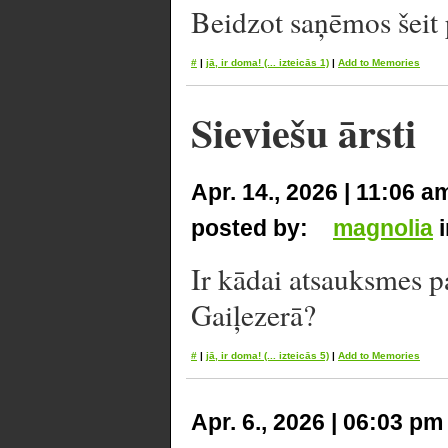
Beidzot saņēmos šeit p
#
|
jā, ir doma!
(... izteicās 1)
|
Add to Memories
Sieviešu ārsti
Apr. 14., 2026 | 11:06 a
posted by:
magnolia
Ir kādai atsauksmes 
Gaiļezerā?
#
|
jā, ir doma!
(... izteicās 5)
|
Add to Memories
Apr. 6., 2026 | 06:03 pm