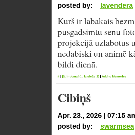
posted by:
lavendera
Kurš ir labākais bezm
pusgadsimtu senu foto
projekcijā uzlabotus 
nedabiski un animē kā
bildi dienā.
#
|
jā, ir doma!
(... izteicās 1)
|
Add to Memories
Cibiņš
Apr. 23., 2026 | 07:15 a
posted by:
swarmsea