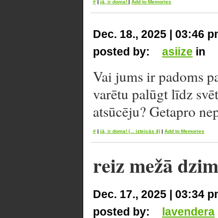
#
|
jā, ir doma!
|
Add to Memories
Dec. 18., 2025 | 03:46 
posted by:
asiize
in
Vai jums ir padoms pa
varētu palūgt līdz sv
atsūcēju? Getapro nep
#
|
jā, ir doma!
(... izteicās 4)
|
Add to Memories
reiz mežā dzima
Dec. 17., 2025 | 03:34 
posted by:
lavendera