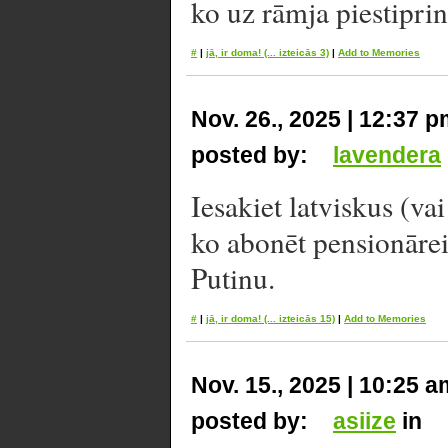
ko uz rāmja piestiprin
#
|
jā, ir doma!
(... izteicās 3)
|
Add to Memories
Nov. 26., 2025 | 12:37 
posted by:
lavendera
Iesakiet latviskus (va
ko abonēt pensionārei,
Putinu.
#
|
jā, ir doma!
(... izteicās 15)
|
Add to Memories
Nov. 15., 2025 | 10:25 a
posted by:
asiize
in