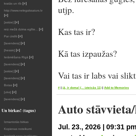
[
]
kratās un rīb
#
utjp.
http://www.nelegalssaturs.lv
[
]
#
[
]
[asiize]
#
Kas tas ir?
[
]
reiz mežā dzima eglīte...
#
[
]
Par cirslīti
#
[
]
[lavendera]
#
[
]
Kā tas izpaužas?
[hessin]
#
[
]
Ierāmēšana Rīgā
#
[
]
[lavendera]
#
[
]
Vai tas ir labs vai slik
[asiize]
#
[
]
[lavendera]
#
[
]
Botas
#
#
|
jā, ir doma!
(... izteicās 11)
|
Add to Memories
[
]
[ulvs]
#
[
]
[lavendera]
#
Auto stāvvieta
Un birkas! (tagus)
Izmantotās birkas
Jul. 23., 2026 | 09:31 p
Kopienas noteikumi
Ierakstīt savu jautājumu