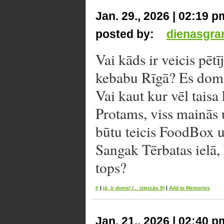
Jan. 29., 2026 | 02:19 p
posted by:
dienasgra
Vai kāds ir veicis pēt
kebabu Rīgā? Es domāj
Vai kaut kur vēl taisa
Protams, viss mainās 
būtu teicis FoodBox u
Sangak Tērbatas ielā, 
tops?
#
|
jā, ir doma!
(... izteicās 9)
|
Add to Memories
Jan. 21., 2026 | 02:40 p