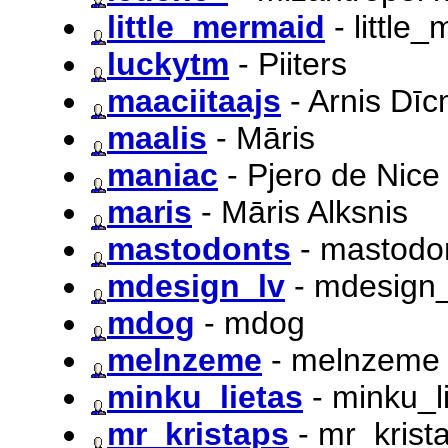
little_mermaid
- little
luckytm
- Piiters
maaciitaajs
- Arnis Dī
maalis
- Māris
maniac
- Pjero de Nice
maris
- Māris Alksnis
mastodonts
- mastodo
mdesign_lv
- mdesign_
mdog
- mdog
melnzeme
- melnzeme
minku_lietas
- minku_l
mr_kristaps
- mr_krist