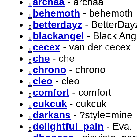
archaa
- archaa
behemoth
- behemoth
betterdayz
- BetterDay
blackangel
- Black Ang
cecex
- van der cecex
che
- che
chrono
- chrono
cleo
- cleo
comfort
- comfort
cukcuk
- cukcuk
darkans
- ?style=mine
delightful_pain
- Eva.