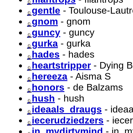
gentle
- Toulouse-Laut
gnom
- gnom
guncy
- guncy
gurka
- gurka
hades
- hades
heartstripper
- Dying B
hereeza
- Aisma S
honors
- de Balzams
hush
- hush
ideaals_draugs
- idea
iecerudziedzers
- iece
in_mydirtymind
- in_m