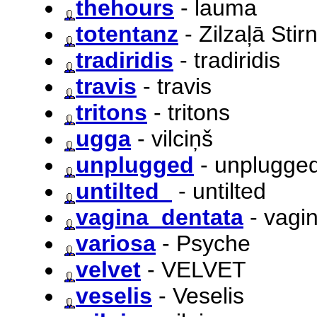
thehours
- lauma
totentanz
- Zilzaļā Stir
tradiridis
- tradiridis
travis
- travis
tritons
- tritons
ugga
- vilciņš
unplugged
- unplugge
untilted_
- untilted
vagina_dentata
- vagi
variosa
- Psyche
velvet
- VELVET
veselis
- Veselis