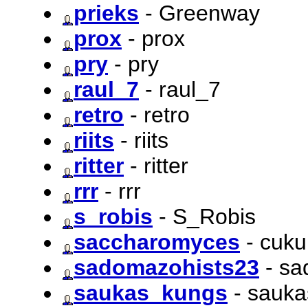
prieks
- Greenway
prox
- prox
pry
- pry
raul_7
- raul_7
retro
- retro
riits
- riits
ritter
- ritter
rrr
- rrr
s_robis
- S_Robis
saccharomyces
- cuku
sadomazohists23
- sa
saukas_kungs
- sauk