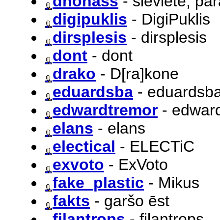
dhonass
- sieviete, pa
digipuklis
- DigiPuklis
dirsplesis
- dirsplesis
dont
- dont
drako
- D[ra]kone
eduardsba
- eduardsb
edwardtremor
- edwar
elans
- elans
electical
- ELECTiC
exvoto
- ExVoto
fake_plastic
- Mikus
fakts
- garšo ēst
filantrops
- filantrops