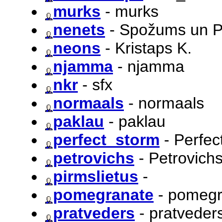
murks
- murks
nenets
- Spožums un P
neons
- Kristaps K.
njamma
- njamma
nkr
- sfx
normaals
- normaals
paklau
- paklau
perfect_storm
- Perfec
petrovichs
- Petrovich
pirmslietus
-
pomegranate
- pomegr
pratveders
- pratveder