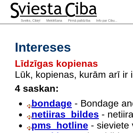
Sveiks, Cibiņ!
Meklēšana
Pirmā palīdzība
Info par Cibu...
Intereses
Līdzīgas kopienas
Lūk, kopienas, kurām arī ir
4 saskan:
bondage
- Bondage and
netiiras_bildes
- netiir
pms_hotline
- sieviete 