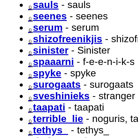
sauls
- sauls
seenes
- seenes
serum
- serum
shizofreenikjis
- shizof
sinister
- Sinister
spaaarni
- f-e-e-n-i-k-s
spyke
- spyke
surogaats
- surogaats
sveshinieks
- stranger
taapati
- taapati
terrible_lie
- noguris, t
tethys_
- tethys_