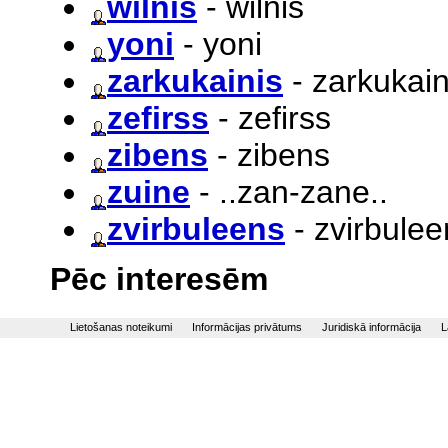
wilnis
- wilnis
yoni
- yoni
zarkukainis
- zarkukain
zefirss
- zefirss
zibens
- zibens
zuine
- ..zan-zane..
zvirbuleens
- zvirbulee
Pēc interesēm
Lietošanas noteikumi
Informācijas privātums
Juridiskā informācija
L