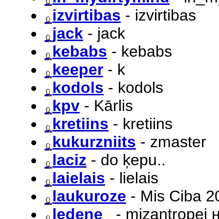
izvirtibas
- izvirtibas
jack
- jack
kebabs
- kebabs
keeper
- k
kodols
- kodols
kpv
- Kārlis
kretiins
- kretiins
kukurzniits
- zmaster
laciz
- do ķepu..
laielais
- lielais
laukuroze
- Mis Ciba 2
ledene_
- mizantropei 