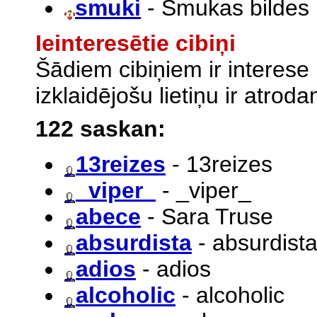
smuki
- Smukas bildes
Ieinteresētie cibiņi
Šādiem cibiņiem ir interese
izklaidējošu lietiņu ir atro
122 saskan:
13reizes
- 13reizes
_viper_
- _viper_
abece
- Sara Truse
absurdista
- absurdist
adios
- adios
alcoholic
- alcoholic