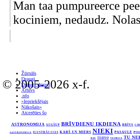
Man taa pumpureerce peer
kociniem, nedaudz. Nolasi
Žūrnāls
Draugi
© 2005-2026 x-f.
Draugu draugi
Arhīvs
.nfo
«Iepriekšējais
Nākošais»
Atcerēties šo
BRĪVDIENU IKDIENA
ASTRONOMIJA
BRĪVS
AUGŠUP
CI
NIEKI
KARŠ UN MIERS
PASAULE
ILUSTRĀCIJAS
PO
GASTRONOMIJA
TU NE
TEHNO
DAY
TEORIJA