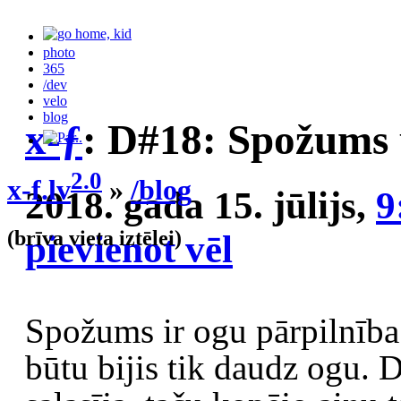
photo
365
/dev
velo
blog
x-ƒ
: D#18: Spožums 
2.0
x-f.lv
»
/blog
2018. gada 15. jūlijs,
9
(brīva vieta iztēlei)
pievienot vēl
Spožums ir ogu pārpilnība
būtu bijis tik daudz ogu. 