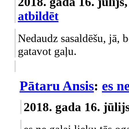
2018. gada 16. jūlijs
atbildēt
Nedaudz sasaldēšu, jā, b
gatavot gaļu.
Pātaru Ansis
:
es ne
2018. gada 16. jūli