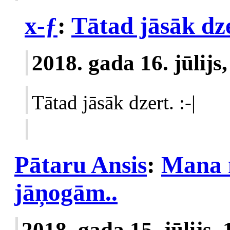
x-ƒ
:
Tātad jāsāk dzer
2018. gada 16. jūlijs
Tātad jāsāk dzert. :-|
Pātaru Ansis
:
Mana
jāņogām..
2018. gada 15. jūlijs,