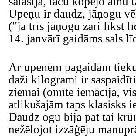
salasīja, taču kopējo ainu
Upeņu ir daudz, jāņogu vē
("ja trīs jāņogu zari līkst 
14. janvārī gaidāms sals lī
Ar upenēm pagaidām tieku g
daži kilogrami ir saspaidīt
ziemai (omīte iemācīja, vi
atlikušajām taps klasisks i
Daudz ogu bija pat tai krūm
nežēlojot izzāģēju manuprā