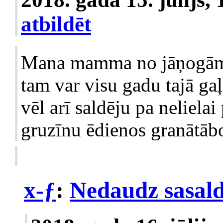
atbildēt
Mana mamma no jāņogām t
tam var visu gadu tajā gaļ
vēl arī saldēju pa neliela
gruzīnu ēdienos granātābo
x-ƒ
:
Nedaudz sasald