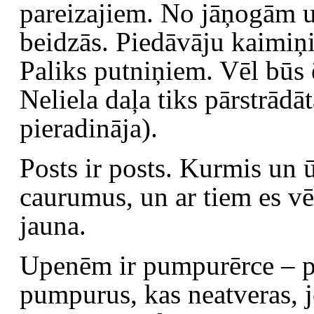
pareizajiem. No jāņogām uzv
beidzās. Piedāvāju kaimiņie
Paliks putniņiem. Vēl būs 
Neliela daļa tiks pārstrādā
pieradināja).
Posts ir posts. Kurmis un 
caurumus, un ar tiem es vēl
jauna.
Upenēm ir pumpurērce – pa
pumpurus, kas neatveras, jo