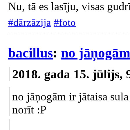
Nu, tā es lasīju, visas gud
#dārzāzija
#foto
bacillus
:
no jāņogām 
2018. gada 15. jūlijs,
no jāņogām ir jātaisa sula
norīt :P