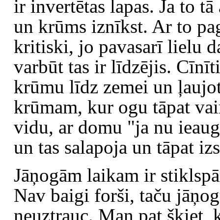
ir invertētas lapas. Ja to tā 
un krūms iznīkst. Ar to pa
kritiski, jo pavasarī lielu
varbūt tas ir līdzējis. Cīnīt
krūmu līdz zemei un ļaujot
krūmam, kur ogu tāpat vair
vidu, ar domu "ja nu ieaug"
un tas salapoja un tāpat i
Jāņogām laikam ir stiklspā
Nav baigi forši, taču jāņog
neuztrauc. Man pat šķiet, k