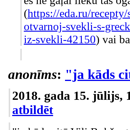
es ne gaļai lieku tās og
(
https://eda.ru/recepty/
otvarnoj-svekli-s-grec
iz-svekli-42150
) vai b
anonīms
:
"ja kāds cit
2018. gada 15. jūlijs,
atbildēt