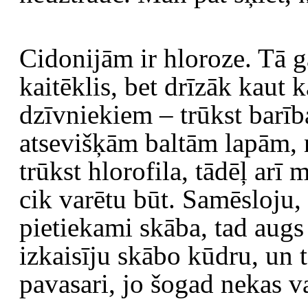
Cidonijām ir hloroze. Tā g
kaitēklis, bet drīzāk kaut 
dzīvniekiem – trūkst barība
atsevišķām baltām lapām, 
trūkst hlorofila, tādēļ arī m
cik varētu būt. Samēsloju, 
pietiekami skāba, tad augs
izkaisīju skābo kūdru, un 
pavasari, jo šogad nekas v