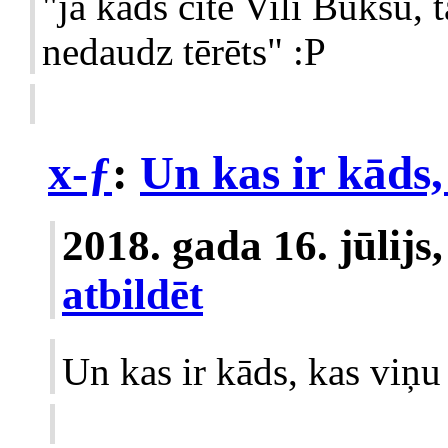
"ja kāds citē Vili Bukšu, ta
nedaudz tērēts" :P
x-ƒ
:
Un kas ir kāds,
2018. gada 16. jūlijs
atbildēt
Un kas ir kāds, kas viņu