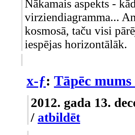
Nākamais aspekts - kāda
virziendiagramma... Ame
kosmosā, taču visi pārēj
iespējas horizontālāk.
x-ƒ
:
Tāpēc mums n
2012. gada 13. de
/
atbildēt