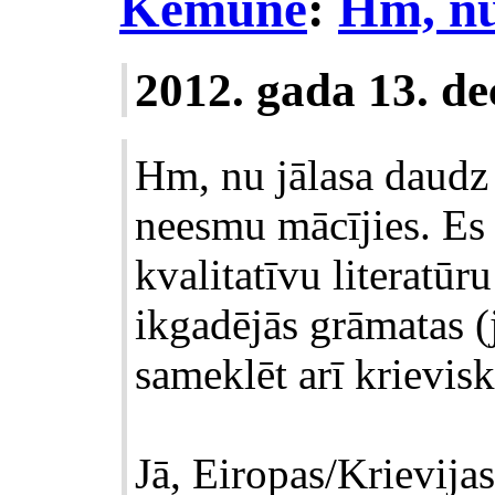
Kemune
:
Hm, nu
2012. gada 13. d
Hm, nu jālasa daudz
neesmu mācījies. Es 
kvalitatīvu literatū
ikgadējās grāmatas (
sameklēt arī krievisk
Jā, Eiropas/Krievijas