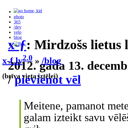
photo
365
/dev
velo
blog
x-ƒ
: Mirdzošs lietus l
2.0
x-f.lv
»
/blog
2012. gada 13. decemb
(brīva vieta iztēlei)
/
pievienot vēl
Meitene, pamanot meteo
galam izteikt savu vēl