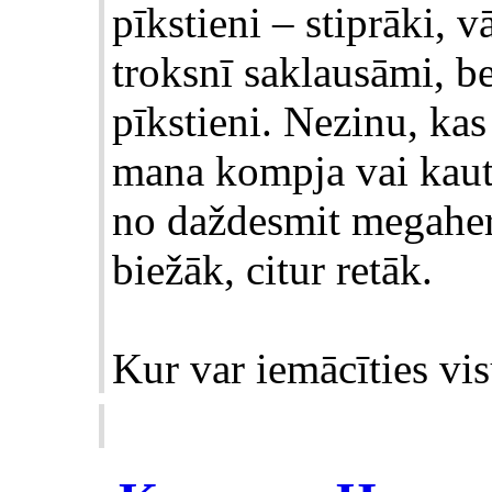
pīkstieni – stiprāki, v
troksnī saklausāmi, be
pīkstieni. Nezinu, kas 
mana kompja vai kaut 
no daždesmit megaherc
biežāk, citur retāk.
Kur var iemācīties vis