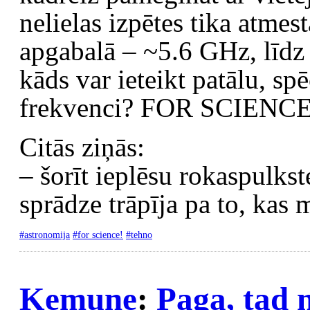
nelielas izpētes tika atmes
apgabalā – ~5.6 GHz, līdz 
kāds var ieteikt patālu, s
frekvenci? FOR SCIENCE
Citās ziņās:
– šorīt ieplēsu rokaspulks
sprādze trāpīja pa to, kas 
#astronomija
#for science!
#tehno
Kemune
:
Paga, tad n