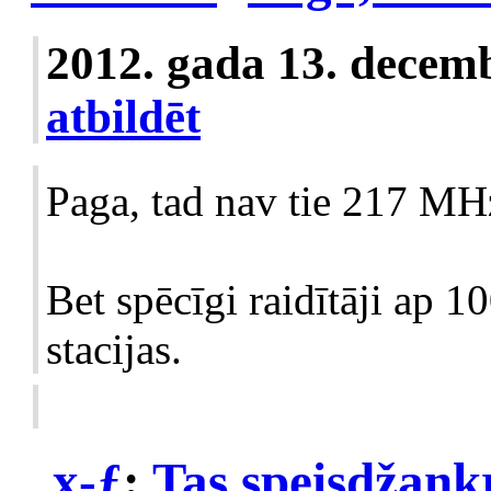
2012. gada 13. decem
atbildēt
Paga, tad nav tie 217 MH
Bet spēcīgi raidītāji ap 
stacijas.
x-ƒ
:
Tas speisdžankr