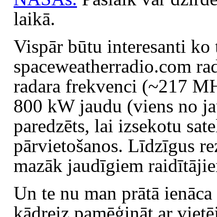
laikā.
Vispār būtu interesanti ko
spaceweatherradio.com rad
radara frekvenci (~217 MHz
800 kW jaudu (viens no ja
paredzēts, lai izsekotu sa
pārvietošanos. Līdzīgus rez
mazāk jaudīgiem raidītāji
Un te nu man prātā ienāca
kādreiz pamēģināt ar viet