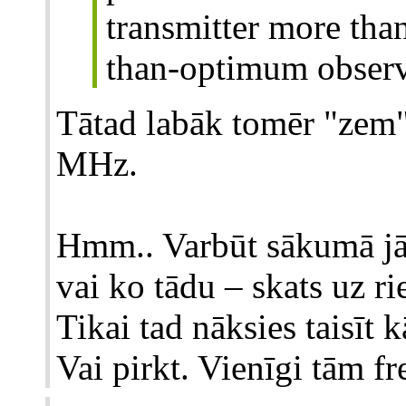
transmitter more than
than-optimum observ
Tātad labāk tomēr "zem"
MHz.
Hmm.. Varbūt sākumā jā
vai ko tādu – skats uz r
Tikai tad nāksies taisīt 
Vai pirkt. Vienīgi tām fr