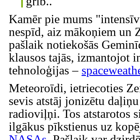
grib..
Kamēr pie mums "intensīvi
nespīd, aiz mākoņiem un Z
pašlaik notiekošās Gemin
klausos tajās, izmantojot 
tehnoloģijas –
spaceweath
Meteoroīdi, ietriecoties Z
sevis atstāj jonizētu daļiņu
radioviļņi. Tos atstarotos 
ilgākus pīkstienus uz kopē
NASAs.
Pašlaik var dzird