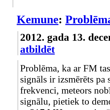
Kemune
:
Problēma
2012. gada 13. dec
atbildēt
Problēma, ka ar FM tas
signāls ir izsmērēts p
frekvenci, meteors nobī
signālu, pietiek to dem