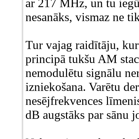
ar 217 MHz, un tu iegū
nesanāks, vismaz ne tik
Tur vajag raidītāju, ku
principā tukšu AM staci
nemodulētu signālu nerai
izniekošana. Varētu der
nesējfrekvences līmeni
dB augstāks par sānu j