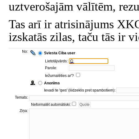
uztverošajām vālītēm, rezu
Tas arī ir atrisinājums 
izskatās zilas, taču tās ir
No:
Sviesta Ciba user
Lietotājvārds:
Parole:
Iežurnalēties ar'?
Anonīms
Ievadi te 'qws' (liidzeklis pret spambotiem):
Temats:
Neformatēt automātiski:
Ziņa: