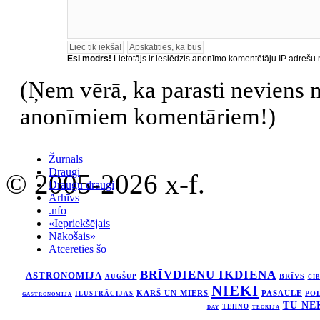
Esi modrs!
Lietotājs ir ieslēdzis anonīmo komentētāju IP adrešu
(Ņem vērā, ka parasti neviens ne
anonīmiem komentāriem!)
Žūrnāls
Draugi
© 2005-2026 x-f.
Draugu draugi
Arhīvs
.nfo
«Iepriekšējais
Nākošais»
Atcerēties šo
BRĪVDIENU IKDIENA
ASTRONOMIJA
BRĪVS
AUGŠUP
CI
NIEKI
KARŠ UN MIERS
PASAULE
ILUSTRĀCIJAS
PO
GASTRONOMIJA
TU NE
TEHNO
DAY
TEORIJA