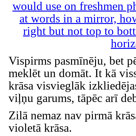
Vispirms pasmīnēju, bet pē
meklēt un domāt. It kā viss
krāsa visvieglāk izkliedējas
viļņu garums, tāpēc arī deb
Zilā nemaz nav pirmā krāsa
violetā krāsa.