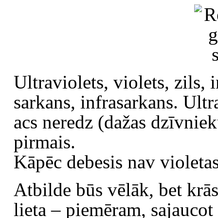
Ultraviolets, violets, zils, 
sarkans, infrasarkans. Ultr
acs neredz (dažas dzīvniek
pirmais.
Kāpēc debesis nav violeta
Atbilde būs vēlāk, bet krā
lieta – piemēram, sajaucot