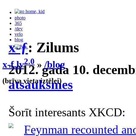
photo
365
/dev
velo
blog
x-ƒ
: Zilums
2.0
x-f.lv
»
/blog
2012. gada 10. decemb
(brīva vieta iztēlei)
atsauksmes
Šorīt interesants XKCD: