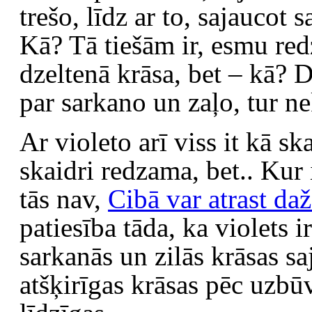
trešo, līdz ar to, sajaucot 
Kā? Tā tiešām ir, esmu redz
dzeltenā krāsa, bet – kā? 
par sarkano un zaļo, tur n
Ar violeto arī viss it kā sk
skaidri redzama, bet.. Kur 
tās nav,
Cibā var atrast da
patiesība tāda, ka violets ir
sarkanās un zilās krāsas s
atšķirīgas krāsas pēc uzbūve