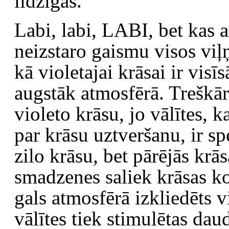
līdzīgas.
Labi, labi, LABI, bet kas 
neizstaro gaismu visos viļņ
kā violetajai krāsai ir visīs
augstāk atmosfērā. Treškārt
violeto krāsu, jo vālītes, k
par krāsu uztveršanu, ir sp
zilo krāsu, bet pārējās krās
smadzenes saliek krāsas ko
gals atmosfērā izkliedēts vi
vālītes tiek stimulētas dau