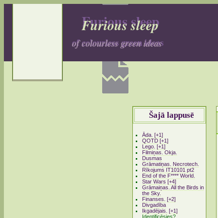
Furious sleep
Furious sleep
of colourless green ideas
of colourless green ideas
Šajā lappusē
Āda.
[+1]
QOTD
[+1]
Lego.
[+1]
Filmiņas. Okja.
Dusmas
Grāmatiņas. Necrotech.
Rīkojums IT10101 pt2
End of the F**** World.
Star Wars
[+4]
Grāmaiņas. All the Birds in
the Sky.
Finanses.
[+2]
Divgadība
Ikgadējais.
[+1]
Identificēsies?