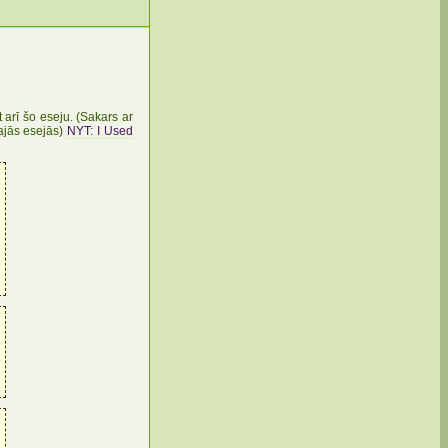
 arī šo eseju. (Sakars ar
tajās esejās)
NYT: I Used