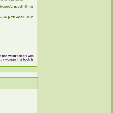
iet precīzi nodefinēt - tas
āk kā pietiekošas, lai šo
 title wasn’t clear) with
at a woman in a book is