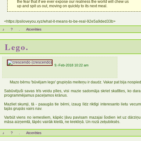
the fear that if we ever expose our realness the world will chew us
up and spit us out, moving on quickly to its next meal.
<https://psiloveyou.xyz/what-it-means-to-be-real-92e5a9ded33b>
♪
?
.
Atcerēties
Lego.
9.-Feb-2018 10:22 am
Mazo bērnu 'būvējam lego' grupiņās meiteņu ir daudz. Vakar pat bija nospie
Sabūvējuši savas trīs veidu pīles, visi mazie sadomāja skriet skatīties, ko dara
programmējamus paceļamos krānus.
Mazliet skumji, tā - paaugās tie bērni, izaug līdz riktīgi interesanto lietu vec
tajās grupās vairs nav.
Varbūt viens no iemesliem, kāpēc ļāvu pavisam mazajai šodien iet uz dārziņu
māsa aizņemtā, tāpēc vairāk kleitā, ne krekliņā. Un rozā zeķubiksēs.
♪
?
.
Atcerēties