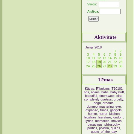
Vārds:
Atslēga:
Aktivitāte
Jūnijs 2018
1
2
3
4
5
6
7
8
9
10
11
12
13
14
15
16
17
18
19
20
21
22
23
24
25
26
27
28
29
30
Tēmas
Kāzas
,
Rīkojums IT10101
,
ads
,
anime
,
babe
,
babystuff
,
beautiful
,
bittersweet
,
ciba
,
completely useless
,
cruelty
,
degu
,
dreams
,
dungeonmastering
,
eve
,
expanse
,
filmas
,
gadgets
,
homm
,
horror
,
kitchen
,
legalities
,
literature
,
london.
,
lyrics
,
memories
,
movies
,
pasaciņas
,
philosophy
,
politics
,
politika
,
quizes
,
quote_of_the_day
,