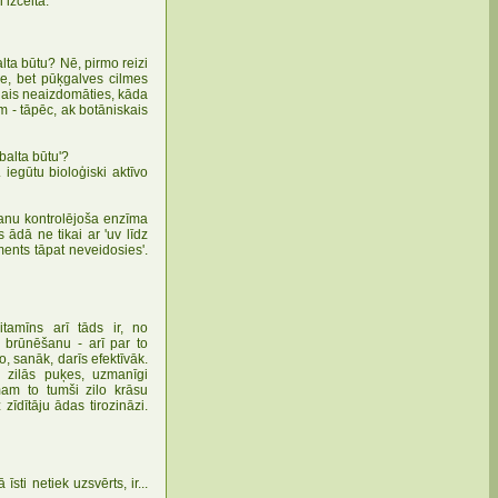
 izcelta.
lta būtu? Nē, pirmo reizi
ve, bet pūķgalves cilmes
venais neaizdomāties, kāda
m - tāpēc, ak botāniskais
 balta būtu'?
egūtu bioloģiski aktīvo
šanu kontrolējoša enzīma
ādā ne tikai ar 'uv līdz
ments tāpat neveidosies'.
itamīns arī tāds ir, no
 brūnēšanu - arī par to
, sanāk, darīs efektīvāk.
i zilās puķes, uzmanīgi
mam to tumši zilo krāsu
zīdītāju ādas tirozināzi.
sti netiek uzsvērts, ir...