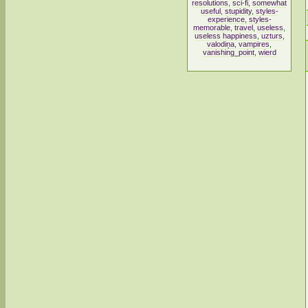
resolutions
,
sci-fi
,
somewhat
useful
,
stupidity
,
styles-
experience
,
styles-
memorable
,
travel
,
useless
,
useless happiness
,
uzturs
,
valodiņa
,
vampires
,
vanishing_point
,
wierd