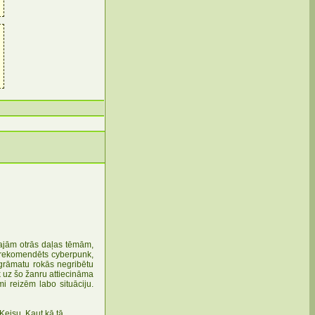
enajām otrās daļas tēmām,
 rekomendēts cyberpunk,
to grāmatu rokās negribētu
 uz šo žanru attiecināma
i reizēm labo situāciju.
eisu. Kaut kā tā.