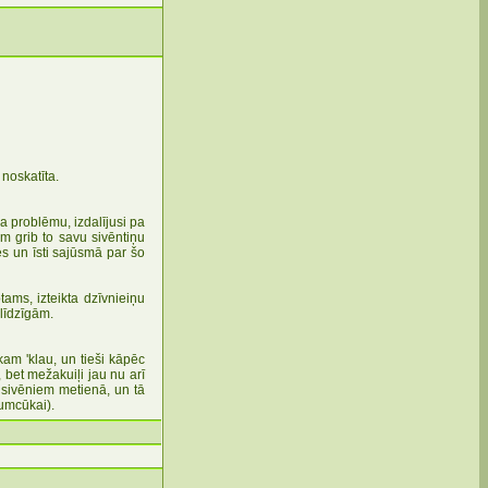
noskatīta.
a problēmu, izdalījusi pa
m grib to savu sivēntiņu
s un īsti sajūsmā par šo
ams, izteikta dzīvnieiņu
 līdzīgām.
am 'klau, un tieši kāpēc
, bet mežakuiļi jau nu arī
 sivēniem metienā, un tā
numcūkai).