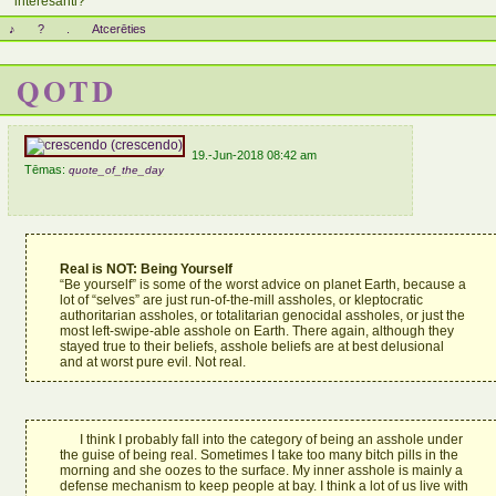
interesanti?
♪
?
.
Atcerēties
QOTD
19.-Jun-2018 08:42 am
Tēmas:
quote_of_the_day
Real is NOT: Being Yourself
“Be yourself” is some of the worst advice on planet Earth, because a
lot of “selves” are just run-of-the-mill assholes, or kleptocratic
authoritarian assholes, or totalitarian genocidal assholes, or just the
most left-swipe-able asshole on Earth. There again, although they
stayed true to their beliefs, asshole beliefs are at best delusional
and at worst pure evil. Not real.
I think I probably fall into the category of being an asshole under
the guise of being real. Sometimes I take too many bitch pills in the
morning and she oozes to the surface. My inner asshole is mainly a
defense mechanism to keep people at bay. I think a lot of us live with