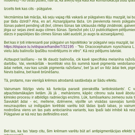
noderēs) - no otras puses, nav tā, ka aveņu eļļa kaut kur komunukācijā būtu īpaši
Izcelts tiek kas cits - pūķgalve.
Vecmāmiņa tak mācīja, kā seju vajag rītā vakarā ar pūķgalves tēju mazgāt, lai ba
par tādu dzirdi? Aha, es arī. Aizsargājama tāda. Un pievienota nevis pūķgal
šūnas patent pending utt (kvī, cilmes šūnas tak izklausās riktīgi zinātniski, gal
jēga uz sejas ziest augu cilmes šūnas. Spriežot pēc LU publicētajiem pētījumie
dārzs ir papūlējies tās cilmes šūnas sākt audzēt, jo augs ta aizsargājams).
Bet kas ir ļoti interesanti par pūķgalvi un hipotētisko 'ar pūķgalvi seju mazgāt, lai
https://dspace.lu.lv/dspace/handle/7/32
195
- "No Dracocephalum ruyschiana L. i
vielu ādu balinošo īpašību novērtējums in vitro". Kā reiz pētījums latviski.
Aiztaupot lasīšanu - ne tik daudz balinoša, cik kavē specifiska melanīna ražo
darbību. Vai, vienkāršāk - teorētiski viss šis summā kavē pigmenta veidošanos 
ādai netiek, nav kas uzsāk pigmenta ražošanu', bet 'ja arī uv līdz ādai tiek, pig
Nevis balina, bet kavē brūnēšanu.
Tā, protams, nav vienīgā krēmos atrodamā sastāvdaļa ar šādu efektu.
Vairumam līdzīgo vielu kā funkcija parasti pierakstīta 'antioksidants'. C v
atpazīstamākajām lietām. Jā jā , mehānisms, kāpēc citronu sula kavē ābolu
ķīmisko procesu ir atbildīgs radniecīgs enzīms. Lūk, tumšsarkanu zemeņu sula to
Savukārt ādai - ec, mellene, dzērvene, vijolīte un visādas savvaļas tumš
neuzraujoties uz indīgajām torētiski varētu būt tādas īpaši labas, jo vairu
nodrošina viens un tas pats antocianīna variants, kas īpaši labi inhibē kā reiz 
Pūķgalvei ar kā reiz tas delfinidīns esot.
Bet tas, ka tas 'starp citu, šim krēmam varētu būt arī antipigmentācijas efekts' tā ī