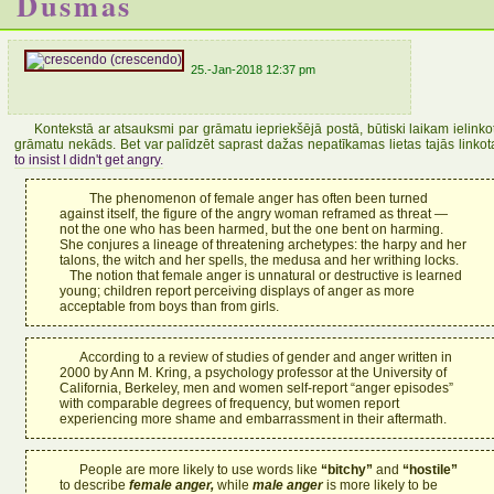
Dusmas
25.-Jan-2018 12:37 pm
Kontekstā ar atsauksmi par grāmatu iepriekšējā postā, būtiski laikam ielinkot
grāmatu nekāds. Bet var palīdzēt saprast dažas nepatīkamas lietas tajās linko
to insist I didn't get angry.
The phenomenon of female anger has often been turned
against itself, the figure of the angry woman reframed as threat —
not the one who has been harmed, but the one bent on harming.
She conjures a lineage of threatening archetypes: the harpy and her
talons, the witch and her spells, the medusa and her writhing locks.
The notion that female anger is unnatural or destructive is learned
young; children report perceiving displays of anger as more
acceptable from boys than from girls.
According to a review of studies of gender and anger written in
2000 by Ann M. Kring, a psychology professor at the University of
California, Berkeley, men and women self-report “anger episodes”
with comparable degrees of frequency, but women report
experiencing more shame and embarrassment in their aftermath.
People are more likely to use words like
“bitchy”
and
“hostile”
to describe
female anger,
while
male anger
is more likely to be