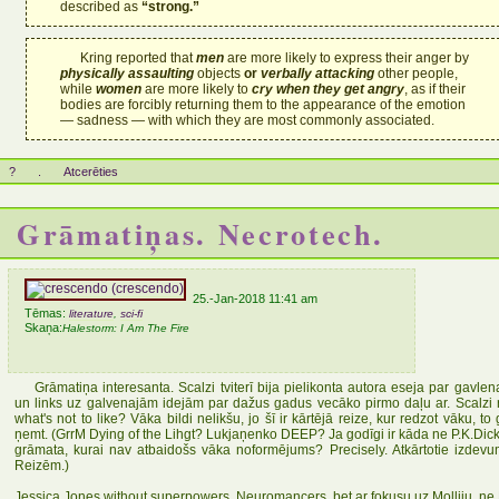
described as
“strong.”
Kring reported that
men
are more likely to express their anger by
physically assaulting
objects
or
verbally attacking
other people,
while
women
are more likely to
cry when they get angry
, as if their
bodies are forcibly returning them to the appearance of the emotion
— sadness — with which they are most commonly associated.
?
.
Atcerēties
Grāmatiņas. Necrotech.
25.-Jan-2018 11:41 am
Tēmas:
literature
,
sci-fi
Skaņa:
Halestorm: I Am The Fire
Grāmatiņa interesanta. Scalzi tviterī bija pielikonta autora eseja par gavl
un links uz galvenajām idejām par dažus gadus vecāko pirmo daļu ar. Scalzi
what's not to like? Vāka bildi nelikšu, jo šī ir kārtējā reize, kur redzot vāku, 
ņemt. (GrrM Dying of the Lihgt? Lukjaņenko DEEP? Ja godīgi ir kāda ne P.K.Dick
grāmata, kurai nav atbaidošs vāka noformējums? Precisely. Atkārtotie izdevum
Reizēm.)
Jessica Jones without superpowers. Neuromancers, bet ar fokusu uz Molliju, ne K