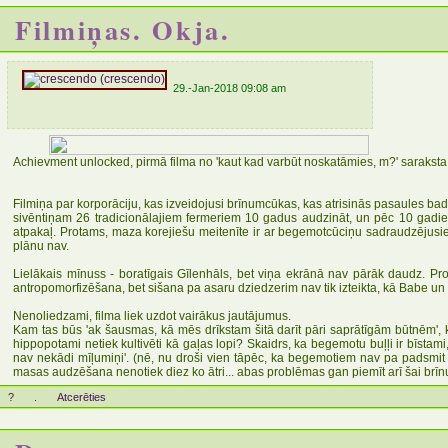
Filmiņas. Okja.
29.-Jan-2018 09:08 am
Achievment unlocked, pirmā filma no 'kaut kad varbūt noskatāmies, m?' saraksta 
Filmiņa par korporāciju, kas izveidojusi brīnumcūkas, kas atrisinās pasaules bad
sivēntiņam 26 tradicionālajiem fermeriem 10 gadus audzināt, un pēc 10 gadie
atpakaļ. Protams, maza korejiešu meitenīte ir ar begemotcūciņu sadraudzējusie
plānu nav.
Lielākais mīnuss - boratīgais Gīlenhāls, bet viņa ekrānā nav pārāk daudz. Prot
antropomorfizēšana, bet sišana pa asaru dziedzerim nav tik izteikta, kā Babe un
Nenoliedzami, filma liek uzdot vairākus jautājumus.
Kam tas būs 'ak šausmas, kā mēs drīkstam šitā darīt pāri saprātīgām būtnēm', k
hippopotami netiek kultivēti kā gaļas lopi? Skaidrs, ka begemotu buļļi ir bīstami
nav nekādi mīļumiņi'. (nē, nu droši vien tāpēc, ka begemotiem nav pa padsmit
masas audzēšana nenotiek diez ko ātri... abas problēmas gan piemīt arī šai brī
?
.
Atcerēties