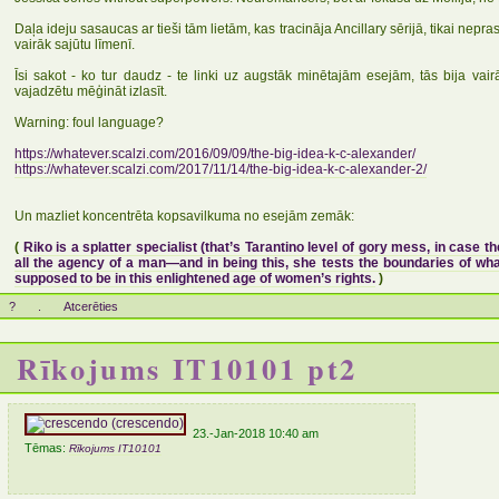
Daļa ideju sasaucas ar tieši tām lietām, kas tracināja Ancillary sērijā, tikai nepras
vairāk sajūtu līmenī.
Īsi sakot - ko tur daudz - te linki uz augstāk minētajām esejām, tās bija vair
vajadzētu mēģināt izlasīt.
Warning: foul language?
https://whatever.scalzi.com/2016/09/0
9/the-big-idea-k-c-alexander/
https://whatever.scalzi.com/2017/11/1
4/the-big-idea-k-c-alexander-2/
Un mazliet koncentrēta kopsavilkuma no esejām zemāk:
(
Riko is a splatter specialist (that’s Tarantino level of gory mess, in case the
all the agency of a man—and in being this, she tests the boundaries of wh
supposed to be in this enlightened age of women’s rights.
)
?
.
Atcerēties
Rīkojums IT10101 pt2
23.-Jan-2018 10:40 am
Tēmas:
Rīkojums IT10101