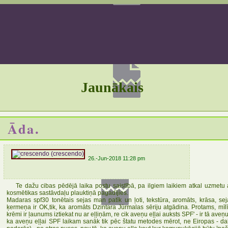
Jaunākais
Āda.
26.-Jun-2018 11:28 pm
Te dažu cibas pēdējā laika postu saistībā, pa ilgiem laikiem atkal uzmetu a
kosmētikas sastāvdaļu plauktiņā pagadījies.
Madaras spf30 tonētais sejas man patīk un ļoti, tekstūra, aromāts, krāsa, s
ķermeņa ir OK,tik, ka aromāts Dzintara Jūrmalas sēriju atgādina. Protams, mīlī
krēmi ir ļaunums iztiekat nu ar eļļiņām, re cik aveņu eļļai auksts SPF' - ir tā aveņ
ka aveņu eļļai SPF laikam sanāk tik pēc štatu metodes mērot, ne Eiropas - d