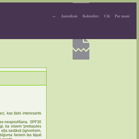
←
Jaunākais
Kalendārs
Citi
Par mani
ci, kas tāds interesants
ejas-neapsvilšana. SPF30
gi, ka visiem 'pretsaules
u eļļa sastāvā (ignorēsim,
abīguma faniem tas tāpat