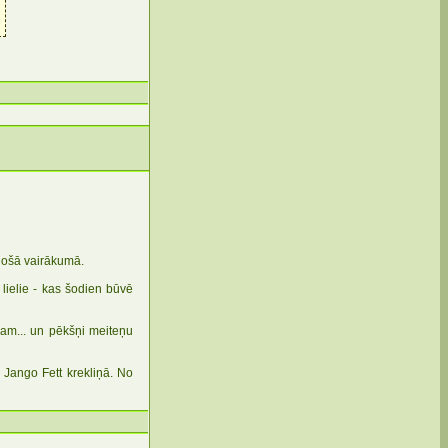
došā vairākumā.
 lielie - kas šodien būvē
umam... un pēkšņi meiteņu
 Jango Fett krekliņā. No