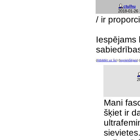
ctulhu
2018-01-26 
/ ir propor
Iespējams 
sabiedrība
(
Atbildēt uz šo
) (
Iepriekšējais
) (
2
Mani fasc
šķiet ir 
ultrafem
sievietes