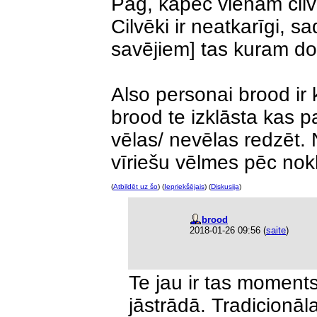
Pag, kāpēc vienam cilv
Cilvēki ir neatkarīgi, s
savējiem] tas kuram dot
Also personai brood ir
brood te izklāsta kas pa
vēlas/ nevēlas redzēt.
vīriešu vēlmes pēc nok
(
Atbildēt uz šo
) (
Iepriekšējais
) (
Diskusija
)
brood
2018-01-26 09:56
(
saite
)
Te jau ir tas moments,
jāstrādā. Tradicionā