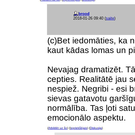
brood
2018-01-26 09:40
(
saite
)
(c)Bet iedomāties, ka n
kaut kādas lomas un p
Nevajag dramatizēt. Tā i
cepties. Realitātē jau
nespiež. Negribi - esi b
sievas gatavotu garšīg
normālība. Tas ļoti satu
emocionālo aspektu.
(
Atbildēt uz šo
) (
Iepriekšējais
) (
Diskusija
)