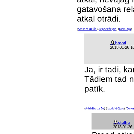
gatavošana rel
atkal otrādi.
(
Atbildēt uz šo
) (
Iepriekšējais
) (
Diskusija
)
brood
2018-01-26 1
Jā, ir tādi, 
Tādiem tad ne
patīk.
(
Atbildēt uz šo
) (
Iepriekšējais
) (
Disku
ctulhu
2018-01-26 