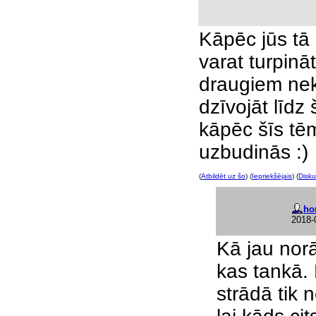
Kāpēc jūs tā 
varat turpinā
draugiem nek
dzīvojāt līdz
kāpēc šīs tēm
uzbudinās :)
(
Atbildēt uz šo
) (
Iepriekšējais
) (
Disku
ho
2018-
Kā jau norā
kas tankā. 
strādā tik