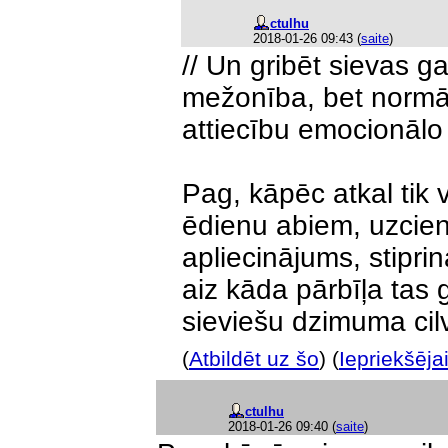
ctulhu
2018-01-26 09:43
(
saite
)
// Un gribēt sievas g
mežonība, bet normālī
attiecību emocionālo
Pag, kāpēc atkal tik
ēdienu abiem, uzcien
apliecinājums, stipri
aiz kāda pārbīļa tas 
sieviešu dzimuma ci
(
Atbildēt uz šo
) (
Iepriekšēja
ctulhu
2018-01-26 09:40
(
saite
)