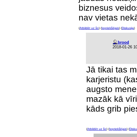
biznesus veidos
nav vietas ne
(
Atbildēt uz šo
) (
Iepriekšējais
) (
Diskusija
)
brood
2018-01-26 1
Jā tikai tas
karjeristu (k
augsto mened
mazāk kā vīr
kāds grib pie
(
Atbildēt uz šo
) (
Iepriekšējais
) (
Disku