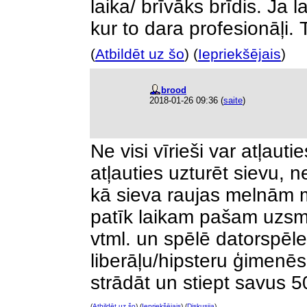
laika/ brīvāks brīdis. Ja 
kur to dara profesionāļi. T
(
Atbildēt uz šo
) (
Iepriekšējais
)
brood
2018-01-26 09:36
(
saite
)
Ne visi vīrieši var atļauti
atļauties uzturēt sievu, n
kā sieva raujas melnām m
patīk laikam pašam uzsmē
vtml. un spēlē datorspēl
liberāļu/hipsteru ģimenēs 
strādāt un stiept savus 5
(
Atbildēt uz šo
) (
Iepriekšējais
) (
Diskusija
)