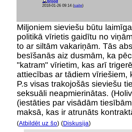
brood
2018-01-26 09:14
(
saite
)
Miljoniem sieviešu būtu laimīga
politikā vīrietis gaidītu no vi
to ar siltām vakariņām. Tās abst
besīšanās aiz dusmām, ka pēc 
"katram" vīrietim, kas arī triger
attiecības ar tādiem vīriešiem,
P.s visas trakojošās sieviešu tie
seksuāli neapmierinātas. (Holi
(iestāties par visādām tiesībām
maksā, kas ir atrunāts kontrakt
(
Atbildēt uz šo
) (
Diskusija
)