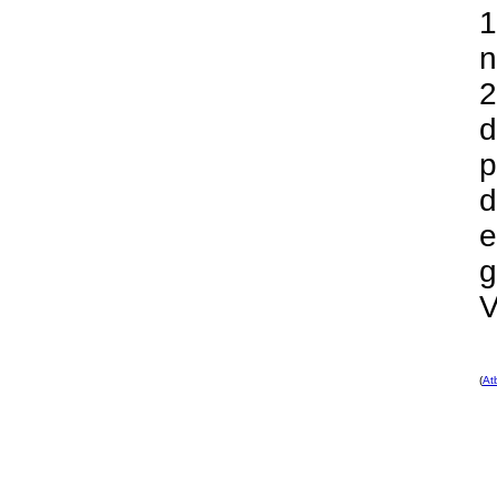
1
n
2
d
p
d
e
g
V
(
At