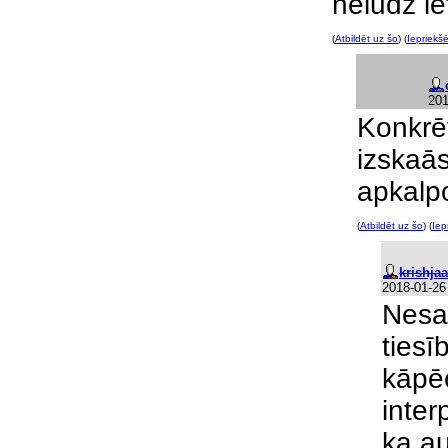
nelūdz ie
(
Atbildēt uz šo
) (
Iepriekšē
201
Konkrēt
izskaās
apkalp
(
Atbildēt uz šo
) (
Iep
krishja
2018-01-26
Nesap
ties
kāpēc
inter
ka a