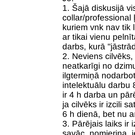
1. Šajā diskusijā vi
collar/professional 
kuriem vnk nav tik l
ar tikai vienu pelnī
darbs, kurā "jāstrā
2. Neviens cilvēks,
neatkarīgi no dzim
ilgtermiņā nodarbot
intelektuālu darbu 
ir 4 h darba un pārē
ja cilvēks ir izcili s
6 h dienā, bet nu ar
3. Pārējais laiks ir 
savāc, nomierina, i