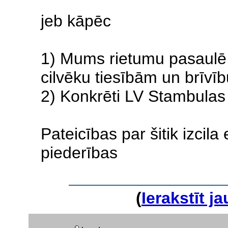
jeb kāpēc
1) Mums rietumu pasaulē v
cilvēku tiesībām un brīvīb
2) Konkrēti LV Stambulas 
Pateicības par šitik izci
piederības
(
Ierakstīt 