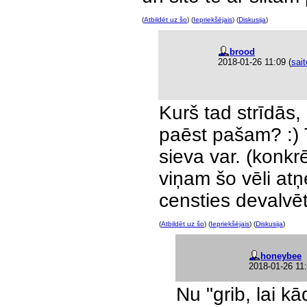
(
Atbildēt uz šo
) (
Iepriekšējais
) (
Diskusija
)
brood
2018-01-26 11:09
(
sait
Kurš tad strīdās
paēst pašam? :) Te
sieva var. (konkrē
viņam šo vēli atņ
censties devalvēt
(
Atbildēt uz šo
) (
Iepriekšējais
) (
Diskusija
)
honeybee
2018-01-26 11
Nu "grib, lai kā