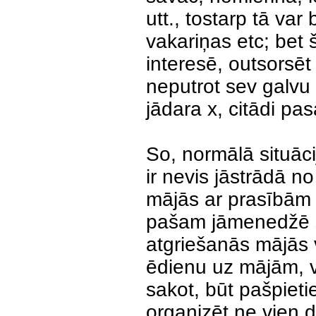
utt., tostarp tā va
vakariņas etc; bet š
interesē, outsorsēt
neputrot sev galvu 
jādara x, citādi pa
So, normālā situācij
ir nevis jāstrādā n
mājās ar prasībām
pašam jāmenedžē sa
atgriešanās mājās 
ēdienu uz mājām, v
sakot, būt pašpiet
organizēt ne vien da