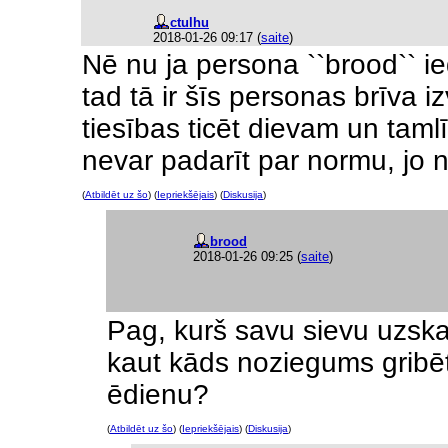
ctulhu
2018-01-26 09:17
(
saite
)
Nē nu ja persona ``brood`` i
tad tā ir šīs personas brīva iz
tiesības ticēt dievam un taml
nevar padarīt par normu, jo n
(
Atbildēt uz šo
) (
Iepriekšējais
) (
Diskusija
)
brood
2018-01-26 09:25
(
saite
)
Pag, kurš savu sievu uzska
kaut kāds noziegums gribēt
ēdienu?
(
Atbildēt uz šo
) (
Iepriekšējais
) (
Diskusija
)