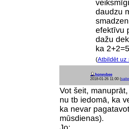
veiksmīgi
daudzu m
smadzenēs
efektīvu 
dažu dekā
ka 2+2=5
(
Atbildēt uz
honeybee
2018-01-26 11:00
(
saite
Vot šeit, manuprāt,
nu tb iedomā, ka ve
ka nevar pagatavot 
mūsdienas).
Jo: