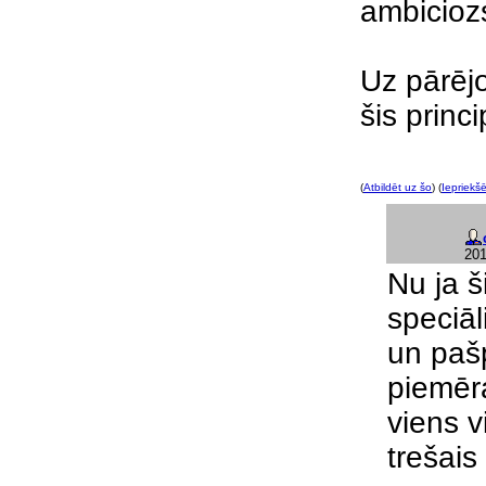
ambiciozs
Uz pārējo
šis princ
(
Atbildēt uz šo
) (
Iepriekšē
201
Nu ja š
speciāl
un pašp
piemēra
viens vi
trešais