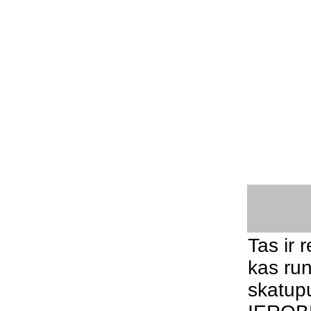
Tas ir r
kas run
skatupu