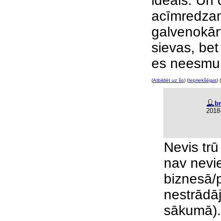
ideāls. Un
acīmredzami
galvenokār
sievas, bet
es neesmu ī
(
Atbildēt uz šo
) (
Iepriekšējais
) (
b
2018
Nevis trū
nav nevi
biznesā/p
nestrādā
sākumā). 