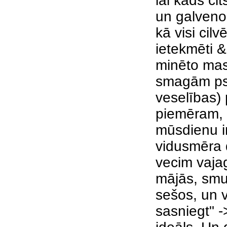
lai kāds cit
un galvenokā
kā visi cilv
ietekmēti 
minēto mas
smagām psi
veselības)
piemēram, 
mūsdienu in
vidusmēra d
vecim vaja
mājās, smu
sešos, un vi
sasniegt" 