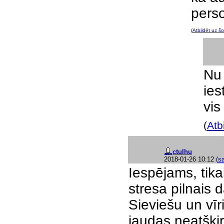
pers
(
Atbildēt uz šo
Nu
ies
vis
(
Atb
ctulhu
2018-01-26 10:12
(
sa
Iespējams, tika
stresa pilnais d
Sieviešu un vī
jaudas neatšķir