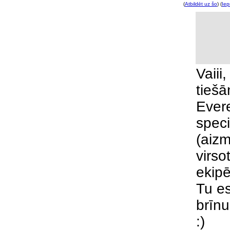
(
Atbildēt uz šo
) (
Iep
Vaiii
tiešā
Evere
speci
(aizm
virso
ekip
Tu es
brīnu
:)