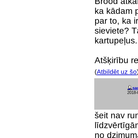
Brood atka
ka kādam pa
par to, ka i
sieviete? T
kartupeļus.
Atšķirību 
(
Atbildēt uz šo
sa
2018-
šeit nav ru
līdzvērtīgā
no dzimuma