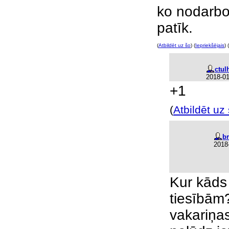
ko nodarbot
patīk.
(
Atbildēt uz šo
) (
Iepriekšējais
) (
ctul
2018-01
+1
(
Atbildēt uz
b
2018
Kur kāds
tiesībām
vakariņas