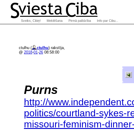
Sveiks, Cibiņ!
Meklēšana
Pirmā palīdzība
Info par Cibu...
ctulhu (
ctulhu
) rakstīja,
@
2018
-
01
-
26
08:58:00
Purns
http://www.independent.
politics/courtland-syke
s-r
missouri-f
eminism-dinner