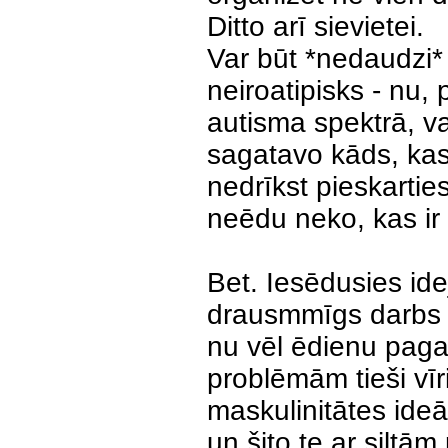
Ditto arī sievietei.
Var būt *nedaudzi* 
neiroatipisks - nu, 
autisma spektrā, va
sagatavo kāds, kas 
nedrīkst pieskarties
neēdu neko, kas ir 
Bet. Iesēdusies idej
drausmmīgs darbs n
nu vēl ēdienu paga
problēmām tieši vīr
maskulinitātes ideā
un šito te ar siltā