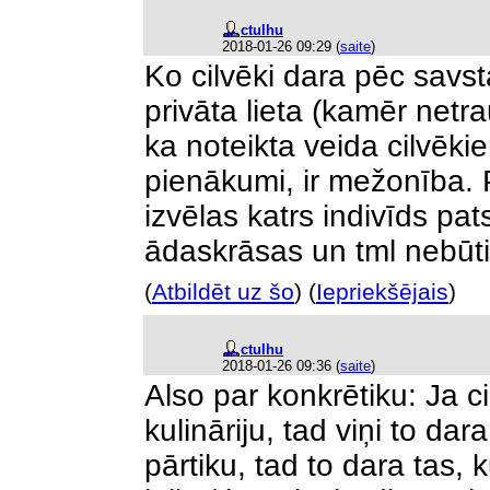
ctulhu
2018-01-26 09:29
(
saite
)
Ko cilvēki dara pēc savst
privāta lieta (kamēr netr
ka noteikta veida cilvēk
pienākumi, ir mežonība.
izvēlas katrs indivīds pa
ādaskrāsas un tml nebūt
(
Atbildēt uz šo
) (
Iepriekšējais
)
ctulhu
2018-01-26 09:36
(
saite
)
Also par konkrētiku: Ja c
kulināriju, tad viņi to da
pārtiku, tad to dara tas,