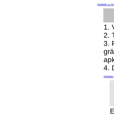
(
Atbildēt uz šo
1. 
2. 
3. 
grā
ap
4. 
(
Atbildēt
E