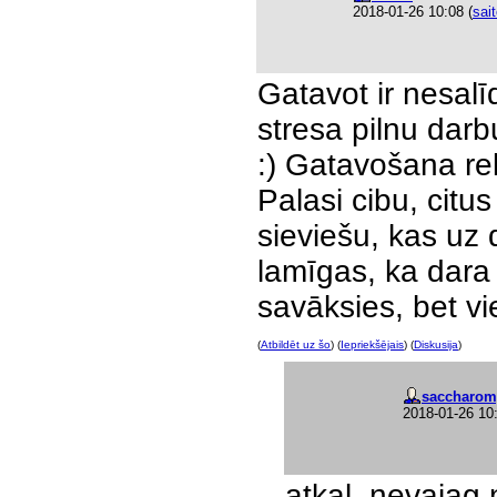
2018-01-26 10:08
(
sai
Gatavot ir nesalī
stresa pilnu darbu
:) Gatavošana re
Palasi cibu, citus
sieviešu, kas uz 
lamīgas, ka dara
savāksies, bet vi
(
Atbildēt uz šo
) (
Iepriekšējais
) (
Diskusija
)
saccharom
2018-01-26 10
atkal, nevajag 