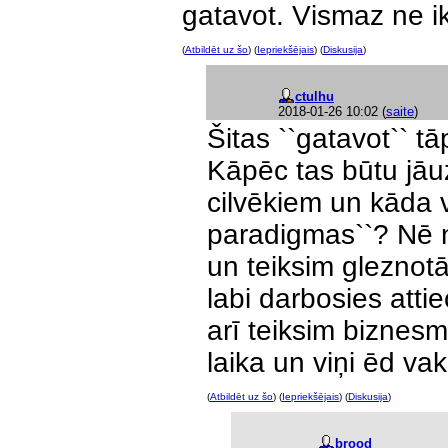
gatavot. Vismaz ne i
(
Atbildēt uz šo
) (
Iepriekšējais
) (
Diskusija
)
ctulhu
2018-01-26 10:02
(
saite
)
Šitas ``gatavot`` tā
Kāpēc tas būtu jā
cilvēkiem un kāda v
paradigmas``? Nē n
un teiksim gleznotāj
labi darbosies attie
arī teiksim biznes
laika un viņi ēd va
(
Atbildēt uz šo
) (
Iepriekšējais
) (
Diskusija
)
brood