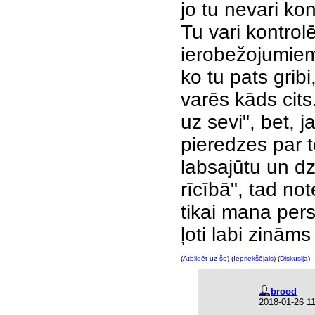
jo tu nevari kont
Tu vari kontrolē
ierobežojumiem) 
ko tu pats gribi
varēs kāds cits
uz sevi", bet, j
pieredzes par t
labsajūtu un dzī
rīcībā", tad not
tikai mana pers
ļoti labi zināms 
(
Atbildēt uz šo
) (
Iepriekšējais
) (
Diskusija
)
brood
2018-01-26 1