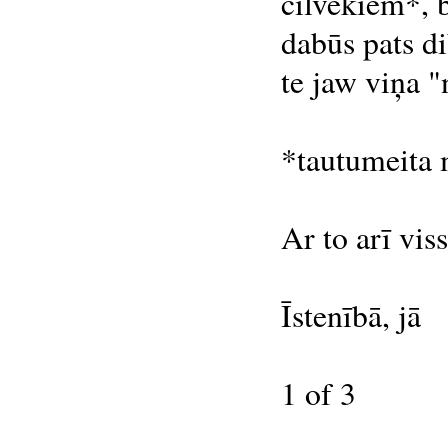
cilvēkiem*, b
dabūs pats di
te jaw viņa "
*tautumeita 
Ar to arī viss
Īstenībā, jā
1 of 3