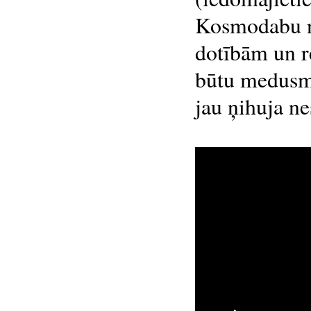
Kosmodabu no
dotībām un r
būtu medus
jau ņihuja ne