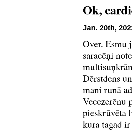
Ok, cardi
Jan. 20th, 202
Over. Esmu ja
saracēņi note
multisuņkrān
Dērstdens un 
mani runā ad
Vecezerēnu pa
pieskrūvēta l
kura tagad ir