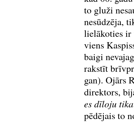
to gluži nesa
nesūdzēja, ti
lielākoties i
viens Kaspis
baigi nevajag
rakstīt brīvp
gan). Ojārs R
direktors, bi
es dīloju tik
pēdējais to no