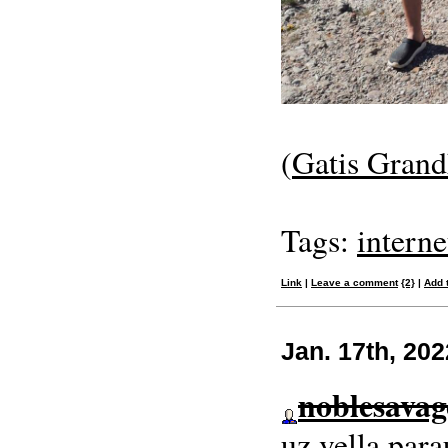
(
Gatis Grand
Tags:
interne
Link
|
Leave a comment
{2}
|
Add 
Jan. 17th, 202
noblesavag
uz vella par