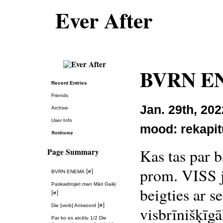
Ever After
BVRN E
Recent Entries
Friends
Jan. 29th, 202
Archive
User Info
mood:
rekapit
𝕭𝖆𝖓𝖉𝖈𝖆𝖒𝖕
Kas tas par b
Page Summary
prom. VISS j
[
]
BVRN ENEMA
#
Paskaidrojiet man Māri Gaiķi
beigties ar s
[
]
#
[
]
Die [verb] Antwoord
#
visbrīnišķīgāk
Par ko es atcēlu 1/2 Die