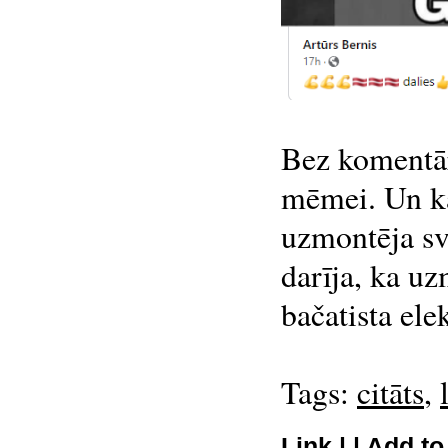
Bez komentār
mēmei. Un k
uzmontēja sv
darīja, ka u
bačatista ele
Tags:
citāts
,
Link
| |
Add to