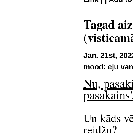
Tagad aiz
(visticam
Jan. 21st, 202
mood:
eju va
Nu, pasaki
pasakains
Un kāds vē
reidžu?