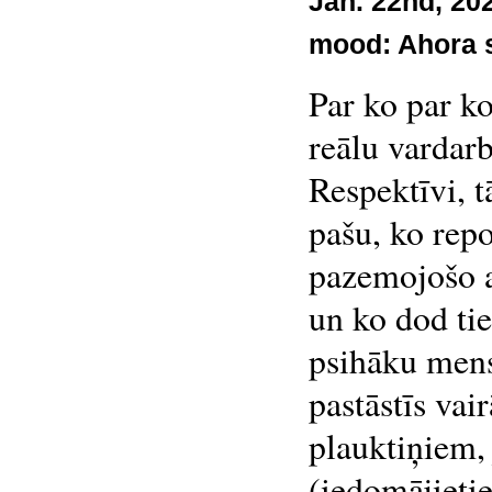
Jan. 22nd, 20
mood:
Ahora 
Par ko par k
reālu vardar
Respektīvi, t
pašu, ko repo
pazemojošo at
un ko dod tie
psihāku mens
pastāstīs vair
plauktiņiem,
(iedomājietie