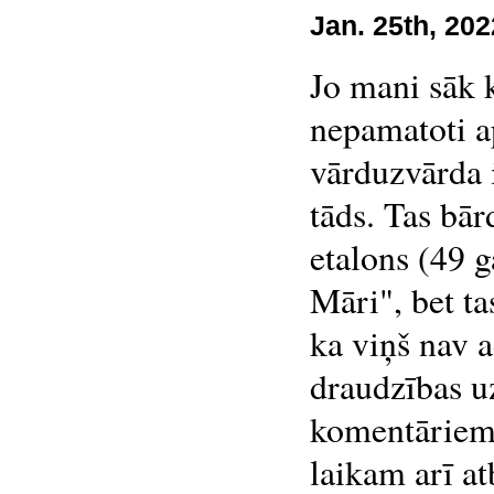
Jan. 25th, 202
Jo mani sāk k
nepamatoti a
vārduzvārda i
tāds. Tas bā
etalons (49 g
Māri", bet ta
ka viņš nav 
draudzības u
komentāriem 
laikam arī at