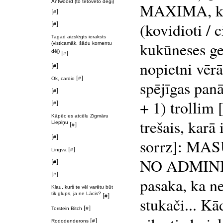
Antwoord (to tetovēto deģi)
MAXIMA, ko v
[
]
#
[
]
(kovidioti / 
#
Tagad aizslēgts ieraksts
kukūneses ge
(visticamāk, šādu komentu
dēļ)
[
]
#
nopietni vēr
[
]
#
[
]
Ok, cardio
#
spējīgas panā
[
]
#
+ 1) trollim 
[
]
#
Kāpēc es atcēlu Zigmāru
trešais, karā
Liepiņu
[
]
#
[
]
#
sorrz]: M
[
]
Lingva
#
NO ADMINIS
[
]
#
[
]
#
pasaka, ka ne
Klau, kurš te vēl varētu būt
tik glups, ja ne Lācis?
[
]
#
stukači... Kā
[
]
Torstein Bitch
#
[
]
Rododenderons
#