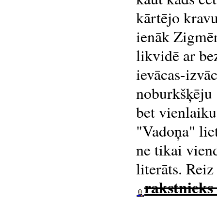
kārtējo krav
ienāk Zigmēr
likvidē ar be
ievācas-izvāc
noburkšķēju "
bet vienlaiku
"Vadoņa" liet
ne tikai vien
literāts. Reiz
rakstnieks