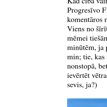
Kad cibā vair
Progresīvo F
komentāros n
Viens no šīr
mēmei tiešām
minūtēm, ja p
min; tie, kas
nonstopā, bet
ievērtēt vētr
sevis, ja?)