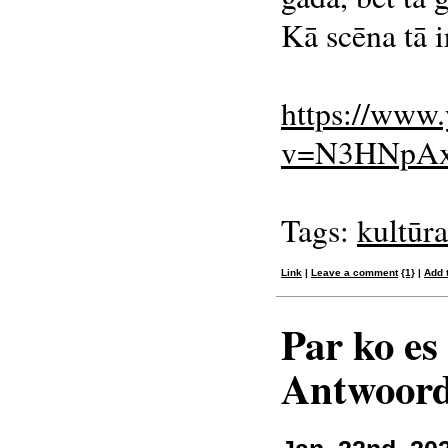
Kā scēna tā 
https://www
v=N3HNpA
Tags:
kultūra
Link
|
Leave a comment
{1}
|
Add 
Par ko es 
Antwoord 