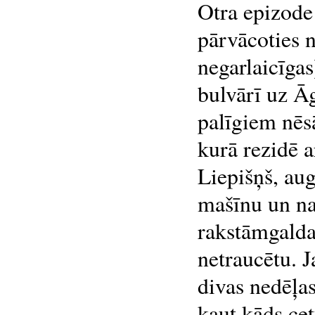
Otra epizode 
pārvācoties n
negarlaicīga
bulvārī uz Ā
palīgiem nēs
kurā rezidē 
Liepišņš, au
mašīnu un na
rakstāmgalda 
netraucētu. 
divas nedēļas 
kaut kāds cet