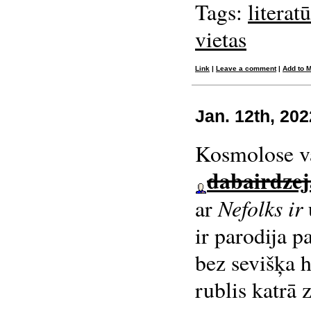
Tags:
literat
vietas
Link
|
Leave a comment
|
Add to 
Jan. 12th, 202
Kosmolose var
dabairdzej
Nefolks ir
ar
ir parodija p
bez sevišķa h
rublis katrā 