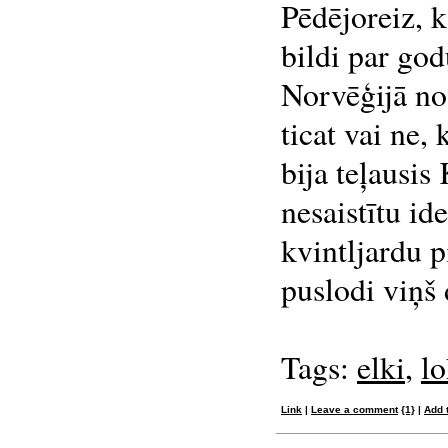
Pēdējoreiz, k
bildi par go
Norvēģijā no
ticat vai ne,
bija teļausis 
nesaistītu id
kvintljardu 
puslodi viņš
Tags:
elki
,
lo
Link
|
Leave a comment
{1}
|
Add 