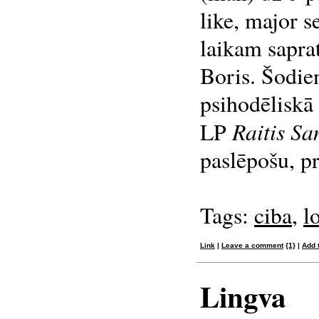
like, major s
laikam saprat
Boris. Šodie
psihodēliskā
Raitis Sa
LP
paslēpošu, p
Tags:
ciba
,
l
Link
|
Leave a comment
{1}
|
Add 
Lingva