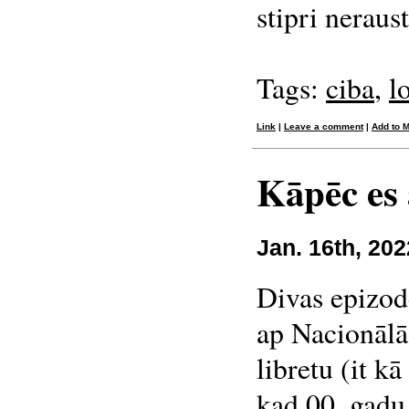
stipri neraus
Tags:
ciba
,
l
Link
|
Leave a comment
|
Add to 
Kāpēc es
Jan. 16th, 202
Divas epizode
ap Nacionālā
libretu (it k
kad 00. gadu