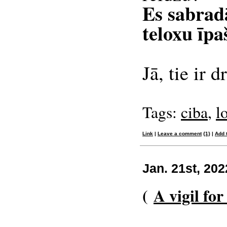
Es sabradā
teloxu īpaš
Jā, tie ir 
Tags:
ciba
,
l
Link
|
Leave a comment
{1}
|
Add 
Jan. 21st, 202
(
A vigil fo