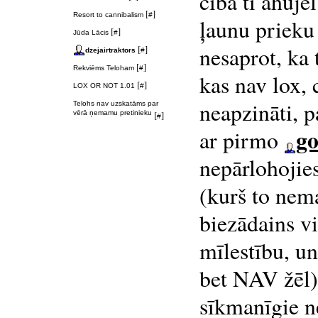
ciba ti ahuje
[
]
Resort to cannibalism
#
ļaunu prieku
[
]
Jūda Lācis
#
nesaprot, ka t
[
]
dzejairtraktors
#
[
]
Rekviēms Teloham
#
kas nav lox, 
[
]
LOX OR NOT 1.01
#
neapzināti, 
Telohs nav uzskatāms par
vērā ņemamu pretinieku
[
]
#
g
ar pirmo
nepārlohojie
(kurš to nema
biezādains vi
mīlestību, un
bet NAV žēl),
sīkmanīgie ne