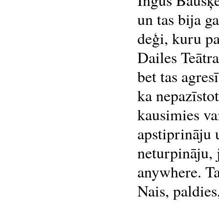
Ingus Baušķe
un tas bija g
deģi, kuru pa
Dailes Teātra
bet tas agres
ka nepazīstot
kausimies va
apstiprināju 
neturpināju, 
anywhere. Ta
Nais, paldies