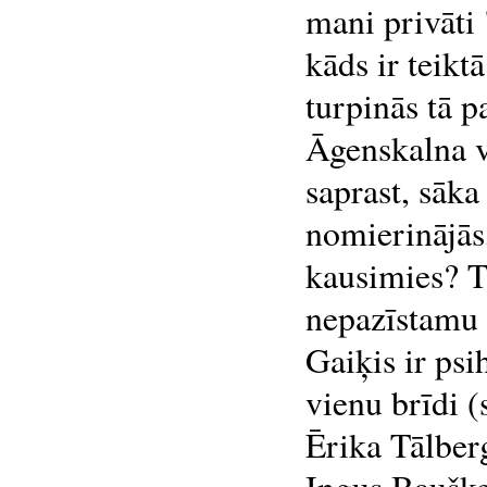
mani privāti 
kāds ir teiktā
turpinās tā p
Āgenskalna v
saprast, sāka
nomierinājās,
kausimies? Ta
nepazīstamu 
Gaiķis ir ps
vienu brīdi 
Ērika Tālber