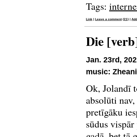
Tags:
interne
Link
|
Leave a comment
{21}
|
Add
Die [ver
Jan. 23rd, 202
music:
Zheani
Ok, Jolandī 
absolūti nav,
pretīgāku ie
sūdus vispār 
gadā, bet tā 