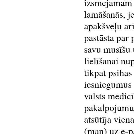
izsmejamam r
lamāšanās, j
apakšveļu arī
pastāsta par p
savu musīšu u
lielīšanai nu
tikpat psihas 
iesniegumus 
valsts medic
pakalpojumu 
atsūtīja vie
(man) uz e-pa