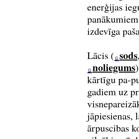
enerģijas ieg
panākumiem u
izdevīga paš
sods
Lācis (
noliegums
)
kārtīgu pa-pu
gadiem uz pr
visnepareizā
jāpiesienas, 
ārpuscibas k