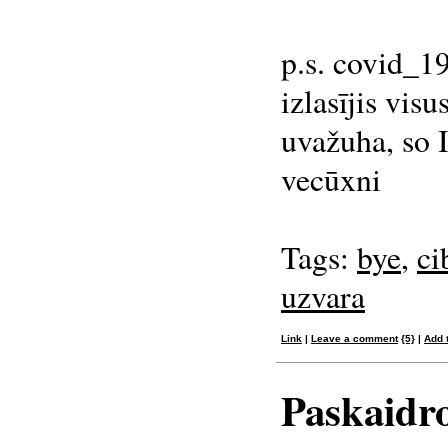
p.s. covid_19,
izlasījis vis
uvažuha, so I
vecūxni
Tags:
bye
,
ci
uzvara
Link
|
Leave a comment
{5}
|
Add 
Paskaidr