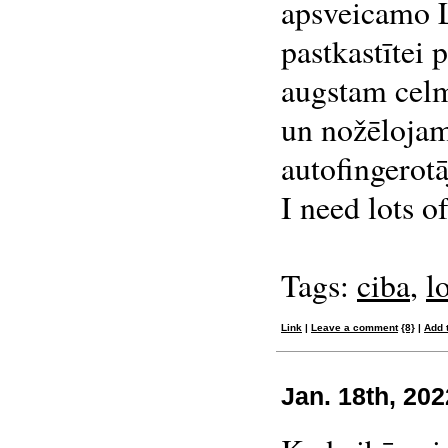
apsveicamo L
pastkastītei 
augstam celm
un nožēlojam
autofingerotā
I need lots of
Tags:
ciba
,
l
Link
|
Leave a comment
{8}
|
Add 
Jan. 18th, 202