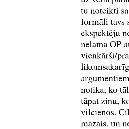
tu noteikti s
formāli tavs s
ekspektēju no
nelamā OP au
vienkārši/pras
likumsakarīgs
argumentiem
notika, ko t
tāpat zinu, k
vilcienos. Ci
mazais, un ne