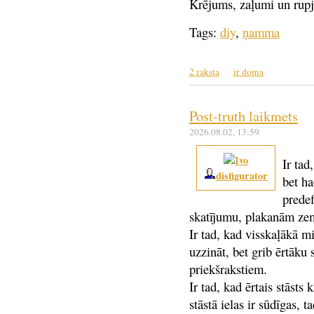
Krējums, zaļumi un rupj
Tags:
diy
,
ņamma
2 raksta
ir doma
Post-truth laikmets
2026.08.02
, 13:59
Ir tad
disfigurator
bet ha
prede
skatījumu, plakanām ze
Ir tad, kad visskaļākā mi
uzzināt, bet grib ērtāku s
priekšrakstiem.
Ir tad, kad ērtais stāsts
stāstā ielas ir sūdīgas, t