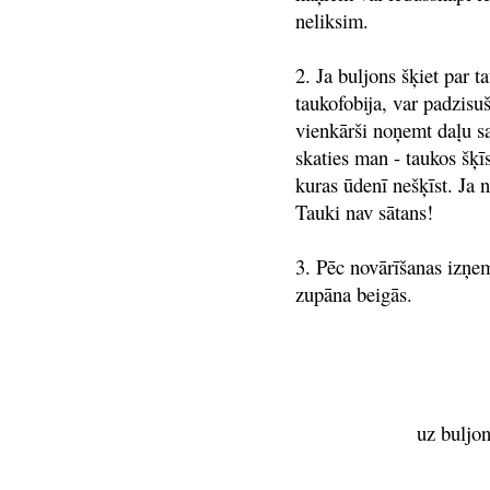
neliksim.
2. Ja buljons šķiet par 
taukofobija, var padzisuš
vienkārši noņemt daļu sa
skaties man - taukos šķīs
kuras ūdenī nešķīst. Ja 
Tauki nav sātans!
3. Pēc novārīšanas izņem
zupāna beigās.
uz buljon