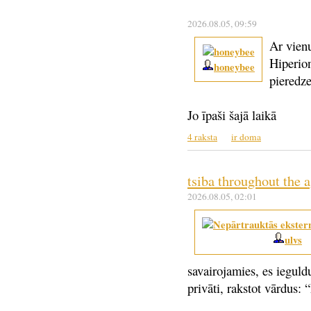
2026.08.05
, 09:59
Ar vienu
Hiperion
honeybee
pieredz
Jo īpaši šajā laikā
4 raksta
ir doma
tsiba throughout the 
2026.08.05
, 02:01
ulvs
savairojamies, es ieguldu
privāti, rakstot vārdus: