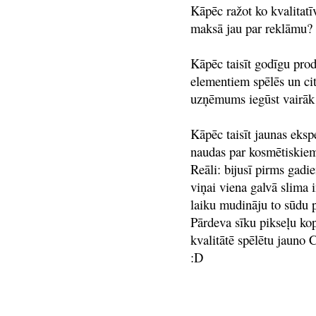
Kāpēc ražot ko kvalitatī
maksā jau par reklāmu?
Kāpēc taisīt godīgu prod
elementiem spēlēs un ci
uzņēmums iegūst vairāk 
Kāpēc taisīt jaunas eksp
naudas par kosmētiskiem
Reāli: bijusī pirms gad
viņai viena galvā slima 
laiku mudināju to sūdu p
Pārdeva sīku pikseļu ko
kvalitātē spēlētu jauno C
:D