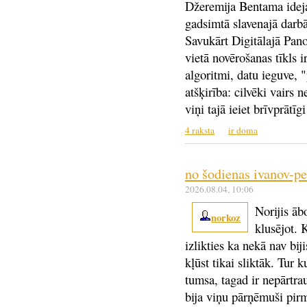
Džeremija Bentama ideja
gadsimtā slavenajā darbā
Savukārt Digitālajā Panop
vietā novērošanas tīkls i
algoritmi, datu ieguve, "
atšķirība: cilvēki vairs 
viņi tajā ieiet brīvprātīg
4 raksta
ir doma
no šodienas ivanov-pet
2026.08.04
, 10:06
Norijis āb
norkoz
klusējot. 
izlikties ka nekā nav bij
kļūst tikai sliktāk. Tur 
tumsa, tagad ir nepārtra
bija viņu pārņēmuši pir