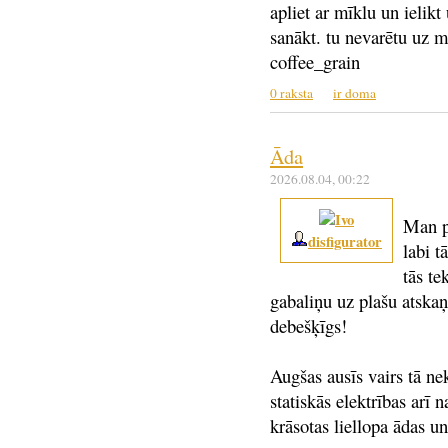
apliet ar mīklu un ielik
sanākt. tu nevarētu uz ma
coffee_grain
0 raksta
ir doma
Āda
2026.08.04
, 00:22
Man p
disfigurator
labi t
tās te
gabaliņu uz plašu atskaņo
debešķīgs!
Augšas ausīs vairs tā ne
statiskās elektrības arī n
krāsotas liellopa ādas un