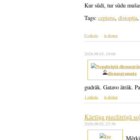
Kur sūdi, tur sūdu mušas
Tags:
cepiens
,
distopija
0 raksta
ir doma
2026.08.03
, 10:06
dienasgramata
gudrāk. Gatavo ātrāk. P
1 raksta
ir doma
Kārtīga pieclitrīgā s
2026.08.02
, 23:36
Mērķi