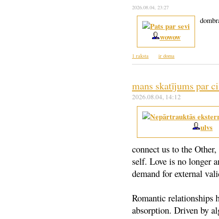
2026.08.04
, 23:27
dombra
wowow
1 raksta
ir doma
mans skatījums par c
2026.08.04
, 14:12
ulvs
connect us to the Other,
self. Love is no longer a
demand for external vali
Romantic relationships h
absorption. Driven by al