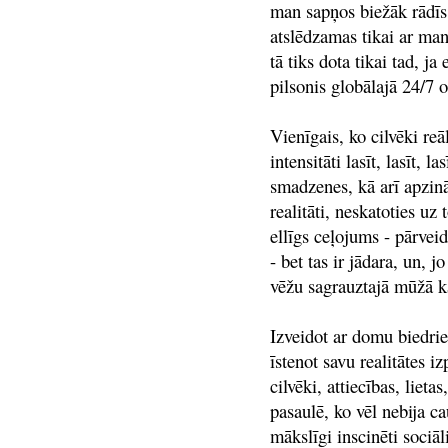
man sapņos biežāk rādīs 
atslēdzamas tikai ar ma
tā tiks dota tikai tad, j
pilsonis globālajā 24/7 
Vienīgais, ko cilvēki reāl
intensitāti lasīt, lasīt, la
smadzenes, kā arī apzinā
realitāti, neskatoties uz 
ellīgs ceļojums - pārveid
- bet tas ir jādara, un, j
vēžu sagrauztajā mūžā ka
Izveidot ar domu biedrie
īstenot savu realitātes iz
cilvēki, attiecības, liet
pasaulē, ko vēl nebija ca
mākslīgi inscinēti sociāl