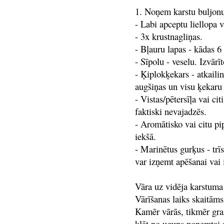
1. Noņem karstu buljonu 
- Labi apceptu liellopa v
- 3x krustnagliņas.
- Bļauru lapas - kādas 6 
- Sīpolu - veselu. Izvārī
- Ķiplokķekars - atkaili
augšiņas un visu ķekaru 
- Vistas/pētersīļa vai cit
faktiski nevajadzēs.
- Aromātisko vai citu pi
iekšā.
- Marinētus gurķus - trīs
var izņemt apēšanai vai
Vāra uz vidēja karstuma 
Vārīšanas laiks skaitām
Kamēr vārās, tikmēr grai
klāt no uguns noņemtai 