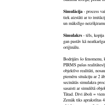
Simulācija
- process va
tiek aizstāti ar to imitā
un mākslīgo neizšķiram
Simulakrs
- tēls, kopij
gan pastāv kā neatkarīga,
oriģinālu.
Bodrijārs šo fenomenu, k
PIRMS pašas realitātes/
objektīvo realitāti, nos
piemēru situāciju ar 2 āb
secinātās simulakra proc
sasaisti ar simulētā obje
Tātad. Divi āboli = viens
Zemāk tiks aprakstītas 4