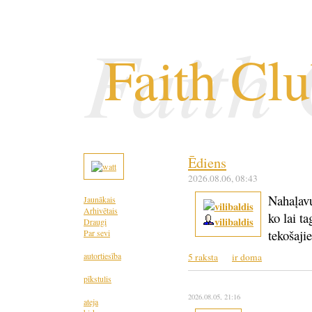
Faith
Faith Cl
Ēdiens
2026.08.06
, 08:43
Nahaļavu
Jaunākais
Arhivētais
ko lai ta
vilibaldis
Draugi
tekošaji
Par sevi
autortiesība
5 raksta
ir doma
pīkstulis
2026.08.05
, 21:16
ateja