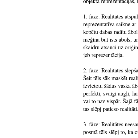
objekta reprezentācijas, 
1. fāze: Realitātes atspu
reprezentatīva saikne ar r
kopētu dabas radītu ābolu
mēģina būt īsts ābols, 
skaidru atsauci uz oriģin
jeb reprezentācija.
2. fāze: Realitātes slēp
Šeit tēls sāk maskēt real
izvietotu šādus vaska ābo
perfekti, svaigi augļi, la
vai to nav vispār. Šajā f
tas slēpj patieso realitāt
3. fāze: Realitātes nees
posmā tēls slēpj to, ka o