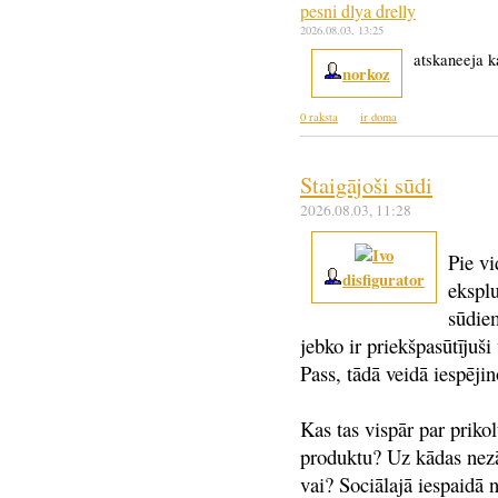
pesni dlya drelly
2026.08.03
, 13:25
atskaneeja k
norkoz
0 raksta
ir doma
Staigājoši sūdi
2026.08.03
, 11:28
Pie vi
disfigurator
eksplu
sūdie
jebko ir priekšpasūtījuši
Pass, tādā veidā iespēji
Kas tas vispār par priko
produktu? Uz kādas nezā
vai? Sociālajā iespaidā 