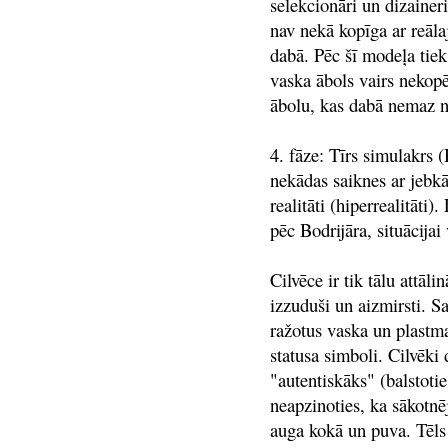
selekcionāri un dizainer
nav nekā kopīga ar reāl
dabā. Pēc šī modeļa tiek
vaska ābols vairs nekopē
ābolu, kas dabā nemaz n
4. fāze: Tīrs simulakrs (
nekādas saiknes ar jebkād
realitāti (hiperrealitāti)
pēc Bodrijāra, situācijai 
Cilvēce ir tik tālu attāli
izzuduši un aizmirsti. Sa
ražotus vaska un plastma
statusa simboli. Cilvēki 
"autentiskāks" (balstoti
neapzinoties, ka sākotnēj
auga kokā un puva. Tēls ir