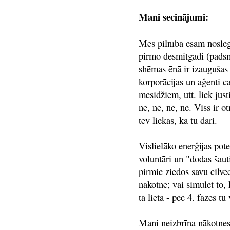
Mani secinājumi:
Mēs pilnībā esam noslēg
pirmo desmitgadi (padsmi
shēmas ēnā ir izaugušas
korporācijas un aģenti c
mesidžiem, utt. liek jus
nē, nē, nē, nē. Viss ir o
tev liekas, ka tu dari.
Vislielāko enerģijas pote
voluntāri un "dodas šauti
pirmie ziedos savu cilvē
nākotnē; vai simulēt to,
tā lieta - pēc 4. fāzes t
Mani neizbrīna nākotnes 