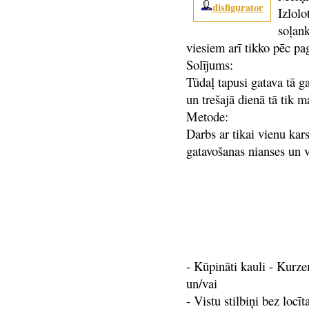
disfigurator
Izlolo
soļan
viesiem arī tikko pēc pa
Solījums:
Tūdaļ tapusi gatava tā g
un trešajā dienā tā tik m
Metode:
Darbs ar tikai vienu kar
gatavošanas nianses un v
- Kūpināti kauli - Kurz
un/vai
- Vistu stilbiņi bez locī