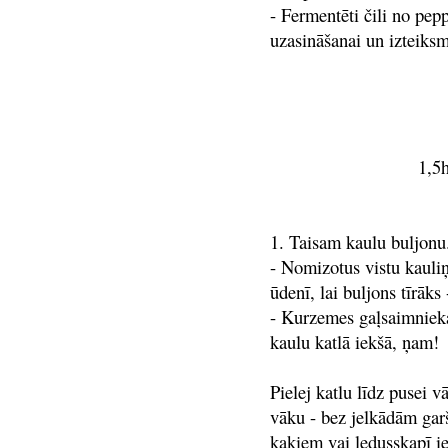
- Fermentēti čili no pepp
uzasināšanai un izteik
1,5h
1. Taisam kaulu buljonu.
- Nomizotus vistu kauli
ūdenī, lai buljons tīrāks
- Kurzemes gaļsaimnieka 
kaulu katlā iekšā, ņam!
Pielej katlu līdz pusei v
vāku - bez jelkādām garš
kaķiem vai ledusskapī ie