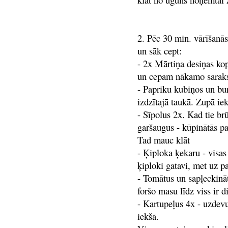
2. Pēc 30 min. vārīšanā
un sāk cept:
- 2x Mārtiņa desiņas ko
un cepam nākamo saraks
- Papriku kubiņos un bu
izdzītajā taukā. Zupā iek
- Sīpolus 2x. Kad tie br
garšaugus - kūpinātās p
Tad mauc klāt
- Ķiploka ķekaru - visas
ķiploki gatavi, met uz p
- Tomātus un sapļeckināt
foršo masu līdz viss ir d
- Kartupeļus 4x - uzdevu
iekšā.