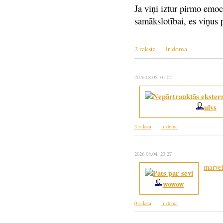
Ja viņi iztur pirmo emoc
samākslotībai, es viņus 
2 raksta
ir doma
2026.08.05
, 01:02
ulvs
3 raksta
ir doma
2026.08.04
, 23:27
marve
wowow
0 raksta
ir doma