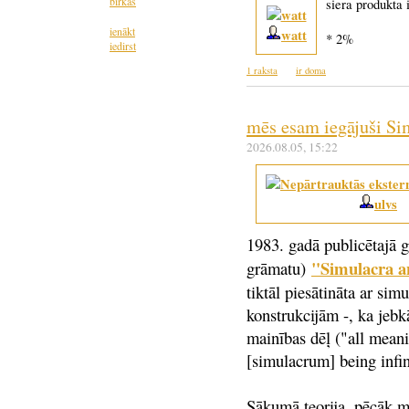
birkas
siera produkta 
ienākt
watt
* 2%
iedirst
1 raksta
ir doma
mēs esam iegājuši Si
2026.08.05
, 15:22
ulvs
1983. gadā publicētajā gr
"Simulacra a
grāmatu)
tiktāl piesātināta ar sim
konstrukcijām -, ka jeb
mainības dēļ ("all mea
[simulacrum] being infi
Sākumā teorija, pēcāk m