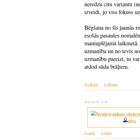
neredzu citu variantu (n
izveidi, jo viss fokuss u
Bēgšana no šīs jaunās r
esošās pasaules nomalēm
maniuplējamā laikmetā. 
uzmanība un no tevis nol
uzmanību pareizi, tu vari
atdod sūda brāļiem.
4 raksta
ir doma
2026.08.05
, 11:26
ulvs
0 raksta
ir doma