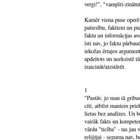
vergi!", "vampīri-zinātni
Kamēr viena puse operē 
patiesību, faktiem un pi
faktu un informācijas av
īsti nav, jo faktu pārba
iekožas ērtajos argumento
apdeitots un neeksistē tā
izaicināt/aizstāvēt.
1
"Pastāv, jo man tā gribas
citi, atbilst maniem pri
lietas bez analīzes. Un b
vairāk fakts un kompetenc
vārdu "ticība" - tas jau
reliģijai - seguma nav, b