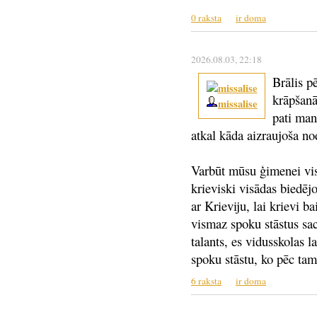
0 raksta
ir doma
2026.08.03
, 22:18
Brālis p
krāpšan
missalise
pati man
atkal kāda aizraujoša no
Varbūt mūsu ģimenei visp
krieviski visādas biedējo
ar Krieviju, lai krievi ba
vismaz spoku stāstus sa
talants, es vidusskolas l
spoku stāstu, ko pēc tam 
6 raksta
ir doma