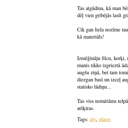
Tas atgādina, kā man bē
dēļ vien gribējās lasīt g
Cik gan liela nozīme ta
kā materiāls!
Izmēģināju filcu, korķi, 
manis tikko izgrieztā ād
augšu ziņā, bet tam tomē
diezgan basī un izceļ au
statisko lādiņu...
Tas viss nomērāms telpā 
atšķiras.
Tags:
diy
,
plates