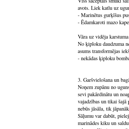
Viss saceptais smuki sal
avots. Liek katlu uz ugu
- Marinētus gurķīšus pus
- Ēdamkaroti mazo kaperu
Vāra uz vidēja karstuma 
No ķiploku daudzuma neva
asums transformējas iek
- nekādas ķiploku bomba
3. Garšvielošana un bag
Noņem zupānu no uguns u
sevi pakārdinātu un noap
vajadzības un tikai šajā
nebūs jāsāla, tik jāpan
Sāļumu var dabūt, piele
marinādes kiku un saldu