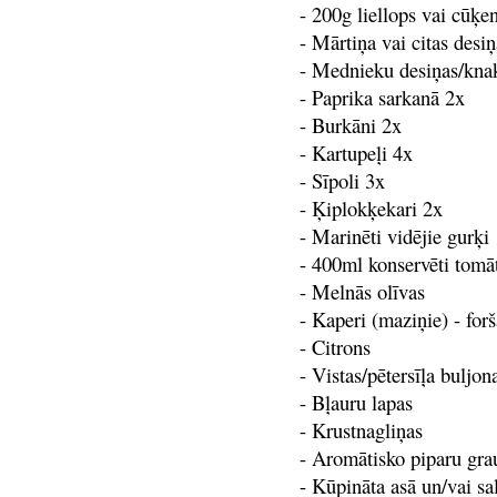
- 200g liellops vai cūķe
- Mārtiņa vai citas desiņ
- Mednieku desiņas/kna
- Paprika sarkanā 2x
- Burkāni 2x
- Kartupeļi 4x
- Sīpoli 3x
- Ķiplokķekari 2x
- Marinēti vidējie gurķi
- 400ml konservēti tomā
- Melnās olīvas
- Kaperi (maziņie) - forš
- Citrons
- Vistas/pētersīļa buljon
- Bļauru lapas
- Krustnagliņas
- Aromātisko piparu gra
- Kūpināta asā un/vai sa