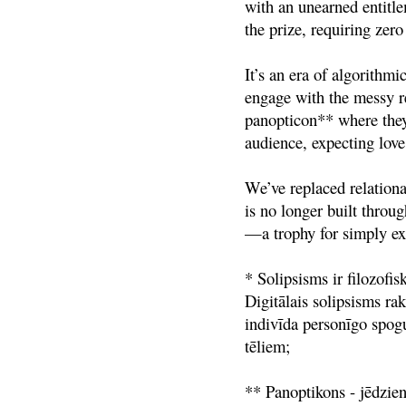
with an unearned entitlem
the prize, requiring zero
It’s an era of algorithm
engage with the messy rea
panopticon** where they
audience, expecting love
We’ve replaced relationa
is no longer built throug
—a trophy for simply exi
* Solipsisms ir filozofis
Digitālais solipsisms rak
indivīda personīgo spogul
tēliem;
** Panoptikons - jēdzien