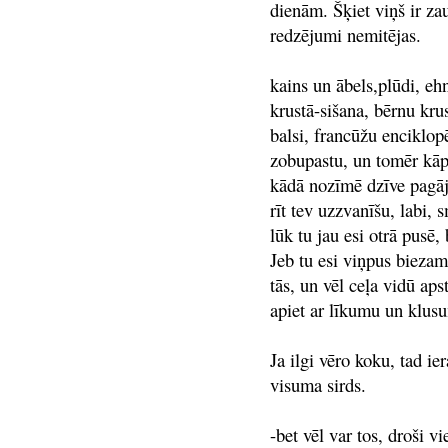
dienām. Šķiet viņš ir zau
redzējumi nemitējas.
kains un ābels,plūdi, eh
krustā-sišana, bērnu kru
balsi, francūžu enciklopē
zobupastu, un tomēr kāpē
kādā nozīmē dzīve pagāju
rīt tev uzzvanīšu, labi, 
lūk tu jau esi otrā pusē,
Jeb tu esi viņpus biezam 
tās, un vēl ceļa vidū aps
apiet ar līkumu un klus
Ja ilgi vēro koku, tad ie
visuma sirds.
-bet vēl var tos, droši vi