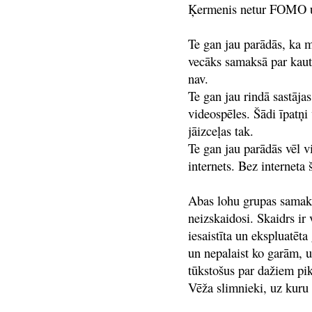
Ķermenis netur FOMO un
Te gan jau parādās, ka m
vecāks samaksā par kaut 
nav.
Te gan jau rindā sastājas
videospēles. Šādi īpatņi 
jāizceļas tak.
Te gan jau parādās vēl vi
internets. Bez interneta 
Abas lohu grupas samaksā
neizskaidosi. Skaidrs ir 
iesaistīta un ekspluatēta
un nepalaist ko garām, u
tūkstošus par dažiem pik
Vēža slimnieki, uz kuru 