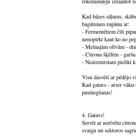
rekomendēju izmantot šo
Kad bāzes sāļums, skāb
bagātinam zupānu ar:
- Fermentētiem čili pipa
nenopirkt kaut ko no pep
- Melnajām olīvām - dim
- Citrona šķēlēm - garšu
- Neaizmirstam pielikt ka
Visu dasvētī ar pēdējo v
Kad gatavs - atver vāku
pasniegšanas!
4. Gatavs!
Servēt ar norīvētu citro
svaigu un sektoros sagrie