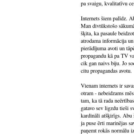
pa svaigu, kvalitatīvu c
Internets šiem palīdz. A
Man divtūkstošo sākumā 
šķita, ka pasaule beidzo
atrodama informācija un 
pierādījuma avoti un tāp
propagandu kā pa TV vai 
cik gan naivs biju. Jo soc
citu propagandas avotu.
Vienam internets ir sava
otram - nebeidzams mēslu
tam, ka tā rada neērtības
gatavo sev ligzdu tieši s
kardināli atšķirīgs. Abu
ja puse ērti marinējas sa
paņemt rokās normālu izz