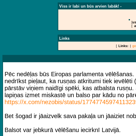
Viss ir labi un būs arvien labāk! -
[
us
[
a
Links
[
Links:
|
go
Pēc nedēļas būs Eiropas parlamenta vēlēšanas. Nea
nedrīkst pieļaut, ka rusņas atkritumi tiek ievēlēt
pārstāv viņiem naidīgi spēki, kas atbalsta rusņu. 
lapiņas izmet miskastē un balso par kādu no pār
https://x.com/nezobis/status/1774774597
411323
Bet šogad ir jāaizvelk sava pakaļa un jāaiziet nob
Balsot var jebkurā vēlēšanu iecirknī Latvijā.