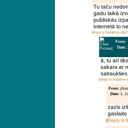
Tu taču nedom
gadu laikā izv
publiskās izp
internetā to n
(
Reply to this
)
(
Parent
) (
T
From:
Date:
ā, tu arī t
sakara ar re
satraukties
(
Reply to this
)
(
Pare
From:
(An
Date:
1. J
zazis iz
gaslaito
(
Reply to t