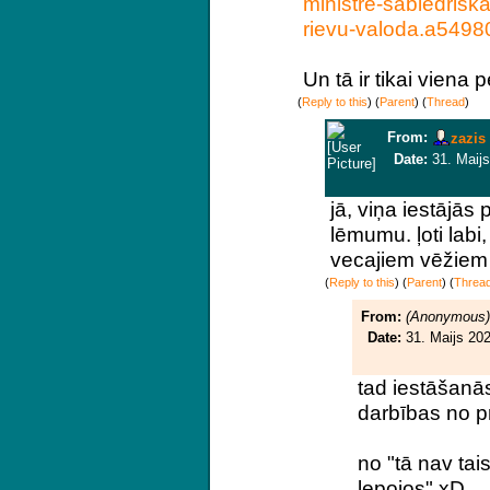
ministre-sabied
risk
rievu-valoda.a5498
Un tā ir tikai viena 
(
Reply to this
)
(
Parent
) (
Thread
)
From:
zazis
Date:
31. Maijs
jā, viņa iestājās
lēmumu. ļoti labi
vecajiem vēžiem s
(
Reply to this
)
(
Parent
) (
Threa
From:
(Anonymous)
Date:
31. Maijs 202
tad iestāšanās
darbības no p
no "tā nav tais
lepojos" xD