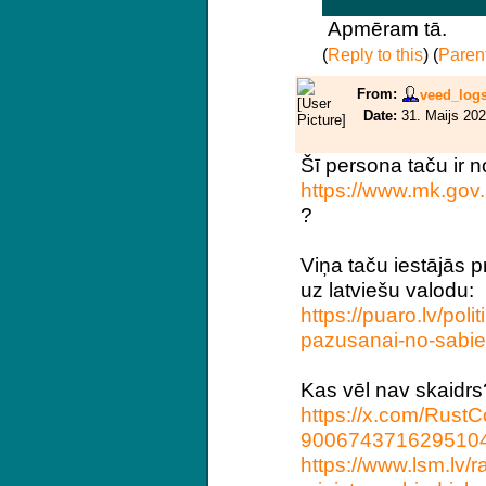
Apmēram tā.
(
Reply to this
)
(
Paren
From:
veed_log
Date:
31. Maijs 202
Šī persona taču ir n
https://www.mk.gov.
?
Viņa taču iestājās p
uz latviešu valodu:
https://puaro.lv/poli
pazusanai-no-sabie
Kas vēl nav skaidrs
https://x.com/RustC
900674371629510
https://www.lsm.lv/ra