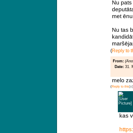
Nu pats 
deputāta
met ēnu 
Nu tas b
kandidā
maršējam
(
Reply to t
From:
(An
Date:
31. 
melo zaz
(
Reply to this
)
(
kas v
https