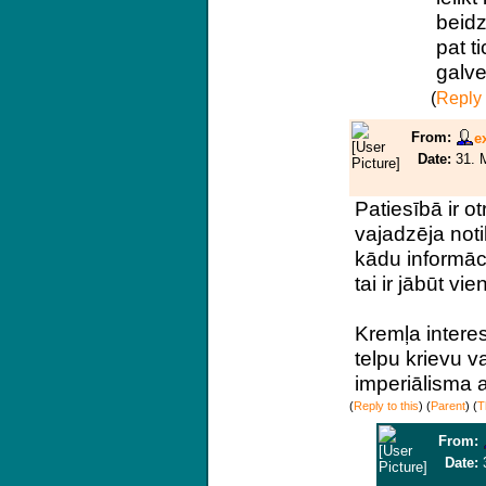
beidz
pat t
galve
(
Reply 
From:
e
Date:
31. 
Patiesībā ir o
vajadzēja notik
kādu informāci
tai ir jābūt vie
Kremļa interesē
telpu krievu v
imperiālisma 
(
Reply to this
)
(
Parent
) (
T
From:
Date: