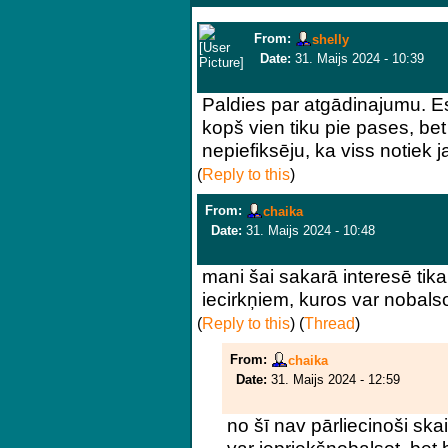
From:
shelly
Date:
31. Maijs 2024 - 10:39
Paldies par atgādinajumu. E
kopš vien tiku pie pases, be
nepiefiksēju, ka viss notiek 
(
Reply to this
)
From:
chaika
Date:
31. Maijs 2024 - 10:48
mani šai sakarā interesē tikai 
iecirkņiem, kuros var nobalsot
(
Reply to this
)
(
Thread
)
From:
chaika
Date:
31. Maijs 2024 - 12:59
no šī nav pārliecinoši ska
var iepriekšnobalsot, bet