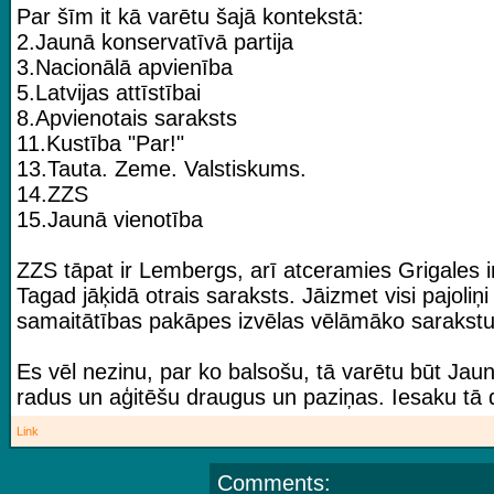
Par šīm it kā varētu šajā kontekstā:
2.Jaunā konservatīvā partija
3.Nacionālā apvienība
5.Latvijas attīstībai
8.Apvienotais saraksts
11.Kustība "Par!"
13.Tauta. Zeme. Valstiskums.
14.ZZS
15.Jaunā vienotība
ZZS tāpat ir Lembergs, arī atceramies Grigales in
Tagad jāķidā otrais saraksts. Jāizmet visi pajoliņi
samaitātības pakāpes izvēlas vēlāmāko sarakstu, 
Es vēl nezinu, par ko balsošu, tā varētu būt Jau
radus un aģitēšu draugus un paziņas. Iesaku tā da
Link
Comments: