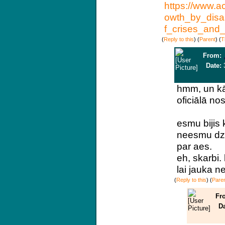
https://www.
owth_by_disa
f_crises_and
(
Reply to this
)
(
Parent
) (
T
From:
Date:
hmm, un kā 
oficiālā no
esmu bijis 
neesmu dzir
par aes.
eh, skarbi.
lai jauka n
(
Reply to this
)
(
Pare
Fr
Da