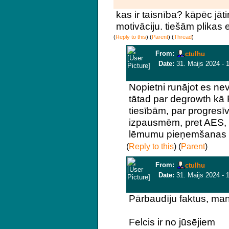
kas ir taisnība? kāpēc jāt
motivāciju. tiešām plikas
(
Reply to this
)
(
Parent
) (
Thread
)
From:
ctulhu
Date:
31. Maijs 2024 - 
Nopietni runājot es nevēl
tātad par degrowth kā 
tiesībām, par progres
izpausmēm, pret AES, p
lēmumu pieņemšanas tā
(
Reply to this
)
(
Parent
)
From:
ctulhu
Date:
31. Maijs 2024 - 
Pārbaudīju faktus, man 
Felcis ir no jūsējiem