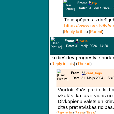
From:
fxp
Date:
31. Maijs 2024 - 
To iespējams izdarīt jeb
https://www.cvk.lv/lv/v
(
Reply to this
)
(
Parent
)
From:
zazis
Date:
31. Maijs 2024 - 14:20
ko tieši tev progresīvie nodar
(
Reply to this
)
(
Thread
)
From:
veed_logs
Date:
31. Maijs 2024 - 15:4
Viņi ļoti cīnās par to, lai 
izkatās, ka tas ir viens no
Divkopienu valsts un kriev
citas pretlatviskas rīcības.
(
Reply to this
)
(
Parent
) (
Thread
)