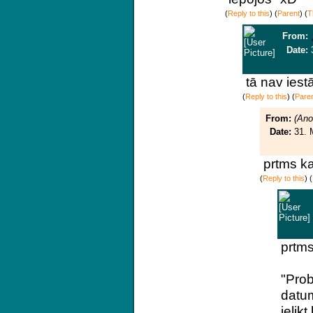
(
Reply to this
)
(
Parent
) (
T
From:
Date:
tā nav ies
(
Reply to this
)
(
Pare
From:
(An
Date:
31. 
prtms ka
(
Reply to this
)
(
prtms
"Prob
datum
ielik