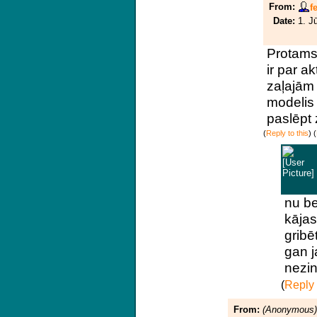
From:
f
Date:
1. J
Protams
ir par a
zaļajām
modelis 
paslēpt 
(
Reply to this
)
(
nu be
kājas 
gribēt
gan j
nezin
(
Reply 
From:
(Anonymous)