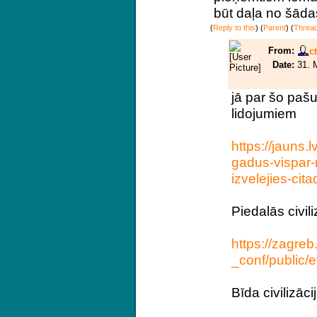
būt daļa no šād
(
Reply to this
)
(
Parent
) (
Threa
From:
c
Date:
31. 
jā par šo paš
lidojumiem
https://jauns.
gadus-vispar-n
izvelejies-cit
Piedalās civili
https://zagre
_conf/public/
Bīda civilizāc