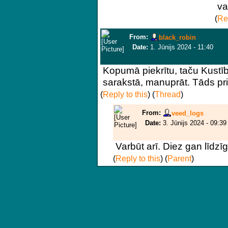
va
(
Rep
From:
black_robin
Date:
1. Jūnijs 2024 - 11:40
Kopumā piekrītu, taču Kustīb
sarakstā, manuprāt. Tāds priek
(
Reply to this
)
(
Thread
)
From:
veed_logs
Date:
3. Jūnijs 2024 - 09:39
Varbūt arī. Diez gan līdzī
(
Reply to this
)
(
Parent
)