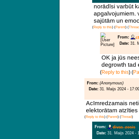
norādīsi varbūt 
apgalvojumiem. v
sajūtām un emoc
(
Reply to this
)
(
Parent
) (
Threa
From:
c
Date:
31. 
OK ja jūs nee
degrowth tad 
(
Reply to this
)
(
Pa
From:
(Anonymous)
Date:
31. Maijs 2024 - 17:0
Acīmredzamais neti
elektorātam atzīties
(
Reply to this
)
(
Parent
) (
Thread
)
From:
divas_zosis
Date:
31. Maijs 2024 - 