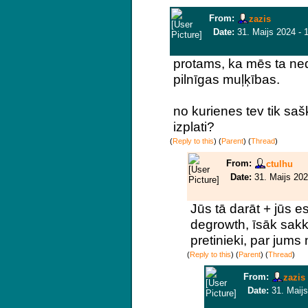
From:
zazis
Date:
31. Maijs 2024 - 
protams, ka mēs ta ned
pilnīgas muļķības.
no kurienes tev tik sašķ
izplati?
(
Reply to this
)
(
Parent
) (
Thread
)
From:
ctulhu
Date:
31. Maijs 202
Jūs tā darāt + jūs 
degrowth, īsāk sakko
pretinieki, par jums
(
Reply to this
)
(
Parent
) (
Thread
)
From:
zazis
Date:
31. Maijs