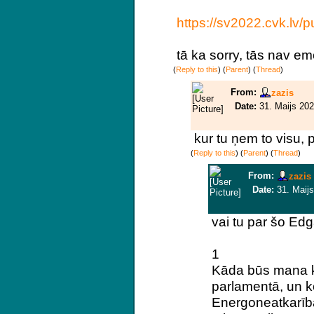
https://sv2022.cvk.lv/p
tā ka sorry, tās nav emoc
(
Reply to this
)
(
Parent
) (
Thread
)
From:
zazis
Date:
31. Maijs 202
kur tu ņem to visu, 
(
Reply to this
)
(
Parent
) (
Thread
)
From:
zazis
Date:
31. Maijs
vai tu par šo Ed
1
Kāda būs mana k
parlamentā, un k
Energoneatkarīb