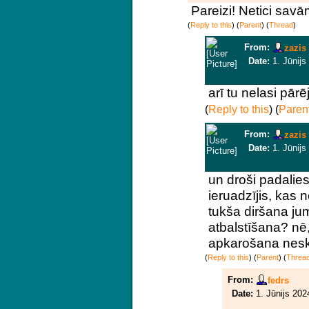
Pareizi! Netici savām
(
Reply to this
)
(
Parent
) (
Thread
)
From:
zazis
Date:
1. Jūnijs
arī tu nelasi pār
(
Reply to this
)
(
Paren
From:
zazis
Date:
1. Jūnijs
un droši padalies
ieruadzījis, kas n
tukša diršana jum
atbalstīšana? nē
apkarošana nesk
(
Reply to this
)
(
Parent
) (
Threa
From:
fedrs
Date:
1. Jūnijs 202