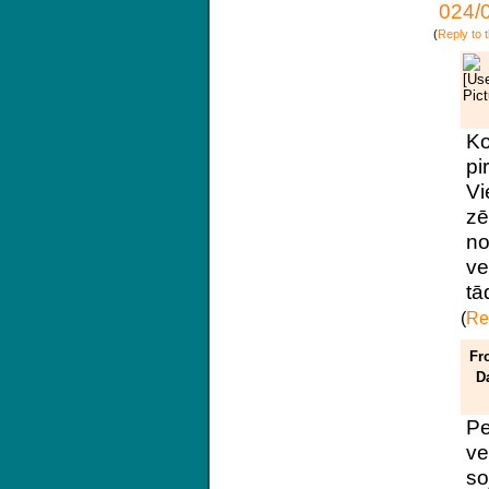
024/
(
Reply to t
Ko
pi
Vi
zē
no
ve
tā
(
Rep
Fr
D
Pe
ve
so