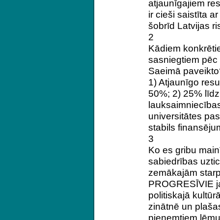
atjaunīgajiem re
ir cieši saistīta 
šobrīd Latvijas ri
2
Kādiem konkrētie
sasniegtiem pēc 
Saeimā paveikto
1) Atjaunīgo res
50%; 2) 25% līdz 
lauksaimniecības
universitātes pa
stabils finansēj
3
Ko es gribu mainīt
sabiedrības uzt
zemākajām starp 
PROGRESĪVIE jau 
politiskajā kultūr
zinātnē un plaša
pieņemtiem lēmu