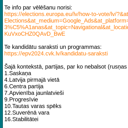
Te info par vēlēšanu norisi:
https://elections.europa.eu/lv/how-to-v
ote/lv/?&
Elections&at_medium=Google_Ads&at_platf
3%C5%A1anas&at_topic=Navigational&at_loc
KuVxoCHZ0QAvD_BwE
Te kandidātu saraksti un programmas:
https://epv2024.cvk.lv/kandidatu-saraks
ti
Šajā kontekstā, partijas, par ko nebalsot (rusņas a
1.Saskaņa
4.Latvija pirmajā vietā
6.Centra partija
7.Apvienība jaunlatvieši
9.Progresīvie
10.Tautas varas spēks
12.Suverēnā vara
16.Stabilitātei