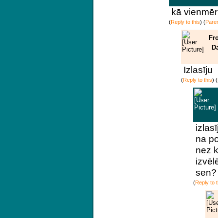
kā vienmēr
(
Reply to this
)
(
Pare
Fr
Da
Izlasīju
(
Reply to this
)
(
izlas
na p
nez k
izvēl
sen? 
(
Reply to t