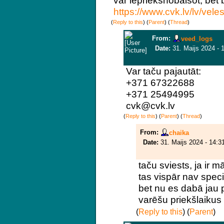
https://www.cvk.lv/lv/vele
(
Reply to this
)
(
Parent
) (
Thread
)
From:
veed_logs
Date:
31. Maijs 2024 - 
Var taču pajautāt:
+371 67322688
+371 25494995
cvk@cvk.lv
(
Reply to this
)
(
Parent
) (
Thread
)
From:
chaika
Date:
31. Maijs 2024 - 14:3
taču sviests, ja ir m
tas vispār nav spec
bet nu es dabā jau 
varēšu priekšlaikus
(
Reply to this
)
(
Parent
)