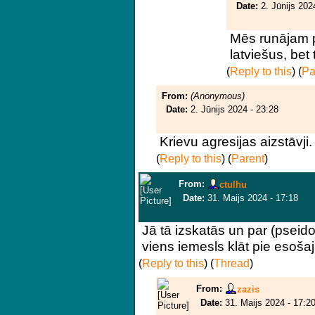
Date:
2. Jūnijs 202
Mēs runājam pa
latviešus, bet
(
Reply to this
)
(
Pa
From:
(Anonymous)
Date:
2. Jūnijs 2024 - 23:28
Krievu agresijas aizstāvji.
(
Reply to this
)
(
Parent
)
From:
ctulhu
Date:
31. Maijs 2024 - 17:18
Jā tā izskatās un par (pseido
viens iemesls klāt pie esoša
(
Reply to this
)
(
Thread
)
From:
zazis
Date:
31. Maijs 2024 - 17:2