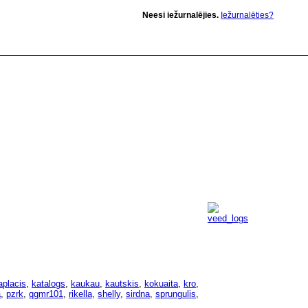
Neesi iežurnalējies.
Iežurnalēties?
aplacis
,
katalogs
,
kaukau
,
kautskis
,
kokuaita
,
kro
,
a
,
pzrk
,
qgmr101
,
rikella
,
shelly
,
sirdna
,
sprungulis
,