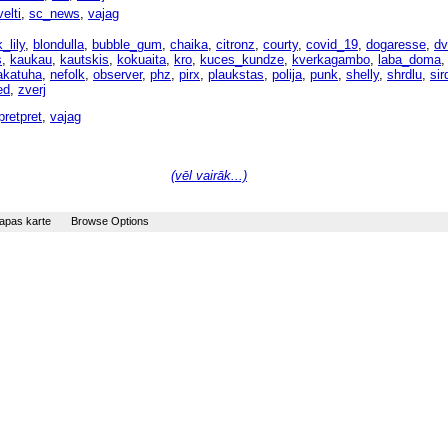
elti
,
sc_news
,
vajag
_lily
,
blondulla
,
bubble_gum
,
chaika
,
citronz
,
courty
,
covid_19
,
dogaresse
,
dv
s
,
kaukau
,
kautskis
,
kokuaita
,
kro
,
kuces_kundze
,
kverkagambo
,
laba_doma
katuha
,
nefolk
,
observer
,
phz
,
pirx
,
plaukstas
,
polija
,
punk
,
shelly
,
shrdlu
,
sir
ed
,
zverj
pretpret
,
vajag
(vēl vairāk...)
apas karte
Browse Options