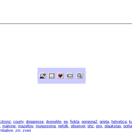
citronz
,
courty
,
dogaresse
,
dveselite
,
ee
,
fjokla
,
gorgona2
,
grieta
,
helvetica
,
k
,
malvine
,
mazeltov
,
mugursoma
,
nefolk
,
observer
,
phz
,
pirx
,
plaukstas
,
polij
imbabve
,
zin
,
zverj