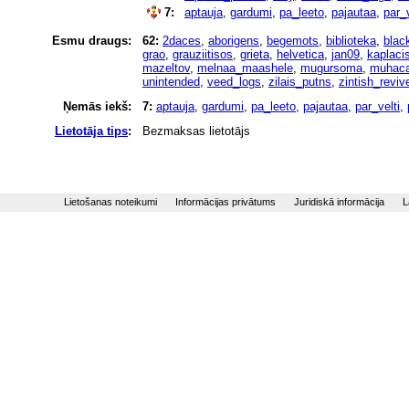
7:
aptauja
,
gardumi
,
pa_leeto
,
pajautaa
,
par_v
Esmu draugs:
62:
2daces
,
aborigens
,
begemots
,
biblioteka
,
black
grao
,
grauziitisos
,
grieta
,
helvetica
,
jan09
,
kaplaci
mazeltov
,
melnaa_maashele
,
mugursoma
,
muhaca
unintended
,
veed_logs
,
zilais_putns
,
zintish_reviv
Ņemās iekš:
7:
aptauja
,
gardumi
,
pa_leeto
,
pajautaa
,
par_velti
,
Lietotāja tips
:
Bezmaksas lietotājs
Lietošanas noteikumi
Informācijas privātums
Juridiskā informācija
L