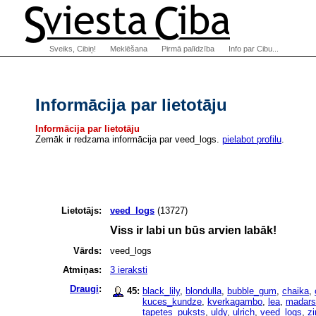
Sveiks, Cibiņ!
Meklēšana
Pirmā palīdzība
Info par Cibu...
Informācija par lietotāju
Informācija par lietotāju
Zemāk ir redzama informācija par veed_logs.
pielabot profilu
.
Lietotājs:
veed_logs
(13727)
Viss ir labi un būs arvien labāk!
Vārds:
veed_logs
Atmiņas:
3 ieraksti
Draugi
:
45:
black_lily
,
blondulla
,
bubble_gum
,
chaika
,
kuces_kundze
,
kverkagambo
,
lea
,
madars
tapetes_puksts
,
uldy
,
ulrich
,
veed_logs
,
z