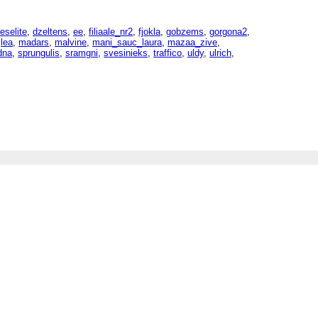
eselite
,
dzeltens
,
ee
,
filiaale_nr2
,
fjokla
,
gobzems
,
gorgona2
,
,
lea
,
madars
,
malvine
,
mani_sauc_laura
,
mazaa_zive
,
dna
,
sprungulis
,
sramgni
,
svesinieks
,
traffico
,
uldy
,
ulrich
,