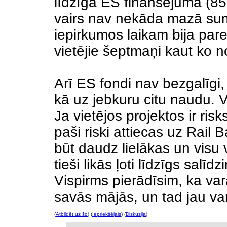
līdzīga ES finansējuma (85%
vairs nav nekāda mazā sum
iepirkumos laikam bija par
vietējie šeptmaņi kaut ko no
Arī ES fondi nav bezgalīgi,
kā uz jebkuru citu naudu. Va
Ja vietējos projektos ir risk
paši riski attiecas uz Rail
būt daudz lielākas un visu
tieši likās ļoti līdzīgs salī
Vispirms pierādīsim, ka var
savās mājās, un tad jau varē
(
Atbildēt uz šo
) (
Iepriekšējais
) (
Diskusija
)