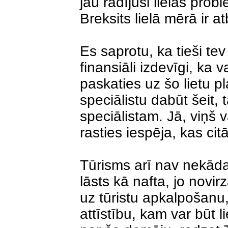
jau radījusi lielas pr
Breksits lielā mērā ir at
Es saprotu, ka tieši t
finansiāli izdevīgi, ka 
paskaties uz šo lietu p
speciālistu dabūt šeit,
speciālistam. Jā, viņš v
rasties iespēja, kas ci
Tūrisms arī nav nekāda 
lāsts kā nafta, jo novi
uz tūristu apkalpošanu,
attīstību, kam var būt li