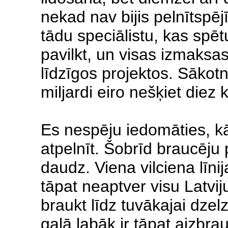
nekad nav bijis pelnītspēj
tādu speciālistu, kas spē
pavilkt, un visas izmaksa
līdzīgos projektos. Sākot
miljardi eiro nešķiet diez 
Es nespēju iedomāties, kā
atpelnīt. Šobrīd braucēju
daudz. Viena vilciena līn
tāpat neaptver visu Latvij
braukt līdz tuvākajai dzel
galā labāk ir tāpat aizbra