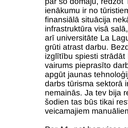
par šo domāju, redzot T
ienākumu ir no tūristie
finansiālā situācija ne
infrastruktūra visā salā,
arī universitāte La Lagu
grūti atrast darbu. Bezd
izglītību spiesti strādāt
vairums pieprasīto darb
apgūt jaunas tehnoloģija
darbs tūrisma sektorā i
nemainās. Ja tev bija r
šodien tas būs tikai re
veicamajiem manuālie