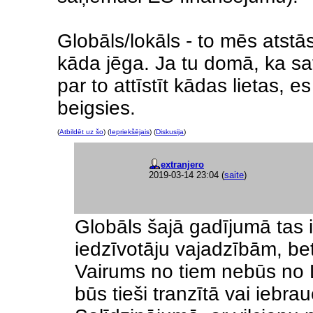
Globāls/lokāls - to mēs atstās
kāda jēga. Ja tu domā, ka s
par to attīstīt kādas lietas, e
beigsies.
(
Atbildēt uz šo
) (
Iepriekšējais
) (
Diskusija
)
extranjero
2019-03-14 23:04
(
saite
)
Globāls šajā gadījumā tas i
iedzīvotāju vajadzībām, bet
Vairums no tiem nebūs no L
būs tieši tranzītā vai iebra