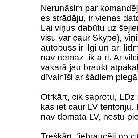
Nerunāsim par komandēju
es strādāju, ir vienas d
Lai viņus dabūtu uz šejien
visu var caur Skype), viņ
autobuss ir ilgi un arī li
nav nemaz tik ātri. Ar vil
vakarā jau braukt atpak
dīvainīši ar šādiem piegā
Otrkārt, cik saprotu, LD
kas iet caur LV teritoriju.
nav domāta LV, nestu p
Treškārt, 'iebraucēji no c