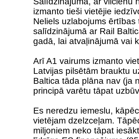
Salīdzinājumā, ar vilcienu 
izmanto tieši vietējie iedzī
Neliels uzlabojums ērtības t
salīdzinājumā ar Rail Balti
gadā, lai atvaļinājumā va
Arī A1 vairums izmanto viet
Latvijas pilsētām brauktu u
Baltica tāda plāna nav (ja n
principā varētu tāpat uzbūvē
Es neredzu iemeslu, kāpēc 
vietējam dzelzceļam. Tāpēc 
miljoniem neko tāpat iesākt 