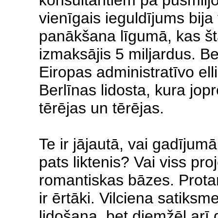
konsultantiem pa pusmiljo
vienīgais ieguldījums bij
panākšana līgumā, kas šta
izmaksājis 5 miljardus. B
Eiropas administratīvo ell
Berlīnas lidosta, kura jop
tērējas un tērējas.
Te ir jājautā, vai gadījum
pats liktenis? Vai viss pro
romantiskas bāzes. Protam
ir ērtāki. Vilciena satiks
lidošana, bet diemžēl arī