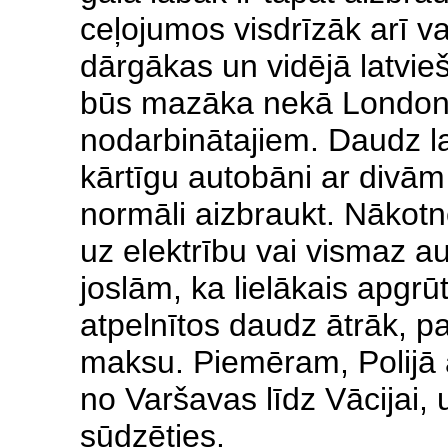
ceļojumos visdrīzāk arī vai
dārgākas un vidējā latvie
būs mazāka nekā Londona
nodarbinātajiem. Daudz l
kārtīgu autobāni ar divām 
normāli aizbraukt. Nākotn
uz elektrību vai vismaz 
joslām, ka lielākais apgrū
atpelnītos daudz ātrāk, pa
maksu. Piemēram, Polijā 
no Varšavas līdz Vācijai,
sūdzēties.