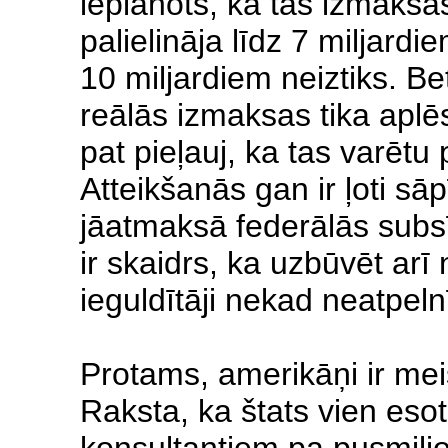
ieplānots, ka tas izmaksā
palielināja līdz 7 miljardi
10 miljardiem neiztiks. Bet
reālās izmaksas tika aplēs
pat pieļauj, ka tas varētu
Atteikšanās gan ir ļoti sā
jāatmaksā federālās subsī
ir skaidrs, ka uzbūvēt ar
ieguldītāji nekad neatpeln
Protams, amerikāņi ir mei
Raksta, ka štats vien es