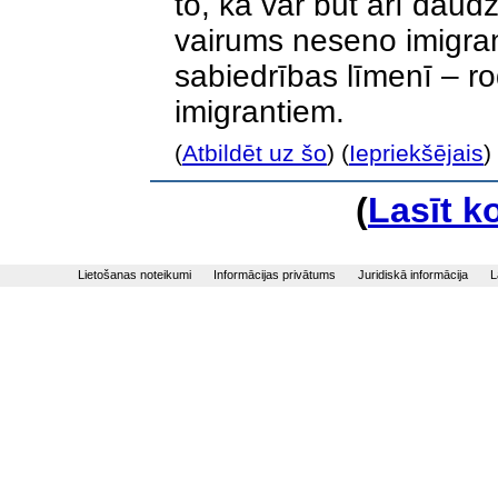
to, ka var būt arī daud
vairums neseno imigran
sabiedrības līmenī – ro
imigrantiem.
(
Atbildēt uz šo
) (
Iepriekšējais
)
(
Lasīt 
Lietošanas noteikumi
Informācijas privātums
Juridiskā informācija
L