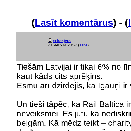
(
Lasīt komentārus
) - (
extranjero
2019-03-14 20:57
(
saite
)
Tiešām Latvijai ir tikai 6% no lī
kaut kāds cits aprēķins.
Esmu arī dzirdējis, ka Igauņi ir vi
Un tieši tāpēc, ka Rail Baltica i
neveiksmei. Es jūtu ka nediskr
beigām. Kā mēdz teikt – charit