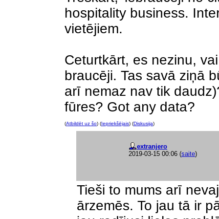
hospitality business. Inte
vietējiem.
Ceturtkārt, es nezinu, va
braucēji. Tas savā ziņā būt
arī nemaz nav tik daudz)
fūres? Got any data?
(
Atbildēt uz šo
) (
Iepriekšējais
) (
Diskusija
)
extranjero
2019-03-15 00:06
(
saite
)
Tieši to mums arī nevaj
ārzemēs. To jau tā ir p