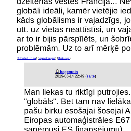
dzeltenās vestes Francijā... Ne
globāli ideāli, kamēr vietējie ie
kāds globālisms ir vajadzīgs, j
utt. uz vietas neattīstīsi, un v
ar to ir bijis pārspīlēts, un šobr
problēmām. Uz to arī mērķē pol
(
Atbildēt uz šo
) (
Iepriekšējais
) (
Diskusija
)
begemots
2019-03-14 22:49
(
saite
)
Man liekas tu riktīgi putrojies
"globāls". Bet tam nav lielāk
pašu birku esošajai šosejai A
Eiropas automaģistrāles E67 
saņēmusi ES finansējumu).