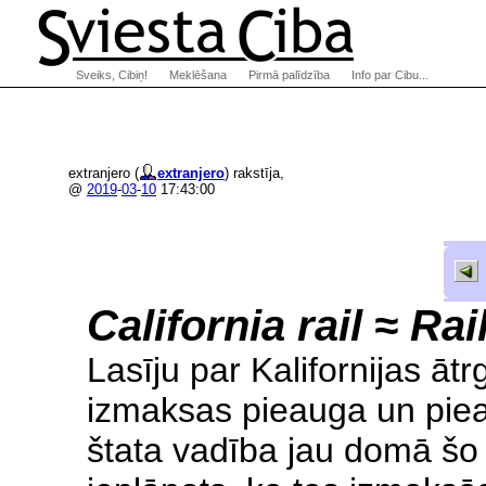
Sveiks, Cibiņ!
Meklēšana
Pirmā palīdzība
Info par Cibu...
extranjero (
extranjero
) rakstīja,
@
2019
-
03
-
10
17:43:00
California rail ≈ Rai
Lasīju par Kalifornijas ātr
izmaksas pieauga un piea
štata vadība jau domā šo 