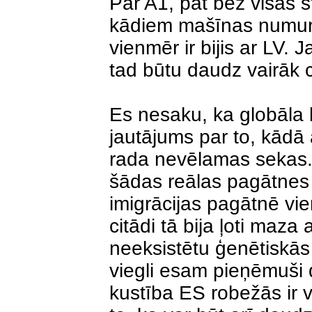
Par A1, pat bez visas s
kādiem mašīnas numur
vienmēr ir bijis ar LV. 
tad būtu daudz vairāk c
Es nesaku, ka globāla ku
jautājums par to, kādā 
rada nevēlamas sekas.
šādas reālas pagātnes 
imigrācijas pagātnē vie
citādi tā bija ļoti maz
neeksistētu ģenētiskās
viegli esam pieņēmuši 
kustība ES robežās ir 