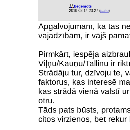
begemots
2019-03-14 23:27
(
saite
)
Apgalvojumam, ka tas nek
vajadzībām, ir vājš pama
Pirmkārt, iespēja aizbra
Viļņu/Kauņu/Tallinu ir rikt
Strādāju tur, dzīvoju te, 
faktorus, kas interesē man
kas strādā vienā valstī u
otru.
Tāds pats būsts, protams
citos virzienos, bet reku