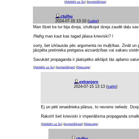
(
Atbildēt uz šo
) (
Iepriekšējais
)
ctulhu
2024-07-15 13:10
(
saite
)
Man šķiet ka tur bija dzeja, iztulkojot dzeja zaudē daļu sav
/Nafig man kaut kas tagad jālasa krieviski? /
sorry, bet izklausās pēc argumenta no muļķības. Zināt un pra
jāizpēta pretinieka pretgaisa aizsardzības vai sakaru sistēma
Savukārt propaganda ir jāatspēko atklājot tās aplamo satur
(
Atbildēt uz šo
) (
Iepriekšējais
) (
Diskusija
)
extranjero
2024-07-15 13:13
(
saite
)
Ej un pēti ienaidnieka plānus, to neviens neliedz. Dzej
Rakstīt šeit krieviski ir imperiālisma propaganda smal
(
Atbildēt uz šo
) (
Iepriekšējais
) (
Diskusija
)
ctulhu