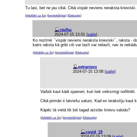
Tu lasi, bet ne jau cibā. Cibā vispār neviens neraksta krieviski
(
Atbildēt uz šo
) (
Iepriekšējais
) (
Diskusija
)
ctulhu
2024-07-15 13:01
(
saite
)
Ko nozīmē ``vispār neviens neraksta krieviski``, raksta - 
katrs raksta kā gribi citi var lasīt var nelasīt, nav te nekā
(
Atbildēt uz šo
) (
Iepriekšējais
) (
Diskusija
)
extranjero
2024-07-15 13:08
(
saite
)
Varbūt kaut kādi spameri, kuri tiek veiksmīgi nofiltrēti.
Cibā primāri ir latviešu saturs. Kad es ierakstīju kaut 
Kāpēc tā vietā tik ļoti tagad aizstāv krievu valodu?
(
Atbildēt uz šo
) (
Iepriekšējais
) (
Diskusija
)
covid_19
2024-07-15 13:09
(
saite
)