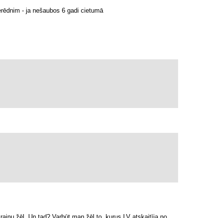
ierēdnim - ja nešaubos 6 gadi cietumā
iņu žēl. Un tad? Varbūt man žēl to, kurus LV atskaitīja no