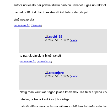
autors notiesāts par pretvalstisku darbību uzvedot lugas un raksto
par neko 10 dod dzirdu ekstrandžērō balsi - da ņihuja!
viņš nesaprata
(
Atbildēt uz šo
) (
Diskusija
)
covid_19
2024-07-15 13:02
(
saite
)
te pat ukrainiski ir bijuši raksti
(
Atbildēt uz šo
) (
Iepriekšējais
)
extranjero
2024-07-15 13:05
(
saite
)
Nafig man kaut kas tagad jālasa krieviski? Tas tikai stiprina kr
Iztulko, ja tas ir kaut kas ļoti vērtīgs.
Latvijā atļāva ukraiņu farmaceitiem strādā bez latviešu valod