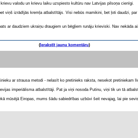
krievu valodu un krievu laiku uzspiesto kultūru nav Latvijas pilsoņa cienīgi.
t viņš izrādījās kremļa atbalstītājs. Visi nebūs mamikini, bet ļoti daudzi, p
pats ar daudziem ukraiņu draugiem un bēgļiem runāju krieviski. Nav nekāda aiz
(
Ierakstīt jaunu komentāru
)
inieku ar strausa metodi - nelasīt ko pretinieks raksta, nesekot pretiniekam lī
ievijas imperiālisma atbalstītāji. Pat ja viņi nosoda Putinu, viņi tik un tā atb
ekā mūsējā Eiropas, mums šādu sabiedrības uzbūvi šeit nevajag, lai pie sevis k