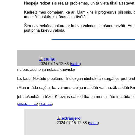
Nespēja redzēt šīs reālās problēmas, un tā vietā tikai aizstāvēt 
Kādreiz mēs domājām, ka arī Mamikins ir progresīvs pilsonis, be
imperiālistiskās kultūras aizstāvētāji.
Šim nav nekāda sakara ar krievu valodas lietošanu privāti. Es 
jāstiprina krievu valoda.
ctulhu
2024-07-15 12:56
(
saite
)
/ cibas auditorija nelasa krieviski/
Es lasu. Nekādu problēmu. Ir diezgan idiotiski aizsargāties pret pret
/Man ir tāda sajūta, ka vairums cibiņu ir atklāti vai mazāk atklāti Kr
ļoti apšaubāma tēze. Krievijas sabiedrība un mentalitāte ir citāda n
(
Atbildēt uz šo
) (
Diskusija
)
extranjero
2024-07-15 12:58
(
saite
)