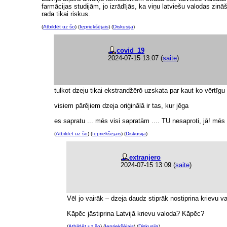
farmācijas studijām, jo izrādījās, ka viņu latviešu valodas zin
rada tikai riskus.
(
Atbildēt uz šo
) (
Iepriekšējais
) (
Diskusija
)
covid_19
2024-07-15 13:07
(
saite
)
tulkot dzeju tikai ekstrandžērō uzskata par kaut ko vērtīgu
visiem pārējiem dzeja oriģinālā ir tas, kur jēga
es sapratu ... mēs visi sapratām .... TU nesaproti, jā! mēs
(
Atbildēt uz šo
) (
Iepriekšējais
) (
Diskusija
)
extranjero
2024-07-15 13:09
(
saite
)
Vēl jo vairāk – dzeja daudz stiprāk nostiprina krievu v
Kāpēc jāstiprina Latvijā krievu valoda? Kāpēc?
(
Atbildēt uz šo
) (
Iepriekšējais
) (
Diskusija
)