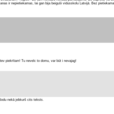
āšanas ir nepietiekamas, lai gan bija beiguši vidusskolu Latvijā. Bez pietiekam
 tev piekrītam! Tu nevelc to domu, var būt i nevajag!
alodu nekā jebkurš cits teksts.