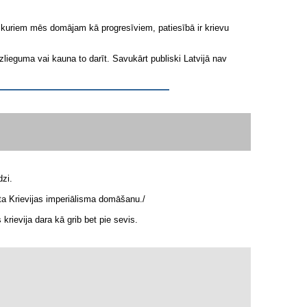
ar kuriem mēs domājam kā progresīviem, patiesībā ir krievu
lieguma vai kauna to darīt. Savukārt publiski Latvijā nav
dzi.
alsta Krievijas imperiālisma domāšanu./
rievija dara kā grib bet pie sevis.