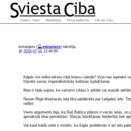
Sveiks, Cibiņ!
Meklēšana
Pirmā palīdzība
Info par Cibu...
extranjero (
extranjero
) rakstīja,
@
2024
-
07
-
15
12:40:00
Kāpēc krii ielika tekstu cibā krievu valodā? Viņa nav iepriekš rak
līdzekli savas imperiālistiskās kultūras izplatīšanai.
Man ir tāda sajūta, ka vairums cibiņu ir atklāti vai mazāk atklāt
Nesen Rīgā Maskavas iela tika pārdēvēta par Latgales ielu. Ta
radījis.
Viens arguments bija, ka Rail Baltica plānos ir vecās ielas, un p
apmaksāt tikai pamattrasi. Staciju būvēšanas lietderība tiek ap
Vai kaut kādā vietā ir minēts, ka šajās problēmās ir arī ielu p