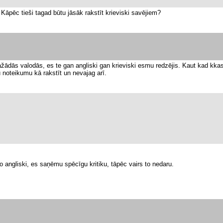
. Kāpēc tieši tagad būtu jāsāk rakstīt krieviski savējiem?
dažādās valodās, es te gan angliski gan krieviski esmu redzējis. Kaut kad kkas
du noteikumu kā rakstīt un nevajag arī.
ko angliski, es saņēmu spēcīgu kritiku, tāpēc vairs to nedaru.