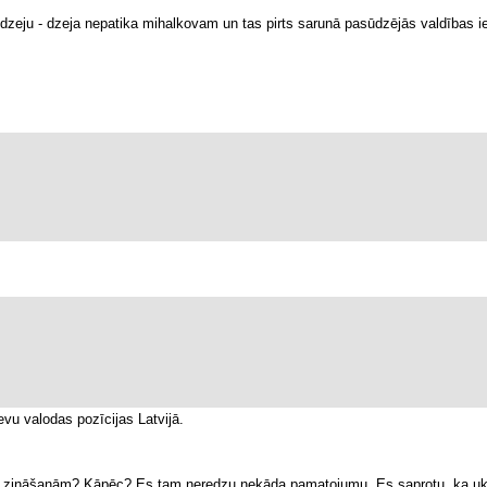
t dzeju - dzeja nepatika mihalkovam un tas pirts sarunā pasūdzējās valdības 
ievu valodas pozīcijas Latvijā.
as zināšanām? Kāpēc? Es tam neredzu nekāda pamatojumu. Es saprotu, ka ukra