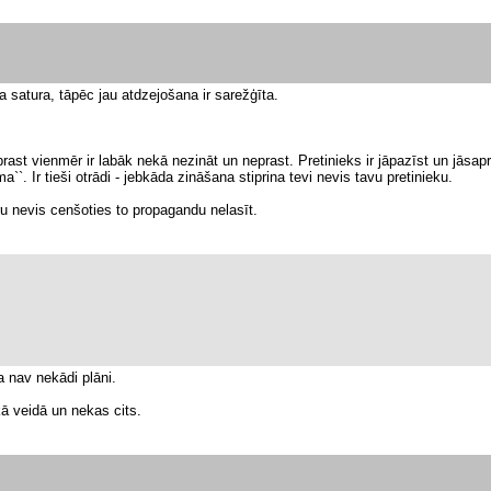
a satura, tāpēc jau atdzejošana ir sarežģīta.
st vienmēr ir labāk nekā nezināt un neprast. Pretinieks ir jāpazīst un jāsaprot
``. Ir tieši otrādi - jebkāda zināšana stiprina tevi nevis tavu pretinieku.
u nevis cenšoties to propagandu nelasīt.
a nav nekādi plāni.
kā veidā un nekas cits.