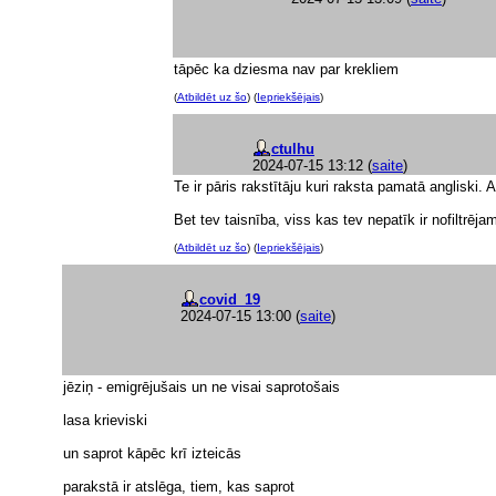
tāpēc ka dziesma nav par krekliem
(
Atbildēt uz šo
) (
Iepriekšējais
)
ctulhu
2024-07-15 13:12
(
saite
)
Te ir pāris rakstītāju kuri raksta pamatā angliski. A
Bet tev taisnība, viss kas tev nepatīk ir nofiltrē
(
Atbildēt uz šo
) (
Iepriekšējais
)
covid_19
2024-07-15 13:00
(
saite
)
jēziņ - emigrējušais un ne visai saprotošais
lasa krieviski
un saprot kāpēc krī izteicās
parakstā ir atslēga, tiem, kas saprot