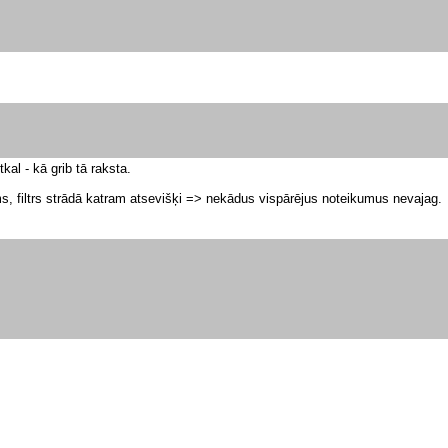
tkal - kā grib tā raksta.
jams, filtrs strādā katram atsevišķi => nekādus vispārējus noteikumus nevajag.