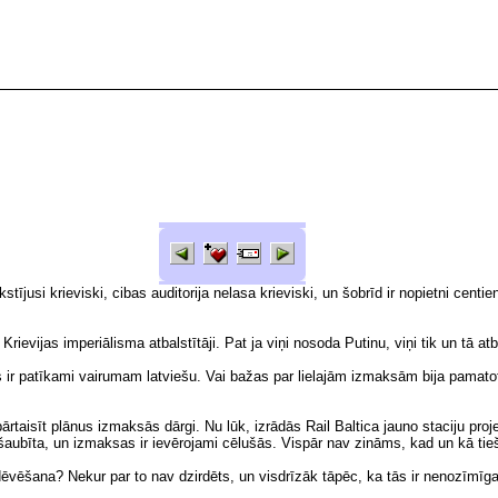
stījusi krieviski, cibas auditorija nelasa krieviski, un šobrīd ir nopietni centi
i Krievijas imperiālisma atbalstītāji. Pat ja viņi nosoda Putinu, viņi tik un tā 
s ir patīkami vairumam latviešu. Vai bažas par lielajām izmaksām bija pamato
ārtaisīt plānus izmaksās dārgi. Nu lūk, izrādās Rail Baltica jauno staciju proje
šaubīta, un izmaksas ir ievērojami cēlušās. Vispār nav zināms, kad un kā tieši
ārdēvēšana? Nekur par to nav dzirdēts, un visdrīzāk tāpēc, ka tās ir nenozīmī