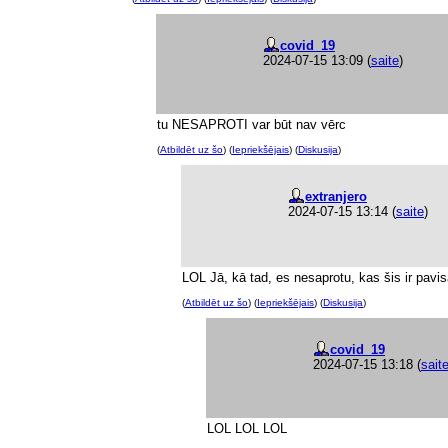
covid_19
2024-07-15 13:09
(
saite
)
tu NESAPROTI var būt nav vērc
(
Atbildēt uz šo
) (
Iepriekšējais
) (
Diskusija
)
extranjero
2024-07-15 13:14
(
saite
)
LOL Jā, kā tad, es nesaprotu, kas šis ir pavis
(
Atbildēt uz šo
) (
Iepriekšējais
) (
Diskusija
)
covid_19
2024-07-15 13:18
(
sait
LOL LOL LOL