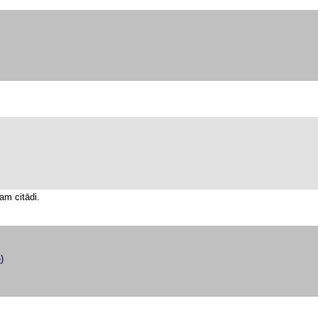
am citādi.
e
)