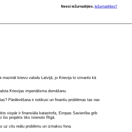
Neesi iežurnalējies.
Iežurnalēties?
eni mazināt krievu valodu Latvijā, jo Krievija to izmanto kā
atbalsta Krievijas imperiālisma domāšanu.
tas? Pārdēvēšana ir notikusi un finanšu problēmas tas nav
kts vispār ir finansiāla katastrofa, Eiropas Savienība grib
 šis projekts tiks īstenots Rīgā.
gas uz citu reālu problēmu un izmaksu fona.