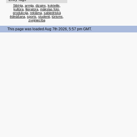
Sibīrija
,
armija
,
dizains
,
kokteilis
,
kultūra
,
literatūra
,
mākslas foto
,
produkcija
,
reklāma
,
sabiedriskā
ēdināšana
,
sports
,
studenti
,
tūrisms
,
zvejniecība
This page was loaded Aug 7th 2026, 5:57 pm GMT.