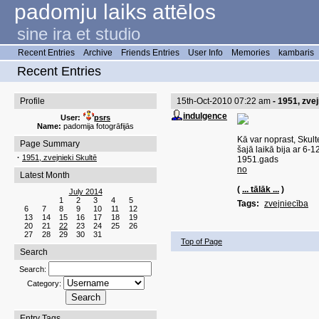
padomju laiks attēlos
sine ira et studio
Recent Entries
Archive
Friends Entries
User Info
Memories
kambaris
Recent Entries
Profile
15th-Oct-2010 07:22 am
- 1951, zvej
indulgence
User:
psrs
Name:
padomija fotogrāfijās
Kā var noprast, Skult
Page Summary
šajā laikā bija ar 6-1
·
1951, zvejnieki Skultē
1951.gads
no
Latest Month
(
... tālāk ...
)
July 2014
1
2
3
4
5
Tags:
zvejniecība
6
7
8
9
10
11
12
13
14
15
16
17
18
19
20
21
22
23
24
25
26
27
28
29
30
31
Top of Page
Search
Search:
Category:
Entry Tags