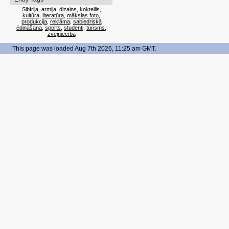
Sibīrija
,
armija
,
dizains
,
kokteilis
,
kultūra
,
literatūra
,
mākslas foto
,
produkcija
,
reklāma
,
sabiedriskā
ēdināšana
,
sports
,
studenti
,
tūrisms
,
zvejniecība
This page was loaded Aug 7th 2026, 11:25 am GMT.