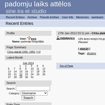
padomju laiks attēlos
sine ira et studio
Recent Entries
Archive
Friends Entries
User Info
Memories
kambaris
Recent Entries
Profile
27th-Jan-2012 03:11 pm
- Cirka pla
indulgence
User:
psrs
«Из всех искусств 
Name:
padomija fotogrāfijās
/Ленин/
Page Summary
(
plakāti
)
·
Cirka plakāti 1930.-1950.
[+1]
Tags:
dizains
Latest Month
July 2014
1
2
3
4
5
Top of Page
6
7
8
9
10
11
12
13
14
15
16
17
18
19
20
21
22
23
24
25
26
27
28
29
30
31
Search
Search:
Category:
Entry Tags