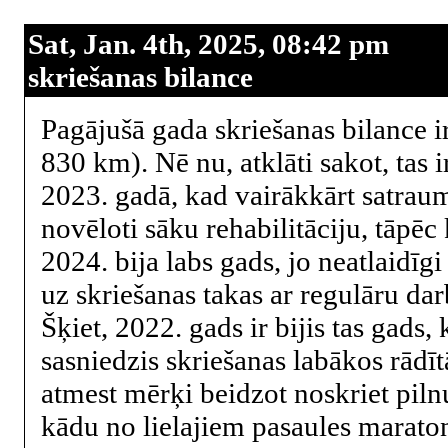
Sat, Jan. 4th, 2025, 08:42 pm
skriešanas bilance
Pagājušā gada skriešanas bilance i
830 km). Nē nu, atklāti sakot, tas i
2023. gadā, kad vairākkārt satrau
novēloti sāku rehabilitāciju, tāpē
2024. bija labs gads, jo neatlaidīgi
uz skriešanas takas ar regulāru dar
Šķiet, 2022. gads ir bijis tas gads
sasniedzis skriešanas labākos rādīt
atmest mērķi beidzot noskriet pil
kādu no lielajiem pasaules marato