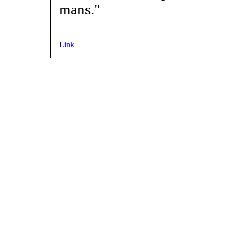
mans."
Link