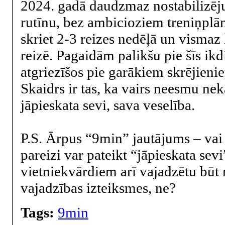
2024. gadā daudzmaz nostabilizēju
rutīnu, bez ambicioziem treniņplān
skriet 2-3 reizes nedēļā un visma
reizē. Pagaidām palikšu pie šīs ikd
atgriezīšos pie garākiem skrējienie
Skaidrs ir tas, ka vairs neesmu nek
jāpieskata sevi, sava veselība.
P.S. Ārpus “9min” jautājums – vai
pareizi var pateikt “jāpieskata sevi
vietniekvārdiem arī vajadzētu būt
vajadzības izteiksmes, ne?
Tags:
9min