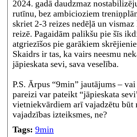
2024. gadā daudzmaz nostabilizēju
rutīnu, bez ambicioziem treniņplān
skriet 2-3 reizes nedēļā un visma
reizē. Pagaidām palikšu pie šīs ikd
atgriezīšos pie garākiem skrējienie
Skaidrs ir tas, ka vairs neesmu nek
jāpieskata sevi, sava veselība.
P.S. Ārpus “9min” jautājums – vai
pareizi var pateikt “jāpieskata sevi
vietniekvārdiem arī vajadzētu būt
vajadzības izteiksmes, ne?
Tags:
9min