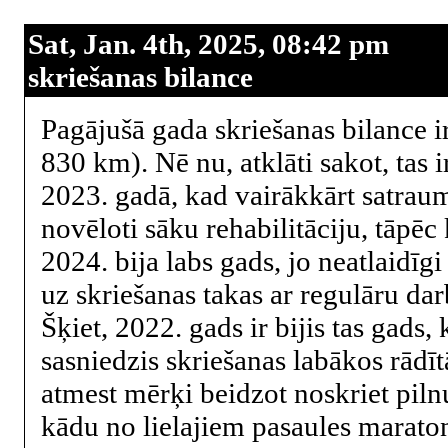
Sat, Jan. 4th, 2025, 08:42 pm
skriešanas bilance
Pagājušā gada skriešanas bilance i
830 km). Nē nu, atklāti sakot, tas i
2023. gadā, kad vairākkārt satrau
novēloti sāku rehabilitāciju, tāpē
2024. bija labs gads, jo neatlaidīgi
uz skriešanas takas ar regulāru dar
Šķiet, 2022. gads ir bijis tas gads
sasniedzis skriešanas labākos rādīt
atmest mērķi beidzot noskriet pil
kādu no lielajiem pasaules marato