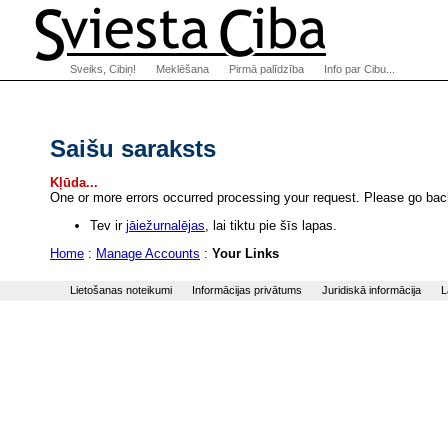
Sveiks, Cibiņ!
Meklēšana
Pirmā palīdzība
Info par Cibu...
Saišu saraksts
Kļūda...
One or more errors occurred processing your request. Please go back
Tev ir
jāiežurnalējas
, lai tiktu pie šīs lapas.
Home
:
Manage Accounts
:
Your Links
Lietošanas noteikumi
Informācijas privātums
Juridiskā informācija
L