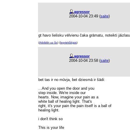
agressor
2004-10-04 23:49
(
saite
)
gt havo lielisku vēlvienu čaka grāmatu, noteikti jāizlas
(
Atbildēt uz šo
) (
Iepriekšējais
)
agressor
2004-10-04 23:58
(
saite
)
bet tas ir no mūvja, bet dziesmā ir šādi:
...And you open the door and you
step inside. We're inside our
hearts. Now, imagine your pain as a
white ball of healing light. That's
right, it's your pain the pain itself is a ball of
healing light.
i don't think so
This is your life