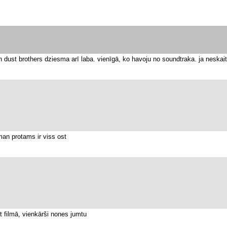
n dust brothers dziesma arī laba. vienīgā, ko havoju no soundtraka. ja neskai
man protams ir viss ost
t filmā, vienkārši nones jumtu