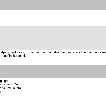
 atpakaļ ielikt kaudzi citātu no tās grāmatas, bet posts izrādījās par garu - vi
ja mēģināšu vēlreiz
g light
 our chest. Our
 talked us into
n
.