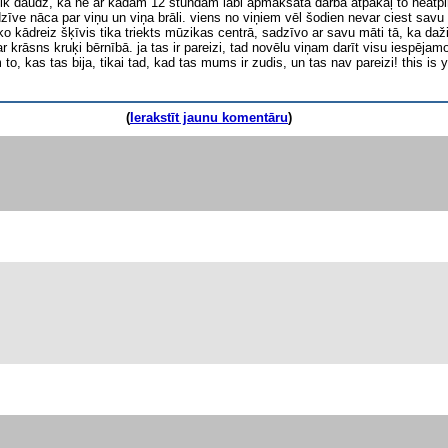
tik daudz, ka ne ar kādām 12 stundām labi apmaksātā darbā atpakaļ to neatpi
īve nāca par viņu un viņa brāli. viens no viņiem vēl šodien nevar ciest sav
ko kādreiz šķīvis tika triekts mūzikas centrā, sadzīvo ar savu māti tā, ka da
i ar krāsns kruķi bērnībā. ja tas ir pareizi, tad novēlu viņam darīt visu iesp
to, kas tas bija, tikai tad, kad tas mums ir zudis, un tas nav pareizi! this is y
(
Ierakstīt jaunu komentāru
)