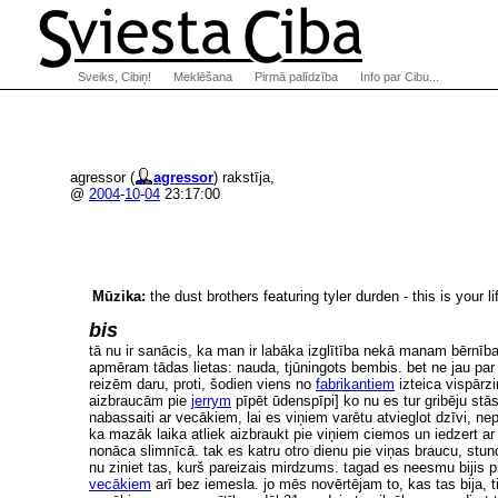
Sveiks, Cibiņ!
Meklēšana
Pirmā palīdzība
Info par Cibu...
agressor (
agressor
) rakstīja,
@
2004
-
10
-
04
23:17:00
Mūzika:
the dust brothers featuring tyler durden - this is your li
bis
tā nu ir sanācis, ka man ir labāka izglītība nekā manam bērnīb
apmēram tādas lietas: nauda, tjūningots bembis. bet ne jau par to
reizēm daru, proti, šodien viens no
fabrikantiem
izteica vispārz
aizbraucām pie
jerrym
pīpēt ūdenspīpi] ko nu es tur gribēju stā
nabassaiti ar vecākiem, lai es viņiem varētu atvieglot dzīvi, ne
ka mazāk laika atliek aizbraukt pie viņiem ciemos un iedzert a
nonāca slimnīcā. tak es katru otro dienu pie viņas braucu, stun
nu ziniet tas, kurš pareizais mirdzums. tagad es neesmu bijis p
vecākiem
arī bez iemesla. jo mēs novērtējam to, kas tas bija, 