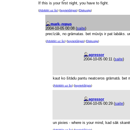
If this is your first night, you have to fight.
(
Atbildēt uz šo
) (
Iepriekšējais
) (
Diskusija
)
mark_repus
2004-10-05 00:08
(
saite
)
precīzāk, no grāmatas. bet mūvijs ir pat labāks. u
(
Atbildēt uz šo
) (
Iepriekšējais
) (
Diskusija
)
agressor
2004-10-05 00:11
(
saite
)
kaut ko šitādu pantu neatceros grāmatā. bet 
(
Atbildēt uz šo
) (
Iepriekšējais
)
agressor
2004-10-05 00:29
(
saite
)
un pixies - where is your mind, kad sāk skanē
(
Atbildēt uz šo
) (
Iepriekšējais
)