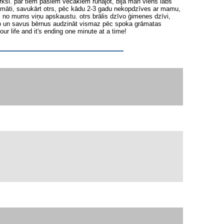
rksi. par tiem pašiem vecākiem runājot, bija man viens labs
u māti, savukārt otrs, pēc kādu 2-3 gadu nekopdzīves ar mamu,
ži no mums viņu apskaustu. otrs brālis dzīvo ģimenes dzīvi,
ējamo un savus bērnus audzināt vismaz pēc spoka grāmatas
our life and it's ending one minute at a time!