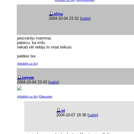
elina
2004-10-04 23:32
(
saite
)
piezvanīju mammai.
pateicu, ka mīlu.
nekad vēl nebiju to viņai teikusi.
paldies tev.
(
Atbildēt uz šo
)
jerrym
2004-10-04 23:43
(
saite
)
(
Atbildēt uz šo
) (
Diskusija
)
gt
2004-10-07 18:38
(
saite
)