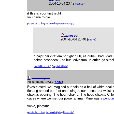
2004-10-04 23:42
(
saite
)
if this is your first night
you have to die
(
Atbildēt uz šo
) (
Iepriekšējais
) (
Diskusija
)
agressor
2004-10-04 23:48
(
saite
)
runājot par citātiem no fight club, es gribēju kādu gadu
nekas nesanāca, kad būs iedvesma un attiecīga sitāci
(
Atbildēt uz šo
) (
Iepriekšējais
)
mark_repus
2004-10-04 23:46
(
saite
)
Eyes closed, we imagined our pain as a ball of white healin
floating around our feet and rising to our knees, our waist,
chakras opening. The heart chakra. The head chakra. Chloe
caves where we met our power animal. Mine was a
pengui
vobļa, pingvīns...
(
Atbildēt uz šo
) (
Iepriekšējais
) (
Diskusija
)