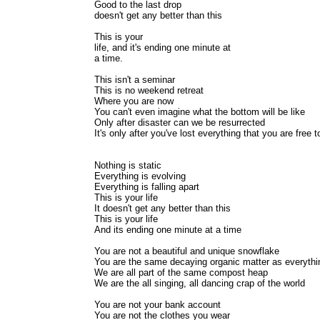
Good to the last drop
doesn't get any better than this
This is your
life, and it's ending one minute at
a time.
This isn't a seminar
This is no weekend retreat
Where you are now
You can't even imagine what the bottom will be like
Only after disaster can we be resurrected
It's only after you've lost everything that you are free 
Nothing is static
Everything is evolving
Everything is falling apart
This is your life
It doesn't get any better than this
This is your life
And its ending one minute at a time
You are not a beautiful and unique snowflake
You are the same decaying organic matter as everythi
We are all part of the same compost heap
We are the all singing, all dancing crap of the world
You are not your bank account
You are not the clothes you wear