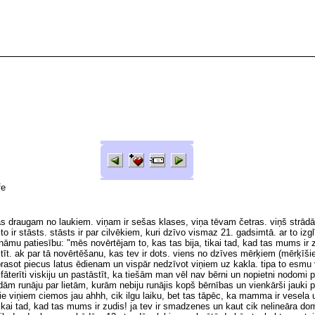
fe
as draugam no laukiem. viņam ir sešas klases, viņa tēvam četras. viņš strād
 ir stāsts. stāsts ir par cilvēkiem, kuri dzīvo vismaz 21. gadsimtā. ar to izgl
ināmu patiesību: "mēs novērtējam to, kas tas bija, tikai tad, kad tas mums ir
stīt. ak par tā novērtēšanu, kas tev ir dots. viens no dzīves mērķiem (mērķīš
prasot piecus latus ēdienam un vispār nedzīvot viņiem uz kakla. tipa to esmu vei
r fāterīti viskiju un pastāstīt, ka tiešām man vēl nav bērni un nopietni nodo
dām runāju par lietām, kurām nebiju runājis kopš bērnības un vienkārši jauki p
ie viņiem ciemos jau ahhh, cik ilgu laiku, bet tas tāpēc, ka mamma ir vesela 
tikai tad, kad tas mums ir zudis! ja tev ir smadzenes un kaut cik nelineāra do