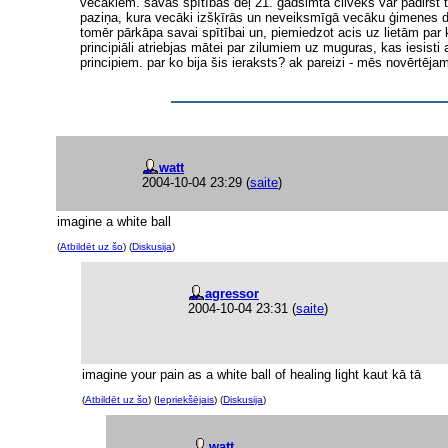
vecākiem. savas spītības dēļ 21. gadsimta cilvēks var padirst 
paziņa, kura vecāki izšķīrās un neveiksmīgā vecāku ģimenes dz
tomēr pārkāpa savai spītībai un, piemiedzot acis uz lietām par 
principiāli atriebjas mātei par zilumiem uz muguras, kas iesist
principiem. par ko bija šis ieraksts? ak pareizi - mēs novērtējam 
watt
2004-10-04 23:29
(
saite
)
imagine a white ball
(
Atbildēt uz šo
) (
Diskusija
)
agressor
2004-10-04 23:31
(
saite
)
imagine your pain as a white ball of healing light kaut kā tā
(
Atbildēt uz šo
) (
Iepriekšējais
) (
Diskusija
)
watt