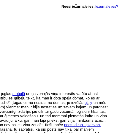
Neesi iežurnalējies.
Iežurnalēties?
ā juglas
statoilā
un galvenajās viņa interesēs varētu atrast
ītību es gribēju teikt, ka man ir dota spēja domāt, ko es arī
 zudis!" [tagad esmu nosists no domas, jo ievēlās
gt
,
y
un mēs
iem) vienmēr man ir bijis nostāties uz savām kājām un pārgriezt
ksmīgi izdarījis jau cik tur gadu vecumā. loģiski ir tikai tas,
mi par ģimenes veidošanu. un tad mammai piemetās kaite un viņa
avadīju laiku, gan man bija prieks, gan viņai mirdzums acīs...
un nav bailes viņu zaudēt. tieši tapēc
neesi dirsa - piezvani
māšana, tu sapratīsi, ka šis posts nav tikai par maniem