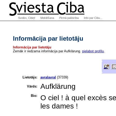
Sveiks, Cibiņ!
Meklēšana
Pirmā palīdzība
Info par Cibu...
Informācija par lietotāju
Informācija par lietotāju
Zemāk ir redzama informācija par Aufklärung.
pielabot profilu
.
Lietotājs:
avralavral
(37339)
Aufklärung
Vārds:
Bio:
O ciel ! à quel excès se
les dames !