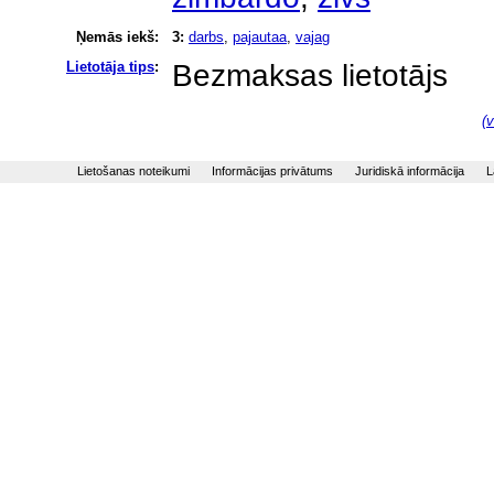
Ņemās iekš:
3:
darbs
,
pajautaa
,
vajag
Lietotāja tips
:
Bezmaksas lietotājs
(v
Lietošanas noteikumi
Informācijas privātums
Juridiskā informācija
L