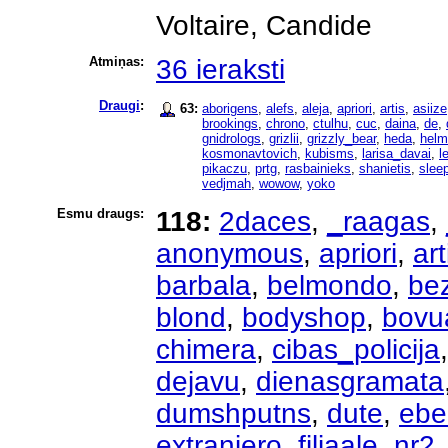
Voltaire, Candide
Atmiņas:
36 ieraksti
Draugi
:
63:
aborigens
,
alefs
,
aleja
,
apriori
,
artis
,
asiize
brookings
,
chrono
,
ctulhu
,
cuc
,
daina
,
de
,
gnidrologs
,
grizlii
,
grizzly_bear
,
heda
,
helm
kosmonavtovich
,
kubisms
,
larisa_davai
,
l
pikaczu
,
prtg
,
rasbainieks
,
shanietis
,
slee
vedjmah
,
wowow
,
yoko
Esmu draugs:
118:
2daces
,
_raagas
,
anonymous
,
apriori
,
art
barbala
,
belmondo
,
bez
blond
,
bodyshop
,
bovu
chimera
,
cibas_policija
dejavu
,
dienasgramata
dumshputns
,
dute
,
ebe
extranjero
,
filiaale_nr2