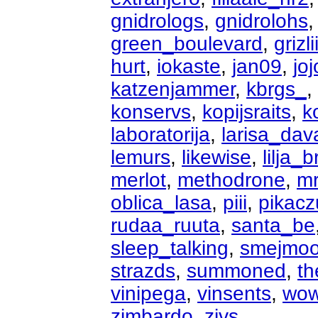
gnidrologs
,
gnidrolohs
green_boulevard
,
grizli
hurt
,
iokaste
,
jan09
,
joj
katzenjammer
,
kbrgs_
,
konservs
,
kopijsraits
,
k
laboratorija
,
larisa_dav
lemurs
,
likewise
,
lilja_b
merlot
,
methodrone
,
mr
oblica_lasa
,
piii
,
pikacz
rudaa_ruuta
,
santa_be
sleep_talking
,
smejmo
strazds
,
summoned
,
th
vinipega
,
vinsents
,
wo
zimbardo
,
zivs