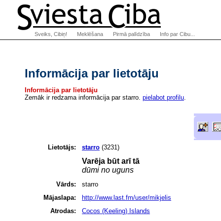
Sveiks, Cibiņ!
Meklēšana
Pirmā palīdzība
Info par Cibu...
Informācija par lietotāju
Informācija par lietotāju
Zemāk ir redzama informācija par starro.
pielabot profilu
.
Lietotājs:
starro
(3231)
Varēja būt arī tā
dūmi no uguns
Vārds:
starro
Mājaslapa:
http://www.last.fm/user/mikjelis
Atrodas:
Cocos (Keeling) Islands