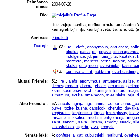
Dzimšanas
2004-07-28
diena:
Bio:
Reiz zaļoja jaunība, cerības plauka un nākotne š
kas agrāk bij' mīļš, kas bij' svēts, tra la lā, utt.
Atmiņas:
9 ieraksti
Draugi
:
62:
_re_
,
alefs
,
anonymous
,
antuanete
,
asii
chaika
,
daina
,
de
,
dejavu
,
dienasgramat
indulgence
,
jd
,
jim
,
juris_tilts
,
kautskis
,
martcore
,
meness_berns
,
norkoz
,
observ
skuka
,
smejmoon
,
svesinieks
,
taisni_ba
3:
confuse_a_cat
,
notikumi
,
overheardinrig
Mutual Friends:
51:
_re_
,
alefs
,
anonymous
,
antuanete
,
asiize
,
a
dienasgramata
,
dooora
,
ebece
,
ernuerna
,
gedimm
kkmi
,
kosmonavtovich
,
kuminjsh
,
lemurs
,
magno
simamura
,
skuka
,
smejmoon
,
svesinieks
,
teja
,
t
Also Friend of:
67:
aabols
,
aginja
,
ago
,
anima
,
asteor
,
aurora_bo
burve_rozite
,
busha
,
capslock
,
cherubz
,
davaika
kopijsraits
,
kriptoniims
,
lliepa
,
losthighway
,
lux_y
misame
,
missalise
,
moda
,
montgomerijs
,
mugur
saint
,
sanomi
,
sava__istaba
,
scooby_snack
,
sil
vilksskabais
,
zigrida
,
zivs
,
zobgale
Ņemās iekš:
4:
confuse_a_cat
,
dubultnieki
,
notikumi
,
overhear