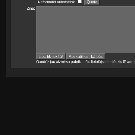
Neformatēt automātiski:
Ziņa:
Gandrīz jau aizmirsu pateikt – šis lietotājs ir ieslēdzis IP a