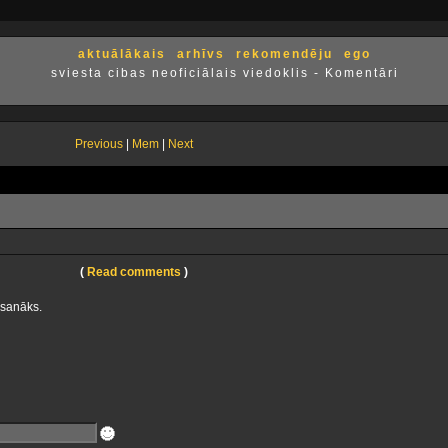
aktuālākais
arhīvs
rekomendēju
ego
sviesta cibas neoficiālais viedoklis - Komentāri
Previous
|
Mem
|
Next
(
Read comments
)
esanāks.