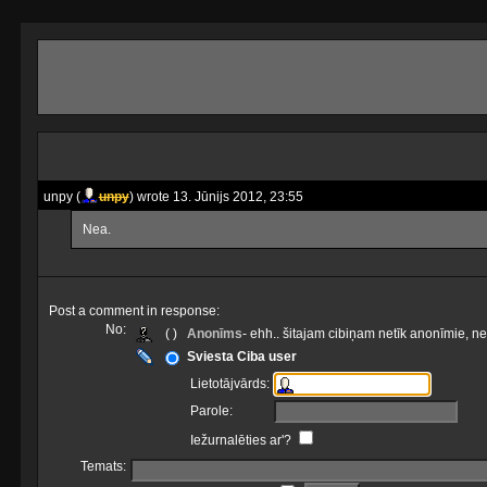
unpy (
unpy
) wrote 13. Jūnijs 2012, 23:55
Nea.
Post a comment in response:
No:
( )
Anonīms
- ehh.. šitajam cibiņam netīk anonīmie, n
Sviesta Ciba user
Lietotājvārds:
Parole:
Iežurnalēties ar'?
Temats: