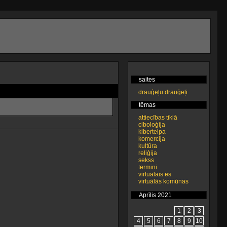
saites
drauģeļu drauģeļi
tēmas
attiecības tīklā
ciboloģija
kibertelpa
komercija
kultūra
reliģija
sekss
termini
virtuālais es
virtuālās komūnas
Aprīlis 2021
1
2
3
4
5
6
7
8
9
10