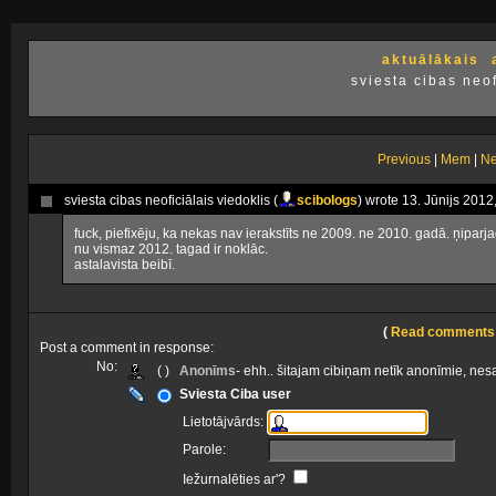
aktuālākais
sviesta cibas neof
Previous
|
Mem
|
Ne
sviesta cibas neoficiālais viedoklis (
scibologs
) wrote 13. Jūnijs 2012
fuck, piefixēju, ka nekas nav ierakstīts ne 2009. ne 2010. gadā. ņiparj
nu vismaz 2012. tagad ir noklāc.
astalavista beibī.
(
Read comments
Post a comment in response:
No:
( )
Anonīms
- ehh.. šitajam cibiņam netīk anonīmie, nes
Sviesta Ciba user
Lietotājvārds:
Parole:
Iežurnalēties ar'?