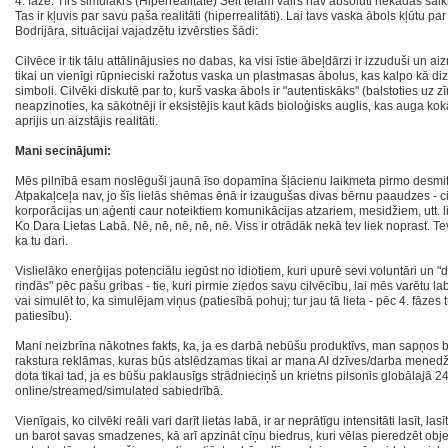
4. fāze: Tīrs simulakrs (Hiperrealitāte) Šeit tēlam vairs nav absolūti nekādas saik
Tas ir kļuvis par savu paša realitāti (hiperrealitāti). Lai tavs vaska ābols kļūtu pa
Bodrijāra, situācijai vajadzētu izvērsties šādi:
Cilvēce ir tik tālu attālinājusies no dabas, ka visi īstie ābeļdārzi ir izzuduši un ai
tikai un vienīgi rūpnieciski ražotus vaska un plastmasas ābolus, kas kalpo kā di
simboli. Cilvēki diskutē par to, kurš vaska ābols ir "autentiskāks" (balstoties uz 
neapzinoties, ka sākotnēji ir eksistējis kaut kāds bioloģisks auglis, kas auga kok
aprijis un aizstājis realitāti.
Mani secinājumi:
Mēs pilnībā esam noslēguši jaunā īso dopamīna šļācienu laikmeta pirmo desmit
Atpakaļceļa nav, jo šīs lielās shēmas ēnā ir izaugušas divas bērnu paaudzes - c
korporācijas un aģenti caur noteiktiem komunikācijas atzariem, mesidžiem, utt. lie
Ko Dara Lietas Labā. Nē, nē, nē, nē, nē. Viss ir otrādāk nekā tev liek noprast. Te
ka tu dari.
Vislielāko enerģijas potenciālu iegūst no idiotiem, kuri upurē sevi voluntāri un 
rindās" pēc pašu gribas - tie, kuri pirmie ziedos savu cilvēcību, lai mēs varētu l
vai simulēt to, ka simulējam viņus (patiesībā pohuj; tur jau tā lieta - pēc 4. fāzes 
patiesību).
Mani neizbrīna nākotnes fakts, ka, ja es darbā nebūšu produktīvs, man sapņos bi
rakstura reklāmas, kuras būs atslēdzamas tikai ar mana AI dzīves/darba menedžer
dota tikai tad, ja es būšu paklausīgs strādnieciņš un krietns pilsonis globālajā 2
online/streamed/simulated sabiedrībā.
Vienīgais, ko cilvēki reāli vari darīt lietas labā, ir ar neprātīgu intensitāti lasīt, lasīt, 
un barot savas smadzenes, kā arī apzināt cīņu biedrus, kuri vēlas pieredzēt objekt