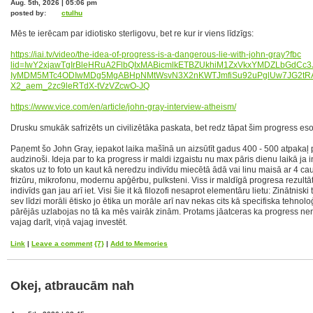
Aug. 5th, 2026 | 05:06 pm
posted by:
ctulhu
Mēs te ierēcam par idiotisko sterligovu, bet re kur ir viens līdzīgs:
https://iai.tv/video/the-idea-of-progre
ss-is-a-dangerous-lie-with-john-gray?fbc
lid=IwY2xjawTgIrBleHRuA2FlbQIxMABicmlkET
BZUkhiM1ZxVkxYMDZLbGdCc3
IyMDM5MTc4ODIwMDg5MgABHpNMtWsvN3X2nKWTJm
fiSu92uPglUw7JG2tR
X2_aem_2zc9leRTdX-tVzVZcwO-JQ
https://www.vice.com/en/article/john-gr
ay-interview-atheism/
Drusku smukāk safrizēts un civilizētāka paskata, bet redz tāpat šim progress esot 
Paņemt šo John Gray, iepakot laika mašīnā un aizsūtīt gadus 400 - 500 atpakaļ 
audzinoši. Ideja par to ka progress ir maldi izgaistu nu max pāris dienu laikā ja i
skatos uz to foto un kaut kā neredzu indivīdu miecētā ādā vai linu maisā ar 4 ca
frizūru, mikrofonu, modernu apģērbu, pulksteni. Viss ir maldīgā progresa rezultā
indivīds gan jau arī iet. Visi šie it kā filozofi nesaprot elementāru lietu: Zinātnisk
sev līdzi morāli ētisko jo ētika un morāle arī nav nekas cits kā specifiska tehnolo
pārējās uzlabojas no tā ka mēs vairāk zinām. Protams jāatceras ka progress neno
vajag darīt, viņā vajag investēt.
Link
|
Leave a comment
{7}
|
Add to Memories
Okej, atbraucām nah