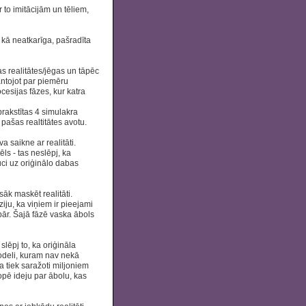
r to imitācijām un tēliem,
v kā neatkarīga, pašradīta
s realitātes/jēgas un tāpēc
antojot par piemēru
ocesijas fāzes, kur katra
prakstītas 4 simulakra
 pašas realtitātes avotu.
a saikne ar realitāti.
ēls - tas neslēpj, ka
ci uz oriģinālo dabas
āk maskēt realitāti.
iju, ka viņiem ir pieejami
ispār. Šajā fāzē vaska ābols
lēpj to, ka oriģināla
modeli, kuram nav nekā
 tiek saražoti miljoniem
opē ideju par ābolu, kas