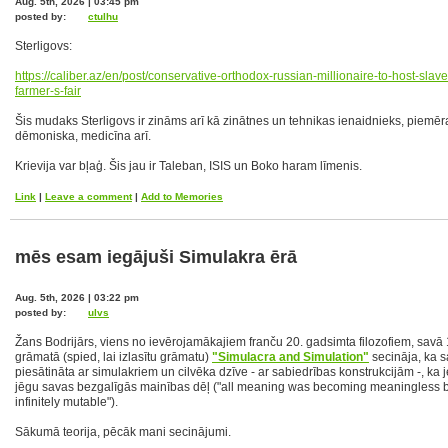
Aug. 5th, 2026 | 03:45 pm
posted by:
ctulhu
Sterligovs:
https://caliber.az/en/post/conserva
tive-orthodox-russian-millionaire-to-hos
t-slav
farmer-s-f
air
Šis mudaks Sterligovs ir zināms arī kā zinātnes un tehnikas ienaidnieks, piemēr
dēmoniska, medicīna arī.
Krievija var bļaģ. Šis jau ir Taleban, ISIS un Boko haram līmenis.
Link
|
Leave a comment
|
Add to Memories
mēs esam iegājuši Simulakra ērā
Aug. 5th, 2026 | 03:22 pm
posted by:
ulvs
Žans Bodrijārs, viens no ievērojamākajiem franču 20. gadsimta filozofiem, savā
grāmatā (spied, lai izlasītu grāmatu)
"Simulacra and Simulation"
secināja, ka sa
piesātināta ar simulakriem un cilvēka dzīve - ar sabiedrības konstrukcijām -, k
jēgu savas bezgalīgās mainības dēļ ("all meaning was becoming meaningless b
infinitely mutable").
Sākumā teorija, pēcāk mani secinājumi.