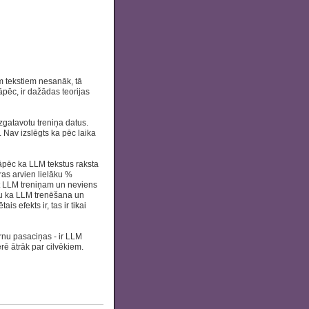
m tekstiem nesanāk, tā
pēc, ir dažādas teorijas
zgatavotu treniņa datus.
i. Nav izslēgts ka pēc laika
āpēc ka LLM tekstus raksta
as arvien lielāku %
ot LLM treniņam un neviens
nu ka LLM trenēšana un
 efekts ir, tas ir tikai
rnu pasaciņas - ir LLM
rē ātrāk par cilvēkiem.