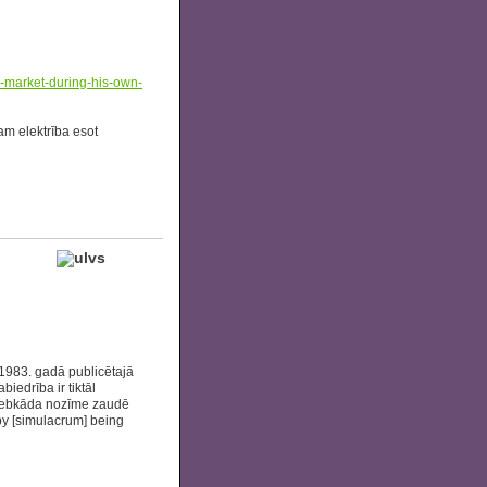
e-market-during-his-own-
am elektrība esot
 1983. gadā publicētajā
biedrība ir tiktāl
a jebkāda nozīme zaudē
y [simulacrum] being