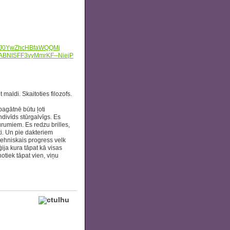
J0YwZhcHBfaWQQMj
ABNISFF3vyMmrKF--NiejP
maldi. Skaitoties filozofs.
pagātnē būtu ļoti
ndivīds stūrgalvīgs. Es
urumiem. Es redzu brilles,
ti. Un pie dakteriem
i tehniskais progress velk
ģija kura tāpat kā visas
tiek tāpat vien, viņu