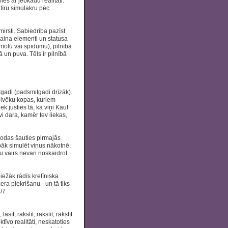
nes ar jebkādu realitāti.
r tīru simulakru pēc
zmirsti. Sabiedrība pazīst
zaina elementi un statusa
zīmolu vai spīdumu), pilnībā
ā un puva. Tēls ir pilnībā
gadi (padsmitgadi drīzāk).
ilvēku kopas, kuriem
k justies tā, ka viņi Kaut
vi dara, kamēr tev liekas,
"dodas šauties pirmajās
abāk simulēt viņus nākotnē;
tu vairs nevari noskaidrot
ežāk rādīs kretīniska
a piekrišanu - un tā tiks
4/7
lasīt, rakstīt, rakstīt, rakstīt
īvo realitāti, neskatoties