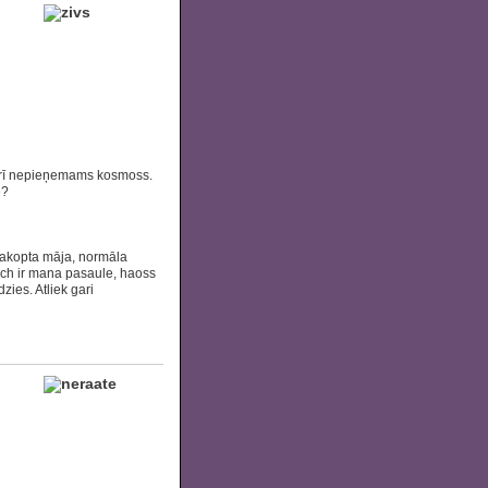
 arī nepieņemams kosmoss.
ē?
 sakopta māja, normāla
Lynch ir mana pasaule, haoss
dzies. Atliek gari