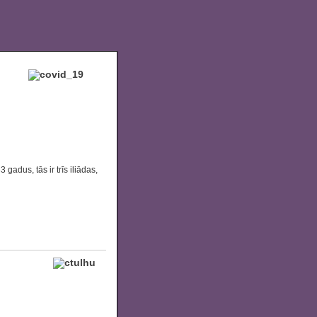
adus, tās ir trīs iliādas,