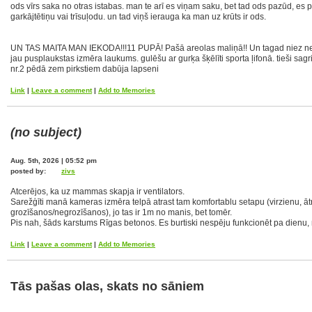
ods vīrs saka no otras istabas. man te arī es viņam saku, bet tad ods pazūd, es p
garkājtētiņu vai trīsuļodu. un tad viņš ierauga ka man uz krūts ir ods.
UN TAS MAITA MAN IEKODA!!!11 PUPĀ! Pašā areolas maliņā!! Un tagad niez nev
jau pusplaukstas izmēra laukums. gulēšu ar gurķa šķēlīti sporta ļifonā. tieši sa
nr.2 pēdā zem pirkstiem dabūja lapseni
Link
|
Leave a comment
|
Add to Memories
(no subject)
Aug. 5th, 2026 | 05:52 pm
posted by:
zivs
Atcerējos, ka uz mammas skapja ir ventilators.
Sarežģīti manā kameras izmēra telpā atrast tam komfortablu setapu (virzienu, ā
grozīšanos/negrozīšanos), jo tas ir 1m no manis, bet tomēr.
Pis nah, šāds karstums Rīgas betonos. Es burtiski nespēju funkcionēt pa dienu, n
Link
|
Leave a comment
|
Add to Memories
Tās pašas olas, skats no sāniem