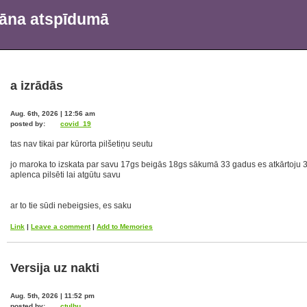
krāna atspīdumā
a izrādās
Aug. 6th, 2026 | 12:56 am
posted by:
covid_19
tas nav tikai par kūrorta pilšetiņu seutu
jo maroka to izskata par savu 17gs beigās 18gs sākumā 33 gadus es atkārtoju 33 g
aplenca pilsēti lai atgūtu savu
ar to tie sūdi nebeigsies, es saku
Link
|
Leave a comment
|
Add to Memories
Versija uz nakti
Aug. 5th, 2026 | 11:52 pm
posted by:
ctulhu