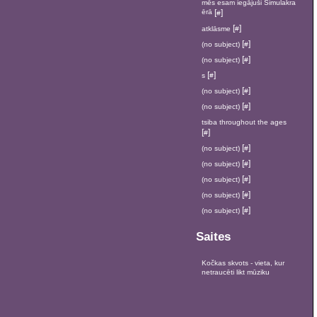
mēs esam iegājuši Simulakra
ērā
[
]
#
[
]
atklāsme
#
[
]
(no subject)
#
[
]
(no subject)
#
[
]
s
#
[
]
(no subject)
#
[
]
(no subject)
#
tsiba throughout the ages
[
]
#
[
]
(no subject)
#
[
]
(no subject)
#
[
]
(no subject)
#
[
]
(no subject)
#
[
]
(no subject)
#
Saites
Kočkas skvots - vieta, kur
netraucēti likt mūziku