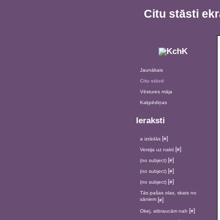
Citu stāsti e
Jaunākais
Citu stāsti
Vēstures māja
Kaķpēdiņas
Ieraksti
[
]
a izrādās
#
[
]
Versija uz nakti
#
[
]
(no subject)
#
[
]
(no subject)
#
[
]
(no subject)
#
Tās pašas olas, skats no
sāniem
[
]
#
[
]
Okej, atbraucām nah
#