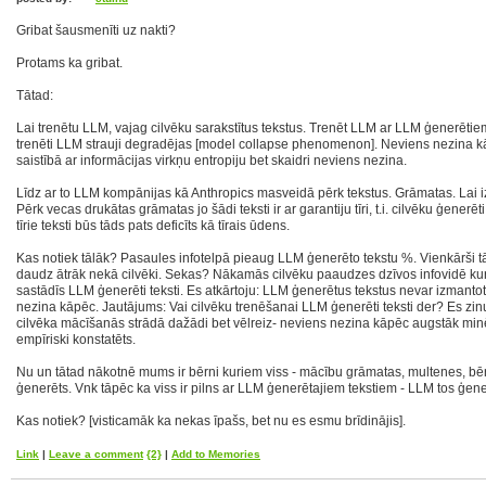
Gribat šausmenīti uz nakti?
Protams ka gribat.
Tātad:
Lai trenētu LLM, vajag cilvēku sarakstītus tekstus. Trenēt LLM ar LLM ģenerētie
trenēti LLM strauji degradējas [model collapse phenomenon]. Neviens nezina kā
saistībā ar informācijas virkņu entropiju bet skaidri neviens nezina.
Līdz ar to LLM kompānijas kā Anthropics masveidā pērk tekstus. Grāmatas. Lai i
Pērk vecas drukātas grāmatas jo šādi teksti ir ar garantiju tīri, t.i. cilvēku ģenerēt
tīrie teksti būs tāds pats deficīts kā tīrais ūdens.
Kas notiek tālāk? Pasaules infotelpā pieaug LLM ģenerēto tekstu %. Vienkārši t
daudz ātrāk nekā cilvēki. Sekas? Nākamās cilvēku paaudzes dzīvos infovidē kur
sastādīs LLM ģenerēti teksti. Es atkārtoju: LLM ģenerētus tekstus nevar izmant
nezina kāpēc. Jautājums: Vai cilvēku trenēšanai LLM ģenerēti teksti der? Es zi
cilvēka mācīšanās strādā dažādi bet vēlreiz- neviens nezina kāpēc augstāk minētais
empīriski konstatēts.
Nu un tātad nākotnē mums ir bērni kuriem viss - mācību grāmatas, multenes, bē
ģenerēts. Vnk tāpēc ka viss ir pilns ar LLM ģenerētajiem tekstiem - LLM tos ģene
Kas notiek? [visticamāk ka nekas īpašs, bet nu es esmu brīdinājis].
Link
|
Leave a comment
{2}
|
Add to Memories