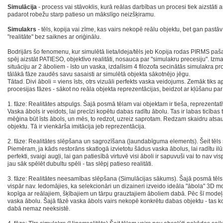
Simulācija
- process vai stāvoklis, kurā reālas darbības un procesi tiek aizstāti a
padarot robežu starp patieso un mākslīgo neizšķiramu.
Simulakrs
- tēls, kopija vai zīme, kas vairs nekopē reālu objektu, bet gan pastā
"realitāte" bez saiknes ar oriģinālu.
Bodrijārs šo fenomenu, kur simulētā lieta/ideja/tēls jeb Kopija rodas PIRMS paša
spēj aizstāt PATIESO, objektīvo realitāti, nosauca par "simulakru precesiju". Izm
situāciju ar 2 āboliem - īsto un vaska, izdalīsim 4 filozofa secinātās simulakra pr
tālākā fāze zaudēs savu sasaisti ar simulētā objekta sākotnējo jēgu.
Tātad. Divi āboli = viens īsts, otrs vizuāli perfekts vaska veidojums. Zemāk tiks a
procesijas fāzes - sākot no reāla objekta reprezentācijas, beidzot ar kļūšanu par
1. fāze: Realitātes atspulgs. Šajā posmā tēlam vai objektam ir tieša, reprezentatīv
Vaska ābols ir veidots, lai precīzi kopētu dabas radītu ābolu. Tas ir labas ticības t
mēģina būt īsts ābols, un mēs, to redzot, uzreiz saprotam. Redzam skaidru atsau
objektu. Tā ir vienkārša imitācija jeb reprezentācija.
2. fāze: Realitātes slēpšana un sagrozīšana (ļaundabīguma elements). Šeit tēls s
Piemēram, ja kāds restorāns skatlogā izvietotu šādus vaska ābolus, lai radītu ilūz
perfekti, svaigi augļi, lai gan patiesībā virtuvē visi āboli ir sapuvuši vai to nav v
jau sāk spēlēt dubultu spēli - tas slēpj patieso realitāti.
3. fāze: Realitātes neesamības slēpšana (Simulācijas sākums). Šajā posmā tēls s
vispār nav. Iedomājies, ka selekcionāri un dizaineri izveido ideāla "ābola" 3D 
kopīga ar reālajiem, šķībajiem un tārpu grauztajiem āboliem dabā. Pēc šī modeļa
vaska ābolu. Šajā fāzē vaska ābols vairs nekopē konkrētu dabas objektu - tas k
dabā nemaz neeksistē.