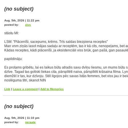
(no subject)
Aug. 5th, 2026 | 11:22 pm
posted by:
zivs
stāstu MI:
LSM: "Plācenīši, sacepums, krēms. Trīs saldas biezpiena receptes"
Man vnm ziņās lasot mājas sadaļu ar receptēm, tas ir kā cits, nenopeļams, bet
Kādas receptes, kādi plācenīši, ja eksistenciāli viss brūk, gan pašā, gan pasaul
papildināju:
Es protams gribētu, lai es laikus būtu atradis savu dvīņu liesmu, un mums būtu
dzīve. Tagad tas gotiski liekas cita, pārspīlēti naiva, pārspīlēti krāsaina filma. 
diemžēl ir tas, kur dzīvoju. Still ilgojos pēc savas īstās femmes, bet viss jau ir bei
noslēguma titri, skanot NIN
Link
|
Leave a comment
|
Add to Memories
(no subject)
Aug. 5th, 2026 | 11:10 pm
posted by:
neraate