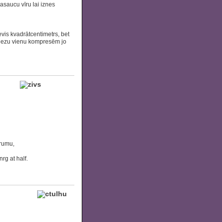
asaucu vīru lai iznes
is kvadrātcentimetrs, bet
griezu vienu kompresēm jo
trumu,
rg at half.