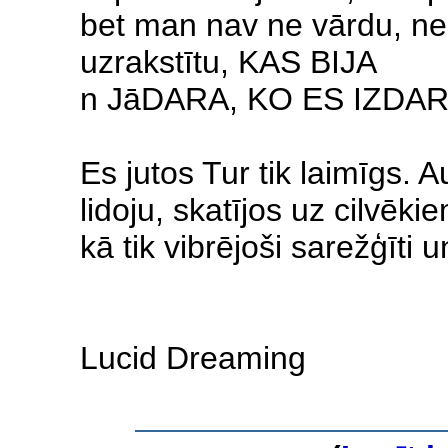
bet man nav ne vārdu, ne 
uzrakstītu, KAS BIJA
n JāDARA, KO ES IZDARĪ
Es jutos Tur tik laimīgs. 
lidoju, skatījos uz cilvēki
kā tik vibrējoši sarežģīti u
Lucid Dreaming