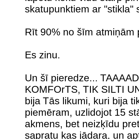
skatupunktiem ar "stikla"
Rīt 90% no šīm atmiņām 
Es zinu.
Un šī pieredze... TAAAA
KOMFOrTS, TIK SILTI UN LA
bija Tās likumi, kuri bija t
piemēram, uzlidojot 15 s
akmens, bet neizķīdu pret
sapratu kas jādara, un aptu