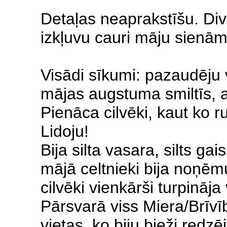
Detaļas neaprakstīšu. Div
izkļuvu cauri māju sienām 
Visādi sīkumi: pazaudēju v
mājas augstuma smiltīs, ar
Pienāca cilvēki, kaut ko r
Lidoju!
Bija silta vasara, silts ga
mājā celtnieki bija noņēmu
cilvēki vienkārši turpināja
Pārsvarā viss Miera/Brīvī
vietas, ko biju bieži redzēj