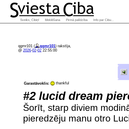
Sveiks, Cibiņ!
Meklēšana
Pirmā palīdzība
Info par Cibu...
qgmr101 (
qgmr101
) rakstīja,
@
2026
-
02
-
02
22:55:00
thankful
Garastāvoklis:
#2 lucid dream pie
Šorīt, starp diviem modin
pieredzēju manu otro Lu