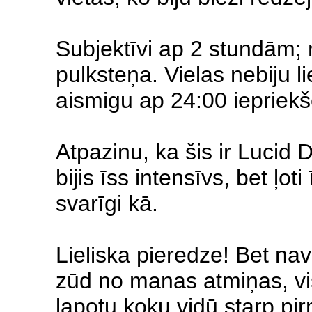
Subjektīvi ap 2 stundām; 
pulksteņa. Vielas nebiju li
aismigu ap 24:00 iepriekš
Atpazinu, ka šis ir Lucid
bijis īss intensīvs, bet ļo
svarīgi kā.
Lieliska pieredze! Bet na
zūd no manas atmiņas, vis
lapotu koku vidū starp p