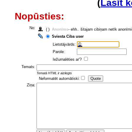
(
Lasīt 
Nopūsties:
No:
( )
Anonīms
- ehh.. šitajam cibiņam netīk anonīm
Sviesta Ciba user
Lietotājvārds:
Parole:
Iežurnalēties ar'?
Temats:
Tematā HTML ir aizliegts
Neformatēt automātiski:
Ziņa: