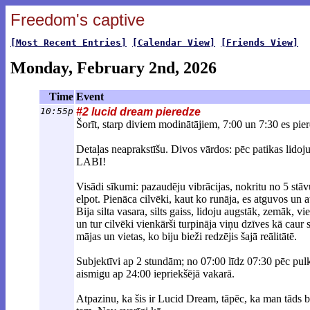
Freedom's captive
[Most Recent Entries]
[Calendar View]
[Friends View]
Monday, February 2nd, 2026
Time
Event
10:55p
#2 lucid dream pieredze
Šorīt, starp diviem modinātājiem, 7:00 un 7:30 es p
Detaļas neaprakstīšu. Divos vārdos: pēc patikas lidoju
LABI!
Visādi sīkumi: pazaudēju vibrācijas, nokritu no 5 stāv
elpot. Pienāca cilvēki, kaut ko runāja, es atguvos un a
Bija silta vasara, silts gaiss, lidoju augstāk, zemāk, 
un tur cilvēki vienkārši turpināja viņu dzīves kā caur s
mājas un vietas, ko biju bieži redzējis šajā reālitātē.
Subjektīvi ap 2 stundām; no 07:00 līdz 07:30 pēc pulkst
aismigu ap 24:00 iepriekšējā vakarā.
Atpazinu, ka šis ir Lucid Dream, tāpēc, ka man tāds bij