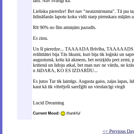
tam. Nav svarīgi kā.
Lieliska pieredze! Bet nav "neaizmirstama". Tā jau ta
lidināšanās lapotu koku vidū starp pirmskara mājām ar
Rīt 90% no šīm atmiņām pazudīs.
Es zinu.
Un šī pieredze... TAAAADA Brīvība, TAAAAADS 
reālititātei bija Tās likumi, kuri bija tik loģiski un s
augustumā, kritu kā akmens, bet neizķīdu pret zemi, p
kritienā un lidoju atkal, bet man nav ne vārdu, ne krā
n JāDARA, KO ES IZDARĪJU...
Es jutos Tur tik laimīgs. Augusta gaiss, zaļas lapas, li
kaut kā tik vibrējoši sarežģīti un vienlaicīgi viegli
Lucid Dreaming
Current Mood:
thankful
<< Previous Da