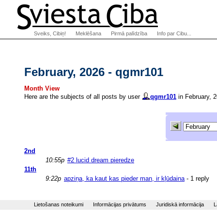
Sveiks, Cibiņ!
Meklēšana
Pirmā palīdzība
Info par Cibu...
February, 2026 - qgmr101
Month View
Here are the subjects of all posts by user
qgmr101
in February, 2
2nd
10:55p
#2 lucid dream pieredze
11th
9:22p
apziņa, ka kaut kas pieder man, ir kļūdaina
- 1 reply
Lietošanas noteikumi
Informācijas privātums
Juridiskā informācija
L