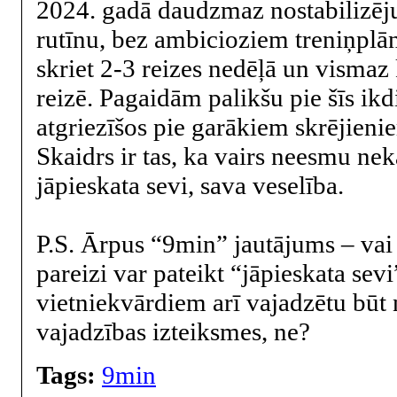
2024. gadā daudzmaz nostabilizēju
rutīnu, bez ambicioziem treniņplān
skriet 2-3 reizes nedēļā un visma
reizē. Pagaidām palikšu pie šīs ikd
atgriezīšos pie garākiem skrējienie
Skaidrs ir tas, ka vairs neesmu nek
jāpieskata sevi, sava veselība.
P.S. Ārpus “9min” jautājums – vai
pareizi var pateikt “jāpieskata sevi
vietniekvārdiem arī vajadzētu būt
vajadzības izteiksmes, ne?
Tags:
9min