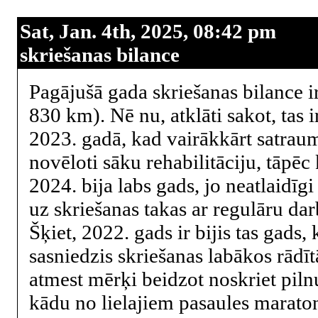
Sat, Jan. 4th, 2025, 08:42 pm
skriešanas bilance
Pagājušā gada skriešanas bilance i
830 km). Nē nu, atklāti sakot, tas i
2023. gadā, kad vairākkārt satrau
novēloti sāku rehabilitāciju, tāpē
2024. bija labs gads, jo neatlaidīgi
uz skriešanas takas ar regulāru dar
Šķiet, 2022. gads ir bijis tas gads
sasniedzis skriešanas labākos rādīt
atmest mērķi beidzot noskriet pil
kādu no lielajiem pasaules marato