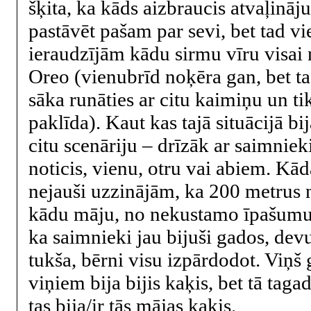
šķita, ka kāds aizbraucis atvaļināj
pastāvēt pašam par sevi, bet tad v
ieraudzījām kādu sirmu vīru visai
Oreo (vienubrīd noķēra gan, bet tad
sāka runāties ar citu kaimiņu un t
paklīda). Kaut kas tajā situācijā bij
citu scenāriju – drīzāk ar saimniek
noticis, vienu, otru vai abiem. Kā
nejauši uzzinājām, ka 200 metru
kādu māju, no nekustamo īpašumu
ka saimnieki jau bijuši gados, devu
tukša, bērni visu izpārdodot. Viņš 
viņiem bija bijis kaķis, bet tā taga
tas bija/ir tās mājas kaķis.