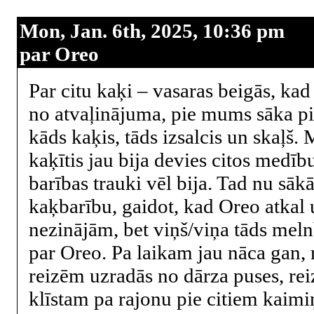
Mon, Jan. 6th, 2025, 10:36 pm
par Oreo
Par citu kaķi – vasaras beigās, ka
no atvaļinājuma, pie mums sāka pi
kāds kaķis, tāds izsalcis un skaļš.
kaķītis jau bija devies citos medīb
barības trauki vēl bija. Tad nu sāk
kaķbarību, gaidot, kad Oreo atkal u
nezinājām, bet viņš/viņa tāds meln
par Oreo. Pa laikam jau nāca gan, 
reizēm uzradās no dārza puses, re
klīstam pa rajonu pie citiem kaim