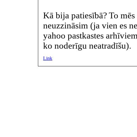
Kā bija patiesībā? To mē
neuzzināsim (ja vien es ne
yahoo pastkastes arhīviem
ko noderīgu neatradīšu).
Link