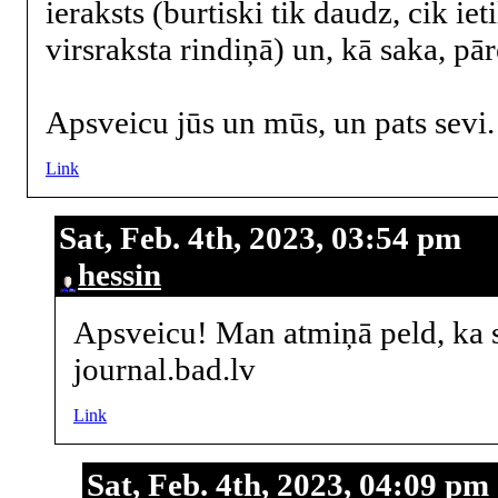
ieraksts (burtiski tik daudz, cik iet
virsraksta rindiņā) un, kā saka, pārē
Apsveicu jūs un mūs, un pats sevi.
Link
Sat, Feb. 4th, 2023, 03:54 pm
hessin
Apsveicu! Man atmiņā peld, ka 
journal.bad.lv
Link
Sat, Feb. 4th, 2023, 04:09 pm