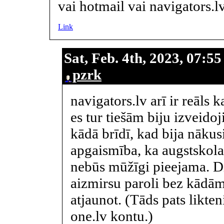
vai hotmail vai navigators.l
Link
Sat, Feb. 4th, 2023, 07:5
pzrk
navigators.lv arī ir reāls 
es tur tiešām biju izveidoj
kādā brīdī, kad bija nākus
apgaismība, ka augstskola
nebūs mūžīgi pieejama. D
aizmirsu paroli bez kādām
atjaunot. (Tāds pats likt
one.lv kontu.)