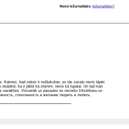
Neesi iežurnalējies.
Iežurnalēties?
s. Katrreiz, kad zeķes ir nošļukušas, es tās saceļu nevis tāpēc
 skaidrot, ka ir jābūt kā stienim, nevis kā lupatai. Un tad man
icis savākties. Visvairāk uz pasaules es neciešu čīkstēšanu un
ет нежность, спонтанность и желание творить и любить.