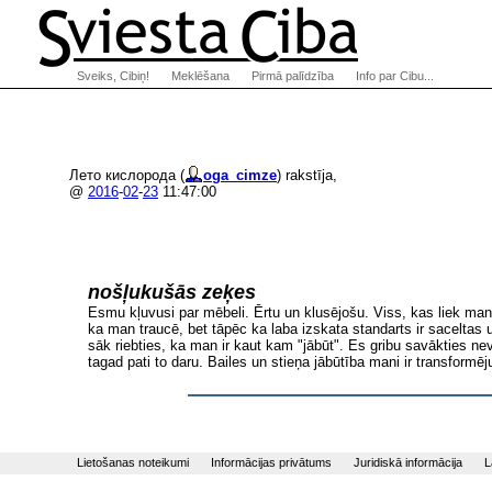
Sveiks, Cibiņ!
Meklēšana
Pirmā palīdzība
Info par Cibu...
Лето кислорода (
oga_cimze
) rakstīja,
@
2016
-
02
-
23
11:47:00
nošļukušās zeķes
Esmu kļuvusi par mēbeli. Ērtu un klusējošu. Viss, kas liek man 
ka man traucē, bet tāpēc ka laba izskata standarts ir saceltas u
sāk riebties, ka man ir kaut kam "jābūt". Es gribu savākties ne
tagad pati to daru. Bailes un stieņa jābūtība mani ir transfo
Lietošanas noteikumi
Informācijas privātums
Juridiskā informācija
L