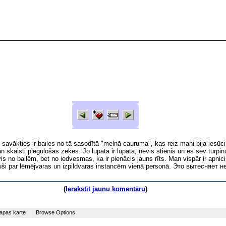
savākties ir bailes no tā sasodītā "melnā cauruma", kas reiz mani bija iesūci
n skaisti pieguļošas zeķes. Jo lupata ir lupata, nevis stienis un es sev turpinu
vis no bailēm, bet no iedvesmas, ka ir pienācis jauns rīts. Man vispār ir apn
rmējuši par lēmējvaras un izpildvaras instancēm vienā personā. Это вытесня
(
Ierakstīt jaunu komentāru
)
apas karte
Browse Options