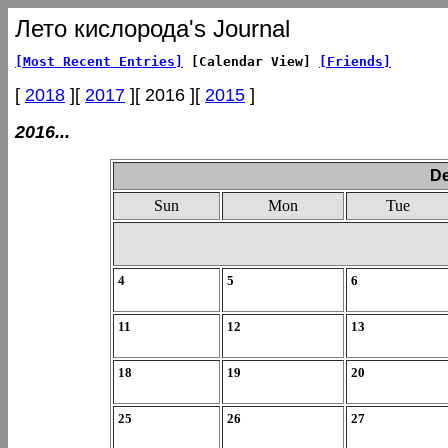
Лето кислорода's Journal
[Most Recent Entries]
[Calendar View]
[Friends]
[
2018
][
2017
][ 2016 ][
2015
]
2016...
De
Sun
Mon
Tue
4
5
6
11
12
13
18
19
20
25
26
27