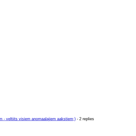
m - veltiits visiem anomaalajiem aakstiem;)
- 2 replies