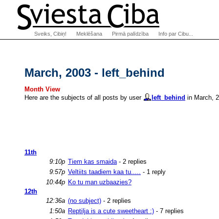
Sveiks, Cibiņ!
Meklēšana
Pirmā palīdzība
Info par Cibu...
March, 2003 - left_behind
Month View
Here are the subjects of all posts by user
left_behind
in March, 2
11th
9:10p
Tiem kas smaida
- 2 replies
9:57p
Veltiits taadiem kaa tu.....
- 1 reply
10:44p
Ko tu man uzbaazies?
12th
12:36a
(no subject)
- 2 replies
1:50a
Reptilja is a cute sweetheart :)
- 7 replies