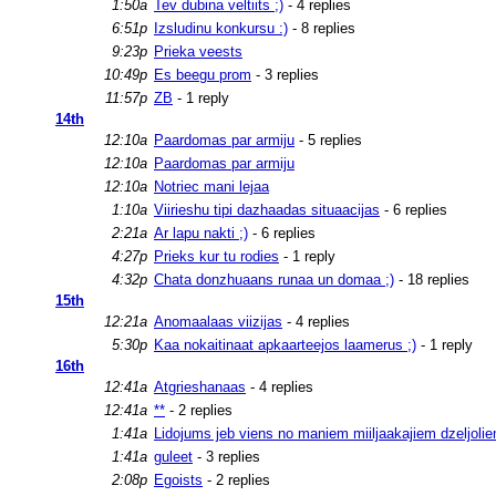
1:50a
Tev dubina veltiits ;)
- 4 replies
6:51p
Izsludinu konkursu :)
- 8 replies
9:23p
Prieka veests
10:49p
Es beegu prom
- 3 replies
11:57p
ZB
- 1 reply
14th
12:10a
Paardomas par armiju
- 5 replies
12:10a
Paardomas par armiju
12:10a
Notriec mani lejaa
1:10a
Viirieshu tipi dazhaadas situaacijas
- 6 replies
2:21a
Ar lapu nakti ;)
- 6 replies
4:27p
Prieks kur tu rodies
- 1 reply
4:32p
Chata donzhuaans runaa un domaa ;)
- 18 replies
15th
12:21a
Anomaalaas viizijas
- 4 replies
5:30p
Kaa nokaitinaat apkaarteejos laamerus ;)
- 1 reply
16th
12:41a
Atgrieshanaas
- 4 replies
12:41a
**
- 2 replies
1:41a
Lidojums jeb viens no maniem miiljaakajiem dzeljolie
1:41a
guleet
- 3 replies
2:08p
Egoists
- 2 replies