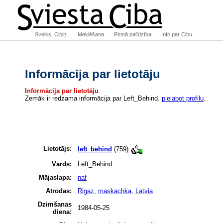
Sveiks, Cibiņ!
Meklēšana
Pirmā palīdzība
Info par Cibu...
Informācija par lietotāju
Informācija par lietotāju
Zemāk ir redzama informācija par Left_Behind.
pielabot profilu
.
Lietotājs:
left_behind
(759)
Vārds:
Left_Behind
Mājaslapa:
naf
Atrodas:
Rigaz
,
maskachka
,
Latvia
Dzimšanas
1984-05-25
diena: