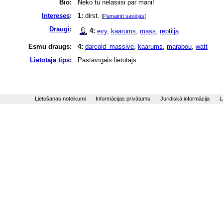
Bio:
Neko tu nelasiisi par mani!
Intereses
:
1:
dirst.
[
Pamainīt savējās
]
Draugi
:
4:
evy
,
kaarums
,
mass
,
reptilja
Esmu draugs:
4:
darcold_massive
,
kaarums
,
marabou
,
watt
Lietotāja tips
:
Pastāvīgais lietotājs
Lietošanas noteikumi
Informācijas privātums
Juridiskā informācija
L