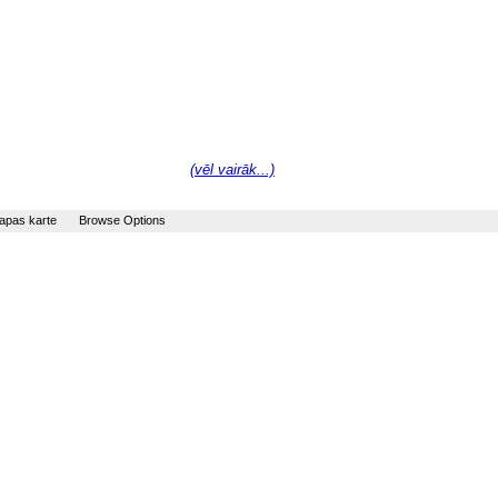
(vēl vairāk...)
apas karte
Browse Options